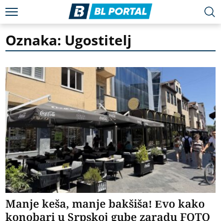
Oznaka: Ugostitelj
Manje keša, manje bakšiša! Evo kako
konobari u Srpskoj gube zaradu FOTO