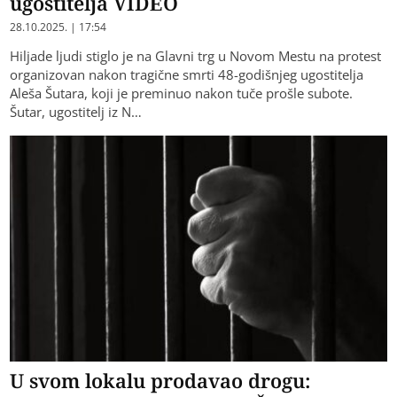
ugostitelja VIDEO
28.10.2025. | 17:54
Hiljade ljudi stiglo je na Glavni trg u Novom Mestu na protest
organizovan nakon tragične smrti 48-godišnjeg ugostitelja
Aleša Šutara, koji je preminuo nakon tuče prošle subote.
Šutar, ugostitelj iz N…
U svom lokalu prodavao drogu: