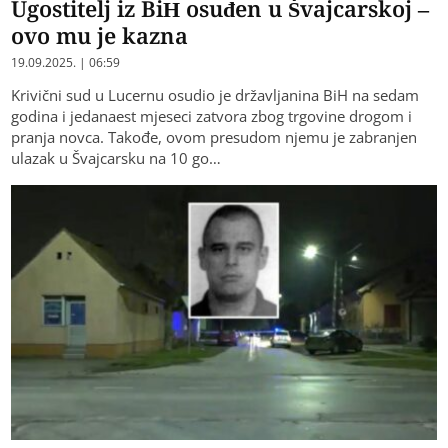
Ugostitelj iz BiH osuđen u Švajcarskoj –
ovo mu je kazna
19.09.2025. | 06:59
Krivični sud u Lucernu osudio je državljanina BiH na sedam
godina i jedanaest mjeseci zatvora zbog trgovine drogom i
pranja novca. Takođe, ovom presudom njemu je zabranjen
ulazak u Švajcarsku na 10 go…