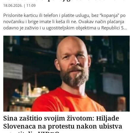
18.06.2026. | 11:09
Prislonite karticu ili telefon i platite uslugu, bez “kopanja” po
novčaniku i brige imate li keša ili ne. Ovakav način plaćanja
odavno je zaživio i u ugostiteljskim objektima u Republici S…
Sina zaštitio svojim životom: Hiljade
Slovenaca na protestu nakon ubistva