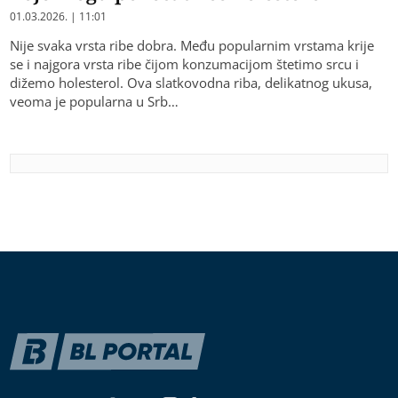
01.03.2026. | 11:01
Nije svaka vrsta ribe dobra. Među popularnim vrstama krije
se i najgora vrsta ribe čijom konzumacijom štetimo srcu i
dižemo holesterol. Ova slatkovodna riba, delikatnog ukusa,
veoma je popularna u Srb…