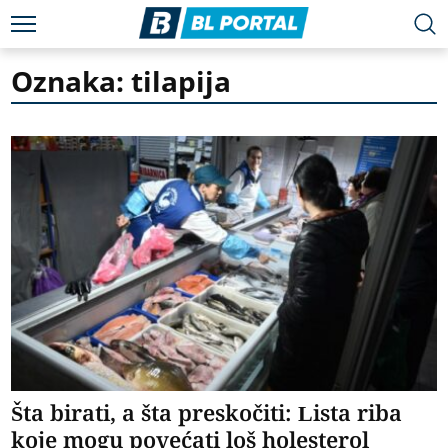
Oznaka: tilapija
Šta birati, a šta preskočiti: Lista riba
koje mogu povećati loš holesterol