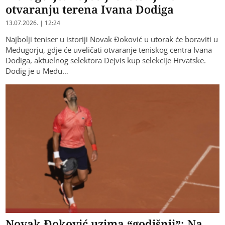
otvaranju terena Ivana Dodiga
13.07.2026. | 12:24
Najbolji teniser u istoriji Novak Đoković u utorak će boraviti u
Međugorju, gdje će uveličati otvaranje teniskog centra Ivana
Dodiga, aktuelnog selektora Dejvis kup selekcije Hrvatske.
Dodig je u Među…
Novak Đoković uzima “godišnji”: Na