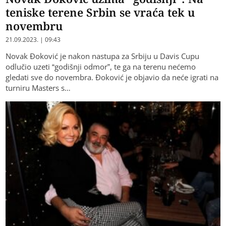
teniske terene Srbin se vraća tek u
novembru
21.09.2023. | 09:43
Novak Đoković je nakon nastupa za Srbiju u Davis Cupu
odlučio uzeti “godišnji odmor”, te ga na terenu nećemo
gledati sve do novembra. Đoković je objavio da neće igrati na
turniru Masters s…