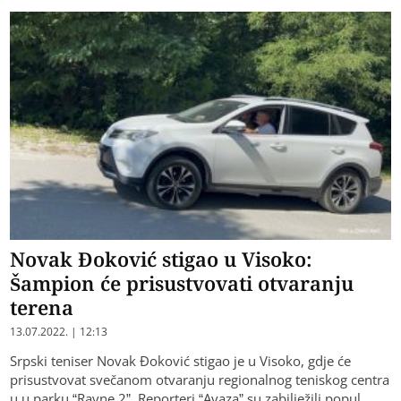
Novak Đoković stigao u Visoko:
Šampion će prisustvovati otvaranju
terena
13.07.2022. | 12:13
Srpski teniser Novak Đoković stigao je u Visoko, gdje će
prisustvovat svečanom otvaranju regionalnog teniskog centra
u u parku “Ravne 2”. Reporteri “Avaza” su zabilježili popul…