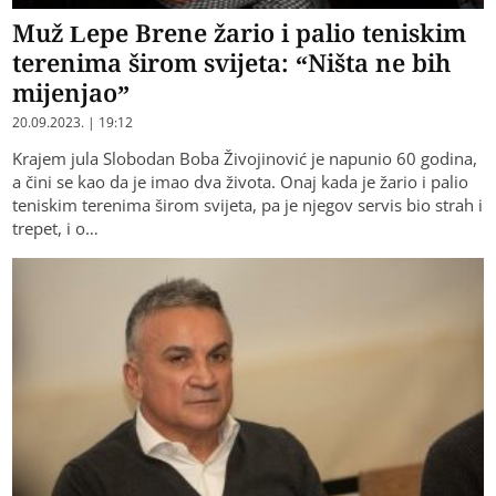
Muž Lepe Brene žario i palio teniskim
terenima širom svijeta: “Ništa ne bih
mijenjao”
20.09.2023. | 19:12
Krajem jula Slobodan Boba Živojinović je napunio 60 godina,
a čini se kao da je imao dva života. Onaj kada je žario i palio
teniskim terenima širom svijeta, pa je njegov servis bio strah i
trepet, i o…