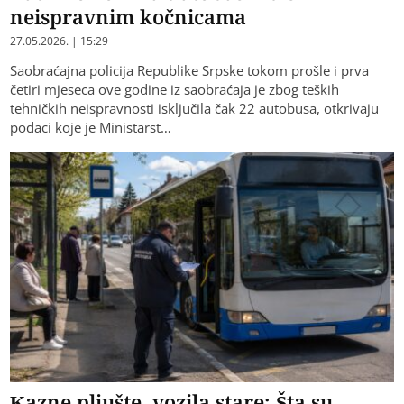
neispravnim kočnicama
27.05.2026. | 15:29
Saobraćajna policija Republike Srpske tokom prošle i prva
četiri mjeseca ove godine iz saobraćaja je zbog teških
tehničkih neispravnosti isključila čak 22 autobusa, otkrivaju
podaci koje je Ministarst…
Kazne pljušte, vozila stare: Šta su