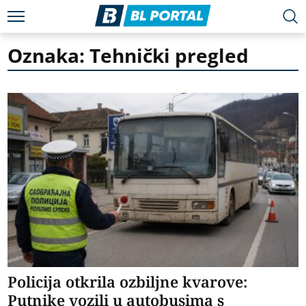
Oznaka: Tehnički pregled
Policija otkrila ozbiljne kvarove:
Putnike vozili u autobusima s