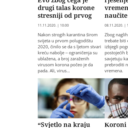
drugi talas korone
vremen
stresniji od prvog
naučite 
11.11.2020. | 10:00
08.11.2020. | 
Nakon strogih karantina širom
Zbog nagli
svijeta u prvom polugodištu
trebate biti
2020, činilo se da s ljetom stvari
izbjegli po
kreću nabolje – ograničenja su
postojećih b
ublažena, a broj zaraženih
savjetuju ka
virusom korona počeo je da
prebroditi 
pada. Ali, virus…
vremena.
“Svjetlo na kraju
Koroni 