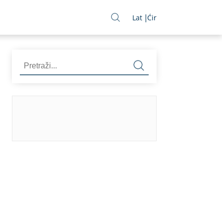
Lat
Ćir