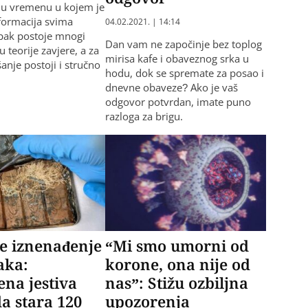
 u vremenu u kojem je
formacija svima
04.02.2021. | 14:14
pak postoje mnogi
Dan vam ne započinje bez toplog
u teorije zavjere, a za
mirisa kafe i obaveznog srka u
anje postoji i stručno
hodu, dok se spremate za posao i
.
dnevne obaveze? Ako je vaš
odgovor potvrdan, imate puno
razloga za brigu.
e iznenađenje
“Mi smo umorni od
aka:
korone, ona nije od
na jestiva
nas”: Stižu ozbiljna
a stara 120
upozorenja