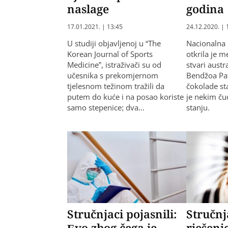
naslage
godina
17.01.2021. | 13:45
24.12.2020. | 
U studiji objavljenoj u “The
Nacionalna b
Korean Journal of Sports
otkrila je m
Medicine”, istraživači su od
stvari austr
učesnika s prekomjernom
Bendžoa Pat
tjelesnom težinom tražili da
čokolade st
putem do kuće i na posao koriste
je nekim ču
samo stepenice; dva…
stanju.
Stručnjaci pojasnili:
Stručnj
Evo zbog čega je
rješenj