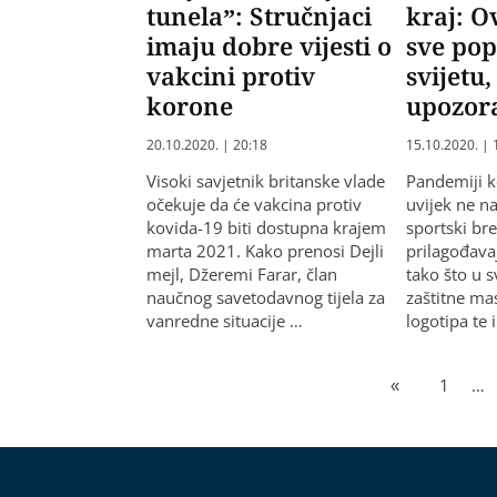
tunela”: Stručnjaci
kraj: O
imaju dobre vijesti o
sve pop
vakcini protiv
svijetu,
korone
upozor
20.10.2020. | 20:18
15.10.2020. | 
Visoki savjetnik britanske vlade
Pandemiji k
očekuje da će vakcina protiv
uvijek ne na
kovida-19 biti dostupna krajem
sportski br
marta 2021. Kako prenosi Dejli
prilagođava
mejl, Džeremi Farar, član
tako što u s
naučnog savetodavnog tijela za
zaštitne ma
vanredne situacije …
logotipa te 
«
1
…