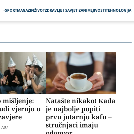
O
SPORT
MAGAZIN
ŽIVOT
ZDRAVLJE I SAVJETI
ZANIMLJIVOSTI
TEHNOLOGIJA
 mišljenje:
Natašte nikako! Kada
judi vjeruju u
je najbolje popiti
 zavjere
prvu jutarnju kafu –
stručnjaci imaju
17:07
odgovor