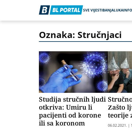
SVE VIJESTI
BANJALUKA
INF
Oznaka: Stručnjaci
Studija stručnih ljudi
Stručno
otkriva: Umiru li
Zašto l
pacijenti od korone
teorije
ili sa koronom
06.02.2021. | 