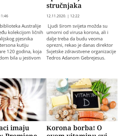
stručnjaka
11:46
12.11.2020. | 12:22
iblioteka Australije
Ljudi širom svijeta možda su
eđu kolekcijom ličnih
umorni od virusa korona, ali i
alijskog pjesnika
dalje treba da budu veoma
ersona kutiju
oprezni, rekao je danas direktor
are 120 godina, koja
Svjetske zdravstvene organizacije
dom bila u jestivom
Tedros Adanom Gebrejesus.
aci imaju
Korona borba! O
e: Promjene
ovom vitaminu svi