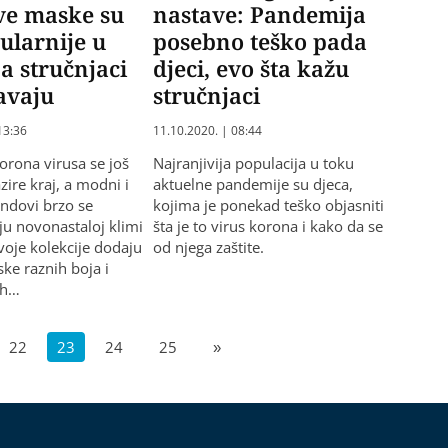
ve maske su
nastave: Pandemija
ularnije u
posebno teško pada
 a stručnjaci
djeci, evo šta kažu
avaju
stručnjaci
13:36
11.10.2020. | 08:44
orona virusa se još
Najranjivija populacija u toku
zire kraj, a modni i
aktuelne pandemije su djeca,
endovi brzo se
kojima je ponekad teško objasniti
ju novonastaloj klimi
šta je to virus korona i kako da se
voje kolekcije dodaju
od njega zaštite.
ske raznih boja i
ih…
22
23
24
25
»