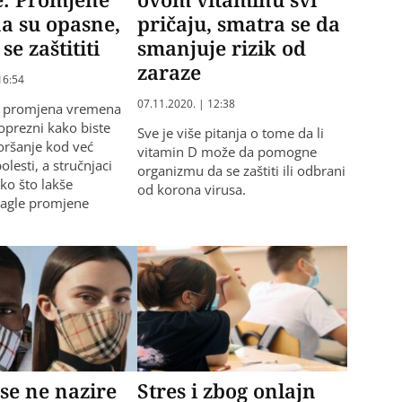
a su opasne,
pričaju, smatra se da
se zaštititi
smanjuje rizik od
zaraze
16:54
07.11.2020. | 12:38
h promjena vremena
 oprezni kako biste
Sve je više pitanja o tome da li
goršanje kod već
vitamin D može da pomogne
olesti, a stručnjaci
organizmu da se zaštiti ili odbrani
ko što lakše
od korona virusa.
nagle promjene
se ne nazire
Stres i zbog onlajn