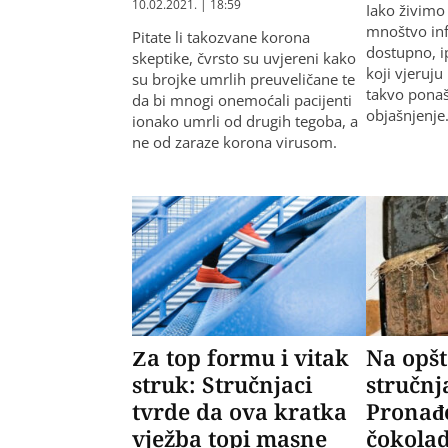
10.02.2021. | 18:59
Iako živimo
mnoštvo in
Pitate li takozvane korona
dostupno, i
skeptike, čvrsto su uvjereni kako
koji vjeruju 
su brojke umrlih preuveličane te
takvo ponaš
da bi mnogi onemoćali pacijenti
objašnjenje
ionako umrli od drugih tegoba, a
ne od zaraze korona virusom.
Za top formu i vitak
Na opšt
struk: Stručnjaci
stručnj
tvrde da ova kratka
Pronađe
vježba topi masne
čokolad