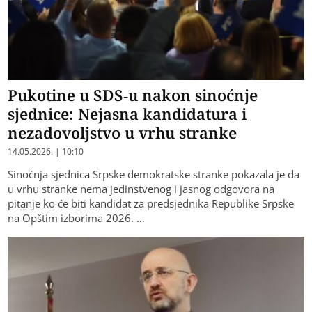
Pukotine u SDS-u nakon sinoćnje
sjednice: Nejasna kandidatura i
nezadovoljstvo u vrhu stranke
14.05.2026. | 10:10
Sinoćnja sjednica Srpske demokratske stranke pokazala je da
u vrhu stranke nema jedinstvenog i jasnog odgovora na
pitanje ko će biti kandidat za predsjednika Republike Srpske
na Opštim izborima 2026. …