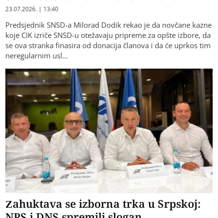
23.07.2026. | 13:40
Predsjednik SNSD-a Milorad Dodik rekao je da novčane kazne
koje CIK izriče SNSD-u otežavaju pripreme za opšte izbore, da
se ova stranka finasira od donacija članova i da će uprkos tim
neregularnim usl…
Zahuktava se izborna trka u Srpskoj:
NPS i DNS spremili slogan