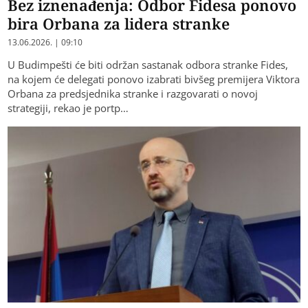
Bez iznenađenja: Odbor Fidesa ponovo
bira Orbana za lidera stranke
13.06.2026. | 09:10
U Budimpešti će biti održan sastanak odbora stranke Fides,
na kojem će delegati ponovo izabrati bivšeg premijera Viktora
Orbana za predsjednika stranke i razgovarati o novoj
strategiji, rekao je portp…