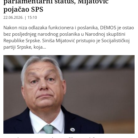
parlamentarni status, Mijatović
pojačao SPS
22.06.2026. | 15:10
Nakon niza odlazaka funkcionera i poslanika, DEMOS je ostao
bez posljednjeg narodnog poslanika u Narodnoj skupštini
Republike Srpske. Siniša Mijatović pristupio je Socijalističkoj
partiji Srpske, koja…