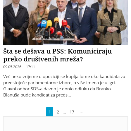
Šta se dešava u PSS: Komuniciraju
preko društvenih mreža?
09.05.2026. | 17:11
Već neko vrijeme u opoziciji se koplja lome oko kandidata za
predstojeće parlamentarne izbore, a više imena je u igri.
Glavni odbor SDS-a davno je donio odluku da Branko
Blanuša bude kandidat za preds…
…
1
2
17
»