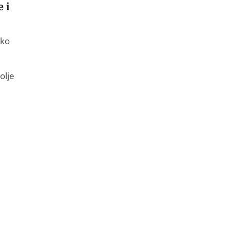
 i
Ako
olje