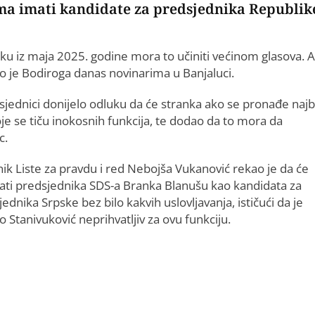
ima imati kandidate za predsjednika Republike
uku iz maja 2025. godine mora to učiniti većinom glasova. 
vio je Bodiroga danas novinarima u Banjaluci.
sjednici donijelo odluku da će stranka ako se pronađe najb
koje se tiču inokosnih funkcija, te dodao da to mora da
c.
nik Liste za pravdu i red Nebojša Vukanović rekao je da će
ati predsjednika SDS-a Branka Blanušu kao kandidata za
ednika Srpske bez bilo kakvih uslovljavanja, ističući da je
 Stanivuković neprihvatljiv za ovu funkciju.