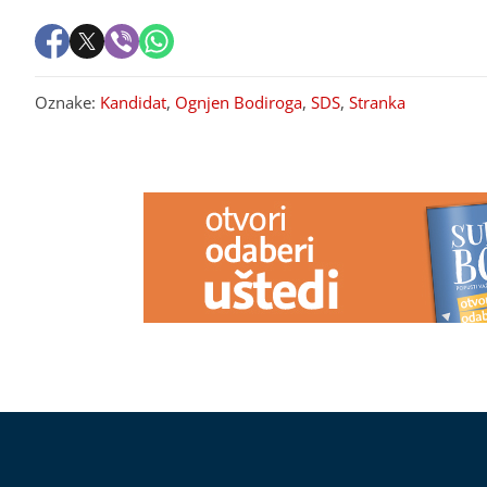
Oznake:
Kandidat
,
Ognjen Bodiroga
,
SDS
,
Stranka
PREPORUKA ZA VAS
Ovaj fakultet je ZAVRŠILA SARA
"Rak se PROŠ
JO: Sada uživa na putovanjima sa
veoma je boln
Aleksejem Bjelogrlićem, a nekada
Bajden sa suz
se školovala i u Italiji