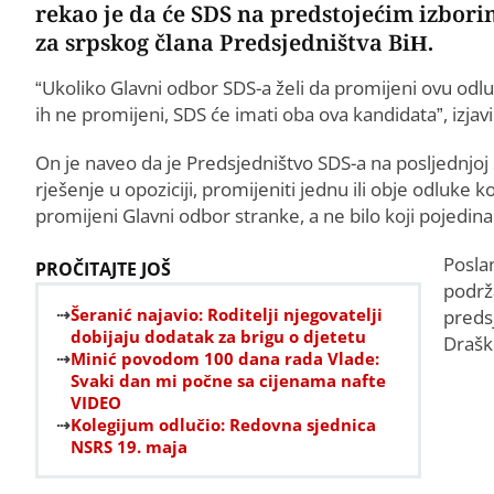
rekao je da će SDS na predstojećim izbor
za srpskog člana Predsjedništva BiH.
“Ukoliko Glavni odbor SDS-a želi da promijeni ovu odl
ih ne promijeni, SDS će imati oba ova kandidata”, izja
On je naveo da je Predsjedništvo SDS-a na posljednjoj 
rješenje u opoziciji, promijeniti jednu ili obje odluke 
promijeni Glavni odbor stranke, a ne bilo koji pojedina
Posla
PROČITAJTE JOŠ
podrž
Šeranić najavio: Roditelji njegovatelji
predsj
dobijaju dodatak za brigu o djetetu
Draško
Minić povodom 100 dana rada Vlade:
Svaki dan mi počne sa cijenama nafte
VIDEO
Kolegijum odlučio: Redovna sjednica
NSRS 19. maja