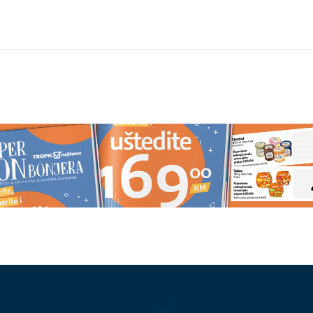
IRIO NA KOSTI,
Jabučni ocat nije čudotvoran lije
o gledati ga" Hanter
Stručnjaci razjasnili najveće
ama o očevoj bolesti
zablude