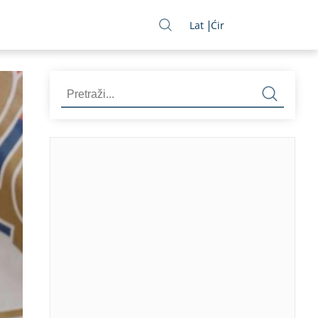
Lat
Ćir