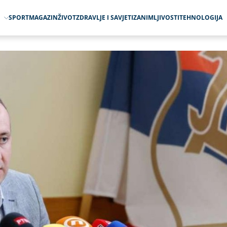
O
SPORT
MAGAZIN
ŽIVOT
ZDRAVLJE I SAVJETI
ZANIMLJIVOSTI
TEHNOLOGIJA