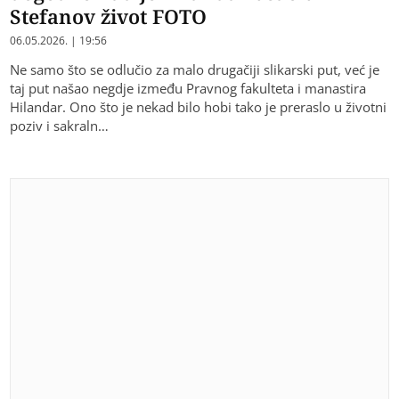
Stefanov život FOTO
06.05.2026. | 19:56
Ne samo što se odlučio za malo drugačiji slikarski put, već je
taj put našao negdje između Pravnog fakulteta i manastira
Hilandar. Ono što je nekad bilo hobi tako je preraslo u životni
poziv i sakraln…