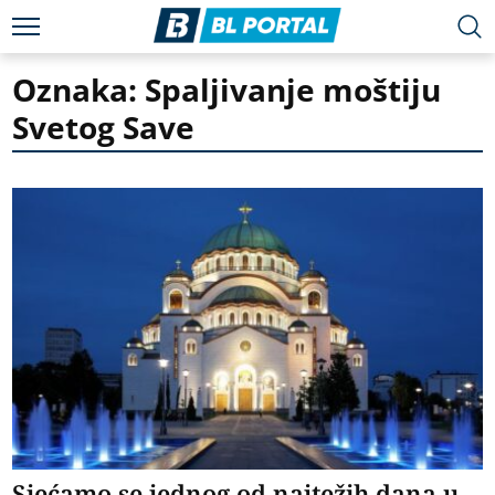
Oznaka: Spaljivanje moštiju
Svetog Save
Sjećamo se jednog od najtežih dana u