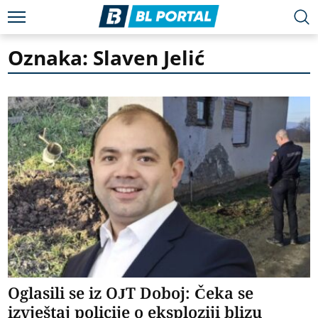
Oznaka: Slaven Jelić
Oglasili se iz OJT Doboj: Čeka se
izvještaj policije o eksploziji blizu