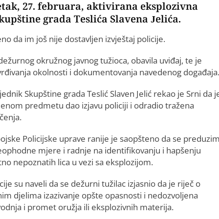
etak, 27. februara, aktivirana eksplozivna
upštine grada Teslića Slavena Jelića.
da im još nije dostavljen izvještaj policije.
 dežurnog okružnog javnog tužioca, obavila uviđaj, te je
tvrđivanja okolnosti i dokumentovanja navedenog događaja
ednik Skupštine grada Teslić Slaven Jelić rekao je Srni da j
enom predmetu dao izjavu policiji i odradio tražena
čenja.
bojske Policijske uprave ranije je saopšteno da se preduzi
eophodne mjere i radnje na identifikovanju i hapšenju
no nepoznatih lica u vezi sa eksplozijom.
icije su naveli da se dežurni tužilac izjasnio da je riječ o
nim djelima izazivanje opšte opasnosti i nedozvoljena
odnja i promet oružja ili eksplozivnih materija.