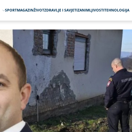
O
SPORT
MAGAZIN
ŽIVOT
ZDRAVLJE I SAVJETI
ZANIMLJIVOSTI
TEHNOLOGIJA