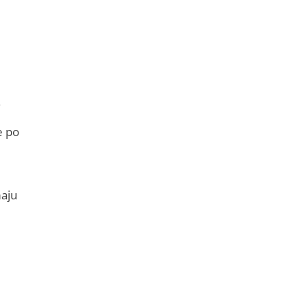
.
e po
maju