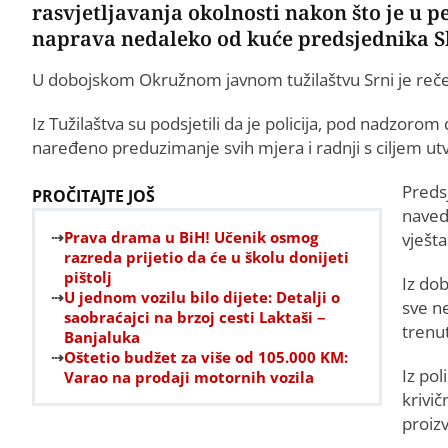
rasvjetljavanja okolnosti nakon što je u p
naprava nedaleko od kuće predsjednika Sk
U dobojskom Okružnom javnom tužilaštvu Srni je rečeno 
Iz Tužilaštva su podsjetili da je policija, pod nadzorom
naređeno preduzimanje svih mjera i radnji s ciljem u
Predsj
PROČITAJTE JOŠ
naved
Prava drama u BiH! Učenik osmog
vješta
razreda prijetio da će u školu donijeti
pištolj
Iz do
U jednom vozilu bilo dijete: Detalji o
sve n
saobraćajci na brzoj cesti Laktaši –
trenut
Banjaluka
Oštetio budžet za više od 105.000 KM:
Iz pol
Varao na prodaji motornih vozila
krivič
proizv