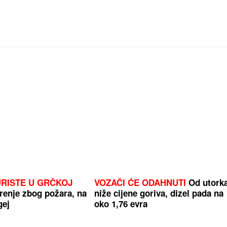
RISTE U GRČKOJ
VOZAČI ĆE ODAHNUTI
Od utork
enje zbog požara, na
niže cijene goriva, dizel pada na
gej
oko 1,76 evra