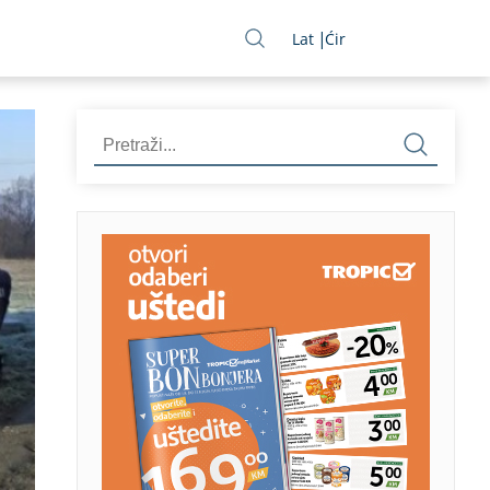
Lat
Ćir