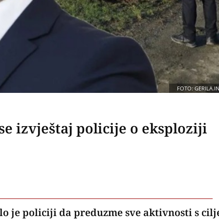
FOTO: GERILA.I
e izvještaj policije o eksploziji
 je policiji da preduzme sve aktivnosti s cil