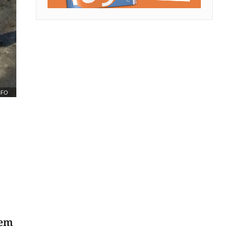
NFO
jem