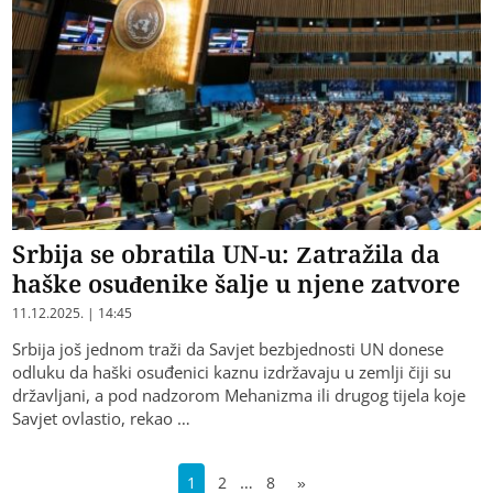
Srbija se obratila UN-u: Zatražila da
haške osuđenike šalje u njene zatvore
11.12.2025. | 14:45
Srbija još jednom traži da Savjet bezbjednosti UN donese
odluku da haški osuđenici kaznu izdržavaju u zemlji čiji su
državljani, a pod nadzorom Mehanizma ili drugog tijela koje
Savjet ovlastio, rekao …
…
1
2
8
»