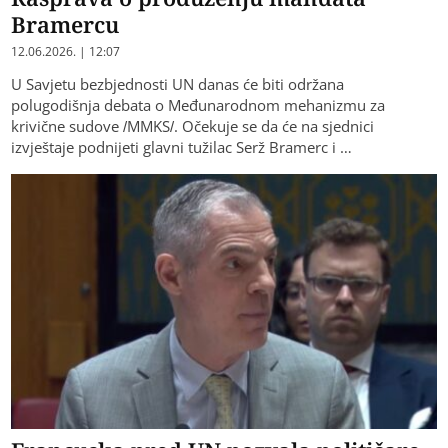
Bramercu
12.06.2026. | 12:07
U Savjetu bezbjednosti UN danas će biti održana
polugodišnja debata o Međunarodnom mehanizmu za
krivične sudove /MMKS/. Očekuje se da će na sjednici
izvještaje podnijeti glavni tužilac Serž Bramerc i …