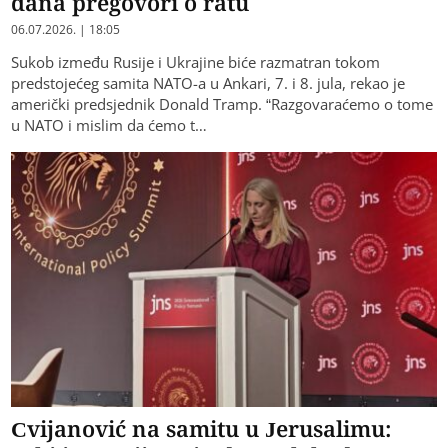
dana pregovori o ratu
06.07.2026. | 18:05
Sukob između Rusije i Ukrajine biće razmatran tokom
predstojećeg samita NATO-a u Ankari, 7. i 8. jula, rekao je
američki predsjednik Donald Tramp. “Razgovaraćemo o tome
u NATO i mislim da ćemo t…
Cvijanović na samitu u Jerusalimu: