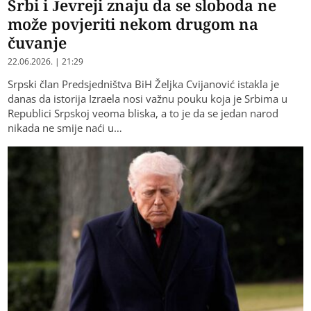
Srbi i Jevreji znaju da se sloboda ne
može povjeriti nekom drugom na
čuvanje
22.06.2026. | 21:29
Srpski član Predsjedništva BiH Željka Cvijanović istakla je
danas da istorija Izraela nosi važnu pouku koja je Srbima u
Republici Srpskoj veoma bliska, a to je da se jedan narod
nikada ne smije naći u…