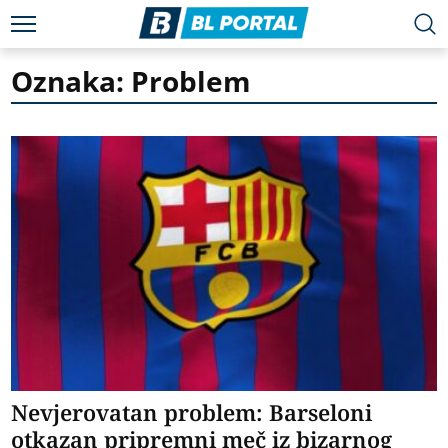
Oznaka: Problem
Nevjerovatan problem: Barseloni
otkazan pripremni meč iz bizarnog