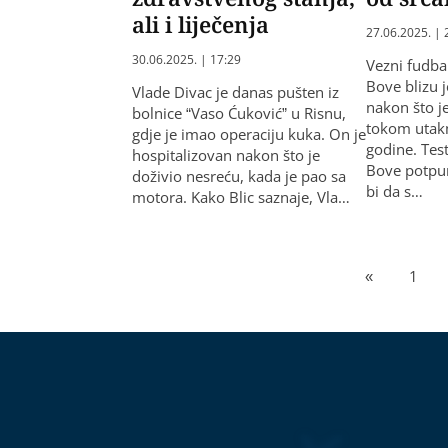
ali i liječenja
27.06.2025. | 
30.06.2025. | 17:29
Vezni fudb
Bove blizu j
Vlade Divac je danas pušten iz
nakon što je
bolnice “Vaso Ćuković” u Risnu,
tokom utakm
gdje je imao operaciju kuka. On je
godine. Tes
hospitalizovan nakon što je
Bove potpun
doživio nesreću, kada je pao sa
bi da s…
motora. Kako Blic saznaje, Vla…
«
1