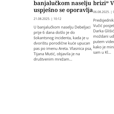
banjalučkom naselju
brizi”
uspješno se oporavlja
06.08.2025. | 
21.08.2025. | 10:12
Predsjednik
Vučić posjet
U banjalučkom naselju Debeljaci
Darka Glišić
prije 6 dana došlo je do
moždani uda
šokantsnog incidenta, kada je u
putem video
dvorištu porodične kuće upucan
kako je mini
pas po imenu Areta. Vlasnica psa,
sam u Kl…
Tijana Mutić, objavila je na
društvenim mrežam…