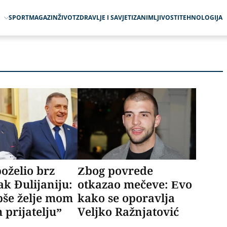
O
SPORT
MAGAZIN
ŽIVOT
ZDRAVLJE I SAVJETI
ZANIMLJIVOSTI
TEHNOLOGIJA
oželio brz
Zbog povrede
k Đulijaniju:
otkazao mečeve: Evo
pše želje mom
kako se oporavlja
 prijatelju”
Veljko Ražnjatović