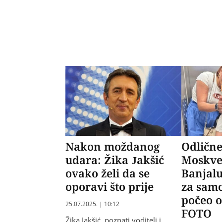
Nakon moždanog
Odlične 
udara: Žika Jakšić
Moskve
ovako želi da se
Banjalu
oporavi što prije
za samo
počeo o
25.07.2025. | 10:12
FOTO
Žika Jakšić, poznati voditelj i