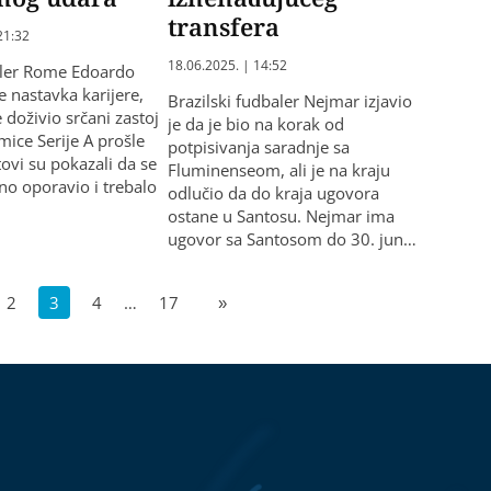
transfera
21:32
18.06.2025. | 14:52
aler Rome Edoardo
e nastavka karijere,
Brazilski fudbaler Nejmar izjavio
 doživio srčani zastoj
je da je bio na korak od
ice Serije A prošle
potpisivanja saradnje sa
tovi su pokazali da se
Fluminenseom, ali je na kraju
o oporavio i trebalo
odlučio da do kraja ugovora
ostane u Santosu. Nejmar ima
ugovor sa Santosom do 30. jun…
2
3
4
…
17
»