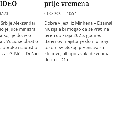
 VIDEO
prije vremena
07:20
01.08.2025. | 10:57
 Srbije Aleksandar
Dobre vijesti iz Minhena – Džamal
io je juče ministra
Musijala bi mogao da se vrati na
a koji je doživio
teren do kraja 2025. godine.
r. Vučić se obratio
Bajernov majstor je slomio nogu
 poruke i saopštio
tokom Svjetskog prvenstva za
star Glišić. – Došao
klubove, ali oporavak ide veoma
dobro. “Dža…