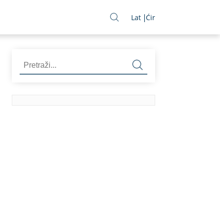
Lat
Ćir