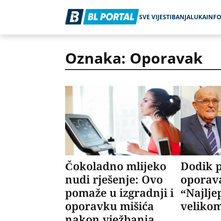
SVE VIJESTI
BANJALUKA
INF
Oznaka: Oporavak
Čokoladno mlijeko
Dodik p
nudi rješenje: Ovo
oporava
pomaže u izgradnji i
“Najlje
oporavku mišića
velikom
nakon vježbanja