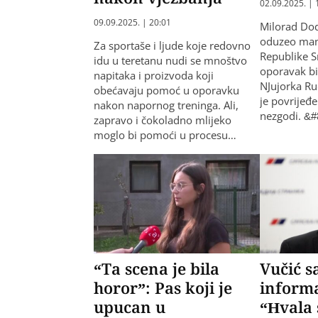
02.09.2025. | 
09.09.2025. | 20:01
Milorad Dod
oduzeo man
Za sportaše i ljude koje redovno
Republike S
idu u teretanu nudi se mnoštvo
oporavak b
napitaka i proizvoda koji
NJujorka Rud
obećavaju pomoć u oporavku
je povrijeđ
nakon napornog treninga. Ali,
nezgodi. &
zapravo i čokoladno mlijeko
moglo bi pomoći u procesu…
“Ta scena je bila
Vučić s
horor”: Pas koji je
informa
upucan u
“Hvala