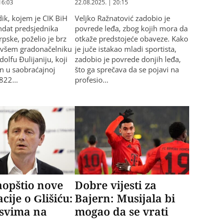
16:03
22.08.2025. | 20:15
ik, kojem je CIK BiH
Veljko Ražnatović zadobio je
dat predsjednika
povrede leđa, zbog kojih mora da
rpske, poželio je brz
otkaže predstojeće obaveze. Kako
ivšem gradonačelniku
je juče istakao mladi sportista,
olfu Đulijaniju, koji
zadobio je povrede donjih leđa,
en u saobraćajnoj
što ga sprečava da se pojavi na
#822…
profesio…
aopštio nove
Dobre vijesti za
cije o Glišiću:
Bajern: Musijala bi
 svima na
mogao da se vrati