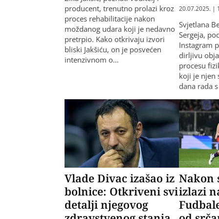
producent, trenutno prolazi kroz
20.07.2025. | 
proces rehabilitacije nakon
Svjetlana B
moždanog udara koji je nedavno
Sergeja, pod
pretrpio. Kako otkrivaju izvori
Instagram p
bliski Jakšiću, on je posvećen
dirljivu ob
intenzivnom o…
procesu fizi
koji je nje
dana rada s
Vlade Divac izašao iz
Nakon 
bolnice: Otkriveni svi
izlazi n
detalji njegovog
Fudbale
zdravstvenog stanja,
od srč