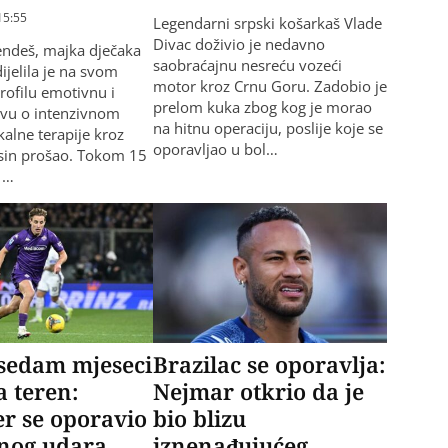
15:55
Legendarni srpski košarkaš Vlade
Divac doživio je nedavno
endeš, majka dječaka
saobraćajnu nesreću vozeći
ijelila je na svom
motor kroz Crnu Goru. Zadobio je
rofilu emotivnu i
prelom kuka zbog kog je morao
javu o intenzivnom
na hitnu operaciju, poslije koje se
kalne terapije kroz
oporavljao u bol…
n sin prošao. Tokom 15
 …
sedam mjeseci
Brazilac se oporavlja:
a teren:
Nejmar otkrio da je
r se oporavio
bio blizu
anog udara
iznenađujućeg