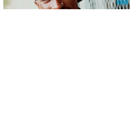
Ko je ubio Tupaca? Pred suđenje otkriveni novi
detalji noći kada je stradao muzički velikan
"Zbog toga se opasno zaljubim" Rada
Manojlović otkrila KAKVE
MUŠKARCE VOLI, jedna osobina je
presudna
GUBITNIK DANA
Branimir Šehovac