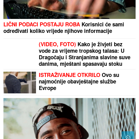
LIČNI PODACI POSTAJU ROBA
Korisnici će sami
određivati koliko vrijede njihove informacije
(VIDEO, FOTO)
Kako je živjeti bez
vode za vrijeme tropskog talasa: U
Dragočaju i Stranjanima slavine suve
danima, mještani spasavaju stoku
ISTRAŽIVANJE OTKRILO
Ovo su
najmoćnije obavještajne službe
Evrope