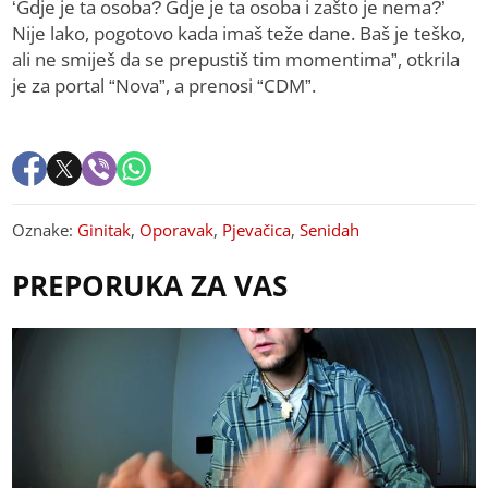
‘Gdje je ta osoba? Gdje je ta osoba i zašto je nema?’
Nije lako, pogotovo kada imaš teže dane. Baš je teško,
ali ne smiješ da se prepustiš tim momentima”, otkrila
je za portal “Nova”, a prenosi “CDM”.
Oznake:
Ginitak
,
Oporavak
,
Pjevačica
,
Senidah
PREPORUKA ZA VAS