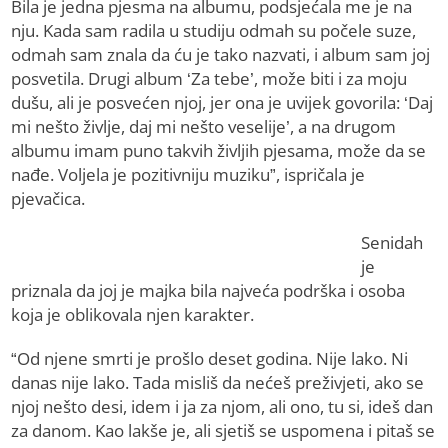
Bila je jedna pjesma na albumu, podsjećala me je na
nju. Kada sam radila u studiju odmah su počele suze,
odmah sam znala da ću je tako nazvati, i album sam joj
posvetila. Drugi album ‘Za tebe’, može biti i za moju
dušu, ali je posvećen njoj, jer ona je uvijek govorila: ‘Daj
mi nešto življe, daj mi nešto veselije’, a na drugom
albumu imam puno takvih življih pjesama, može da se
nađe. Voljela je pozitivniju muziku”, ispričala je
pjevačica.
Senidah
je
priznala da joj je majka bila najveća podrška i osoba
koja je oblikovala njen karakter.
“Od njene smrti je prošlo deset godina. Nije lako. Ni
danas nije lako. Tada misliš da nećeš preživjeti, ako se
njoj nešto desi, idem i ja za njom, ali ono, tu si, ideš dan
za danom. Kao lakše je, ali sjetiš se uspomena i pitaš se