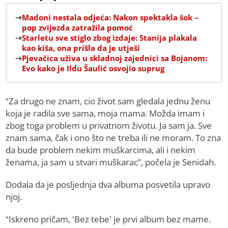
Madoni nestala odjeća: Nakon spektakla šok –
pop zvijezda zatražila pomoć
Starletu sve stiglo zbog izdaje: Stanija plakala
kao kiša, ona prišla da je utješi
Pjevačica uživa u skladnoj zajednici sa Bojanom:
Evo kako je Ildu Šaulić osvojio suprug
“Za drugo ne znam, cio život sam gledala jednu ženu
koja je radila sve sama, moja mama. Možda imam i
zbog toga problem u privatnom životu. Ja sam ja. Sve
znam sama, čak i ono što ne treba ili ne moram. To zna
da bude problem nekim muškarcima, ali i nekim
ženama, ja sam u stvari muškarac”, počela je Senidah.
Dodala da je posljednja dva albuma posvetila upravo
njoj.
“Iskreno pričam, ‘Bez tebe’ je prvi album bez mame.