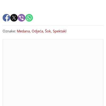
Oznake:
Medana
,
Odjeća
,
Šok
,
Spektakl
PREPORUKA ZA VAS
Gdje se nalazi Đorđe Ždrale: Pronađen automobil,