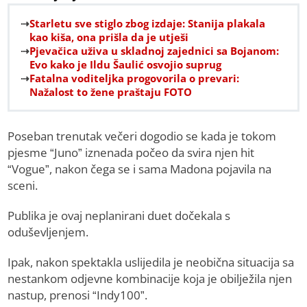
Starletu sve stiglo zbog izdaje: Stanija plakala
kao kiša, ona prišla da je utješi
Pjevačica uživa u skladnoj zajednici sa Bojanom:
Evo kako je Ildu Šaulić osvojio suprug
Fatalna voditeljka progovorila o prevari:
Nažalost to žene praštaju FOTO
Poseban trenutak večeri dogodio se kada je tokom
pjesme “Juno” iznenada počeo da svira njen hit
“Vogue”, nakon čega se i sama Madona pojavila na
sceni.
Publika je ovaj neplanirani duet dočekala s
oduševljenjem.
Ipak, nakon spektakla uslijedila je neobična situacija sa
nestankom odjevne kombinacije koja je obilježila njen
nastup, prenosi “Indy100”.