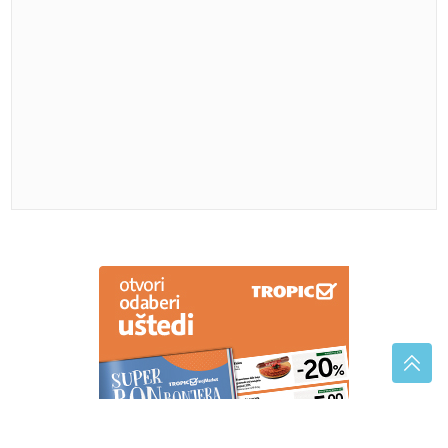
pojavila se nova teorija o bjekstvu
Zanemarena djeca traže pažnju na
ovaj način: Roditelji često ne vide
gdje griješe
GUBITNIK DANA
Zora Vidović
Dr. Kušljugić: Toplotna iscrpljenost i toplotni udar se