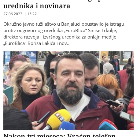
urednika i novinara
27.06.2023. | 15:22
Okružno javno tužilaštvo u Banjaluci obustavilo je istragu
protiv odgovornog urednika „EuroBlica“ Siniše Trkulje,
direktora razvoja i izvršnog urednika za onlajn medije
„EuroBlica“ Borisa Lakića i nov…
Nakon tri mjeseca: Vraćen telefon