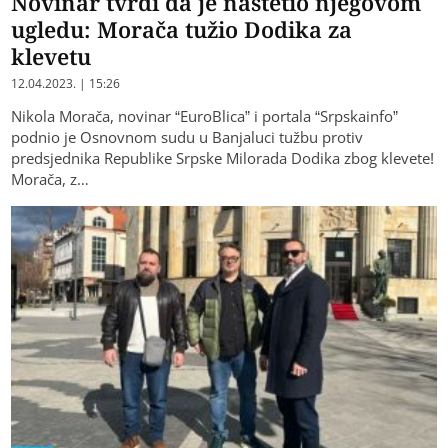
Novinar tvrdi da je naštetio njegovom
ugledu: Morača tužio Dodika za
klevetu
12.04.2023. | 15:26
Nikola Morača, novinar “EuroBlica” i portala “Srpskainfo”
podnio je Osnovnom sudu u Banjaluci tužbu protiv
predsjednika Republike Srpske Milorada Dodika zbog klevete!
Morača, z…