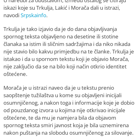
U naredbi za obustavom, između ostalog se citiraju
iskazi koje su Trkulja, Lakić i Morača dali u istrazi,
navodi
Srpskainfo
.
Trkulja je tako izjavio da je do dana objavljivanja
spornog teksta objavljeno na desetine ili stotine
članaka sa istim ili sličnim sadržajima i da niko nikada
nije stavio bilo kakvu primjedbu na te članke. Trkulja je
istakao i da u spornom tekstu koji je objavio Morača,
nije zaključio da se na bilo koji način otkrio identitet
oštećene.
Morača je u istrazi naveo da je u tekstu prenio
saopštenje tužilaštva u kome su objavljeni inicijali
osumnjičenog, a nakon toga i informacije koje je dobio
od pouzdanog izvora u kojima nije otkrivao inicijale
oštećene, te da mu je namjera bila da objavom
spornog teksta smiri javnost koja je bila uznemirena
nakon puštanja na slobodu osumnjičenog za silovanje.