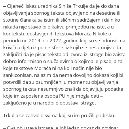
– Cijeneći iskaz urednika Siniše Trkulje da je do dana
objavljivanja spornog teksta objavljeno na desetine ili
stotine članaka sa istim ili sličnim sadržajem i da niko
nikada nije stavio bilo kakvu primjedbu na iste, a u
kontekstu dostavljenih tekstova Morača Nikole u
periodu od 2019. do 2022. godine koji su se odnosili na
krivična djela iz polne sfere, iz kojih se nesumnjivo da
zaključiti da je pisac teksta od izvora iz istrage bio zaista
dobro informisan o slučajevima o kojima je pisao, a za
koje tekstove Morača ni na koji način nije bio
sankiconisan, nalazim da nema dovoljno dokaza koji bi
potvrdili da su osumnjičeni u momentu objavljivanja
spornog teksta nesumnjivo znali da objavljuju podatke
koje im zaposlena osoba PU nije mogla dati –
zaključeno je u naredbi o obustavi istrage.
Trkulja se zahvalio svima koji su im pružili podršku.
– Ova obustava istrage je još jedan dokaz da novinari