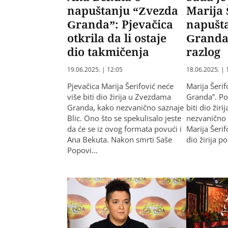
napuštanju “Zvezda
Marija 
Granda”: Pjevačica
napušt
otkrila da li ostaje
Granda”
dio takmičenja
razlog
19.06.2025. | 12:05
18.06.2025. | 
Pjevačica Marija Šerifović neće
Marija Šeri
više biti dio žirija u Zvezdama
Granda”. Po
Granda, kako nezvanično saznaje
biti dio žir
Blic. Ono što se spekulisalo jeste
nezvanično 
da će se iz ovog formata povući i
Marija Šerif
Ana Bekuta. Nakon smrti Saše
dio žirija 
Popovi…