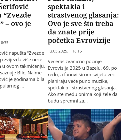
Šerifović
spektakla i
a “Zvezde
strastvenog glasanja:
 – ovo je
Ovo je sve što treba
da znate prije
početka Evrovizije
18:35
13.05.2025. | 18:15
fović napušta “Zvezde
p zvijezda više neće
Večeras zvanično počinje
ija u ovom takmičenju,
Evrovizija 2025 u Bazelu, 69. po
saznaje Blic. Naime,
redu, a fanovi širom svijeta već
ović je godinama bila
planiraju veče puno muzike,
popularnog …
spektakla i strastvenog glasanja.
Ako ste među onima koji žele da
budu spremni za…