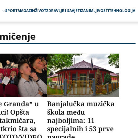
O
SPORT
MAGAZIN
ŽIVOT
ZDRAVLJE I SAVJETI
ZANIMLJIVOSTI
TEHNOLOGIJA
mičenje
e Granda” u
Banjalučka muzička
ci! Opšta
škola među
takmičara,
najboljima: 11
otkrio šta sa
specijalnih i 53 prve
 FOTO/VIDEO
nagrade