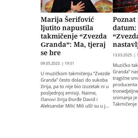
Marija Šerifović
Poznat 
ljutito napustila
datum:
takmičenje “Zvezda
“Zvezd
Granda”: Ma, tjeraj
nastavl
se bre
13.03.2025. | 
09.05.2025. | 19:51
Muzičko ta
Granda” nas
U muzičkom takmičenju “Zvezde
tragične sm
Granda” često dolazi do sukoba
producenta
žirija, pa to nije bio izuzetak ni u
tronedjeljn
posljednjoj emisiji. Naime,
snimanja je
članovi žirija Đorđe David i
Takmičenje
Aleksandar Milić Mili ušli su u j…