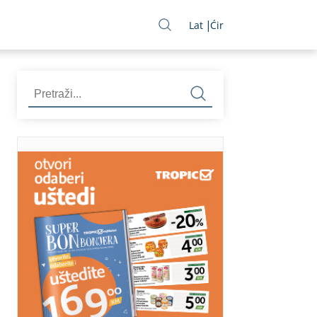
Lat
Ćir