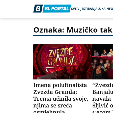
SVE VIJESTI
BANJALUKA
INF
Oznaka: Muzičko tak
Imena polufinalista
“Zvezd
Zvezda Granda:
Banjalu
Trema učinila svoje,
navala 
njima se sreća
Šljivić 
osmjehnula
Cecom