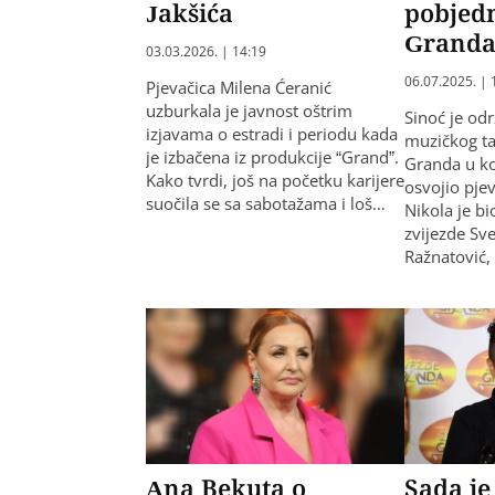
Jakšića
pobjed
Granda
03.03.2026. | 14:19
06.07.2025. | 
Pjevačica Milena Ćeranić
uzburkala je javnost oštrim
Sinoć je odr
izjavama o estradi i periodu kada
muzičkog t
je izbačena iz produkcije “Grand”.
Granda u ko
Kako tvrdi, još na početku karijere
osvojio pjev
suočila se sa sabotažama i loš…
Nikola je b
zvijezde Sv
Ražnatović,
Ana Bekuta o
Sada je