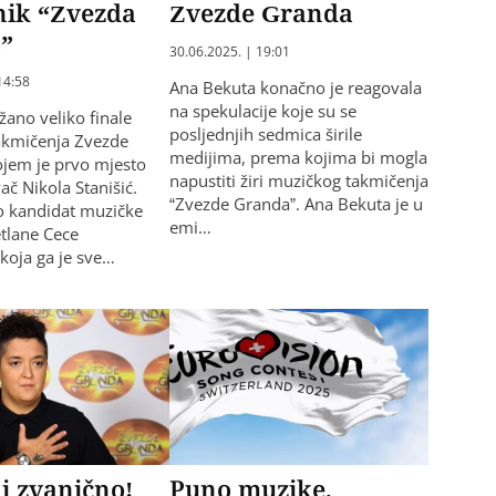
nik “Zvezda
Zvezde Granda
”
30.06.2025. | 19:01
14:58
Ana Bekuta konačno je reagovala
na spekulacije koje su se
žano veliko finale
posljednjih sedmica širile
akmičenja Zvezde
medijima, prema kojima bi mogla
jem je prvo mjesto
napustiti žiri muzičkog takmičenja
ač Nikola Stanišić.
“Zvezde Granda”. Ana Bekuta je u
io kandidat muzičke
emi…
etlane Cece
 koja ga je sve…
 i zvanično!
Puno muzike,