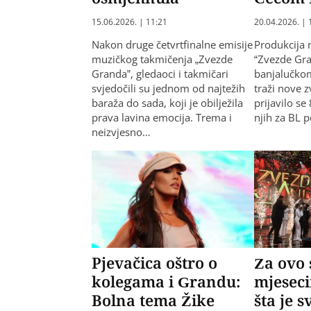
15.06.2026. | 11:21
20.04.2026. | 
Nakon druge četvrtfinalne emisije
Produkcija 
muzičkog takmičenja „Zvezde
“Zvezde Gr
Granda”, gledaoci i takmičari
banjalučkom
svjedočili su jednom od najtežih
traži nove z
baraža do sada, koji je obilježila
prijavilo se
prava lavina emocija. Trema i
njih za BL 
neizvjesno…
Pjevačica oštro o
Za ovo 
kolegama i Grandu:
mjeseci
Bolna tema Žike
šta je 