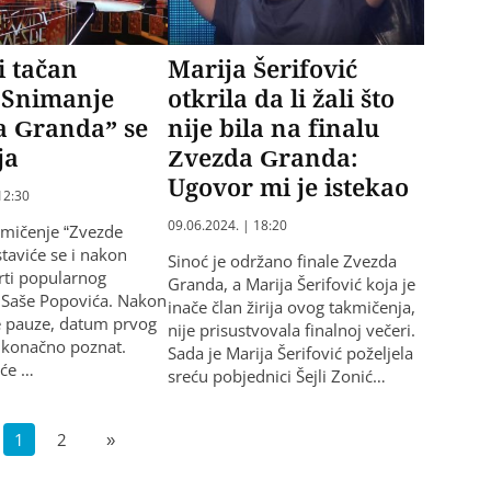
i tačan
Marija Šerifović
 Snimanje
otkrila da li žali što
a Granda” se
nije bila na finalu
ja
Zvezda Granda:
Ugovor mi je istekao
12:30
09.06.2024. | 18:20
kmičenje “Zvezde
taviće se i nakon
Sinoć je održano finale Zvezda
rti popularnog
Granda, a Marija Šerifović koja je
 Saše Popovića. Nakon
inače član žirija ovog takmičenja,
e pauze, datum prvog
nije prisustvovala finalnoj večeri.
 konačno poznat.
Sada je Marija Šerifović poželjela
 će …
sreću pobjednici Šejli Zonić…
1
2
»