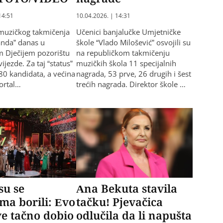
14:51
10.04.2026. | 14:31
muzičkog takmičenja
Učenici banjalučke Umjetničke
anda” danas u
škole “Vlado Milošević” osvojili su
 Dječijem pozorištu
na republičkom takmičenju
vijezde. Za taj “status”
muzičkih škola 11 specijalnih
 80 kandidata, a većina
nagrada, 53 prve, 26 drugih i šest
portal…
trećih nagrada. Direktor škole …
su se
Ana Bekuta stavila
ma borili: Evo
tačku! Pjevačica
sve tačno dobio
odlučila da li napušta