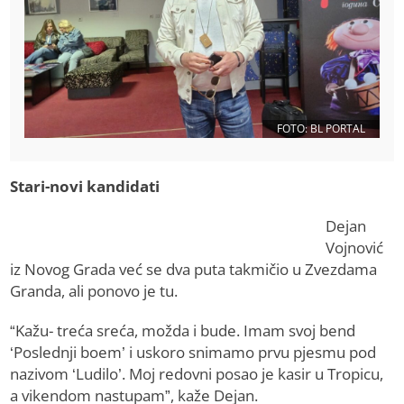
FOTO: BL PORTAL
Stari-novi kandidati
Dejan
Vojnović
iz Novog Grada već se dva puta takmičio u Zvezdama
Granda, ali ponovo je tu.
“Kažu- treća sreća, možda i bude. Imam svoj bend
‘Poslednji boem’ i uskoro snimamo prvu pjesmu pod
nazivom ‘Ludilo’. Moj redovni posao je kasir u Tropicu,
a vikendom nastupam”, kaže Dejan.