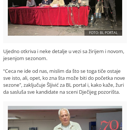
FOTO: BL PORTAL
Ujedno otkriva i neke detalje u vezi sa žirijem i novom,
jesenjom sezonom.
“Ceca ne ide od nas, mislim da što se toga tiče ostaje
sve isto, ali, opet, ko zna šta može biti do početka nove
sezone”, zaključuje Šljivić za BL portal i, kako kaže, žuri
da sasluša sve kandidate na sceni Dječijeg pozorišta.