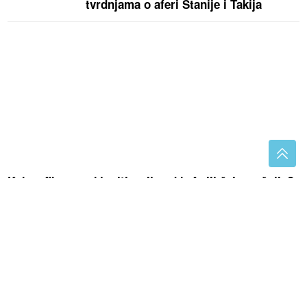
tvrdnjama o aferi Stanije i Takija
Kako efikasno ukloniti mrlje od kafe ili čaja sa šolje?
Agresivna sredstva vam neće biti potrebna
"Odustali smo nakon nekoliko
neuspjelih pokušaja" Influenserka
otvoreno progovorila o potomstvu, a
danas sa mužem proslavlja 16 godina
braka
"Ilijan uživa kao mali princ" Ceca