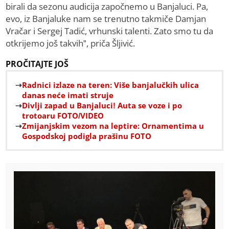
birali da sezonu audicija započnemo u Banjaluci. Pa,
evo, iz Banjaluke nam se trenutno takmiče Damjan
Vračar i Sergej Tadić, vrhunski talenti. Zato smo tu da
otkrijemo još takvih”, priča Šljivić.
PROČITAJTE JOŠ
Radnici izlaze na teren: Više banjalučkih ulica
danas neće imati struje
Divlji zapad u Banjaluci! Auta se voze i po
trotoaru FOTO/VIDEO
Zmijanjskim vezom na leptire: Ornamentima u
Gospodskoj podigla prašinu FOTO