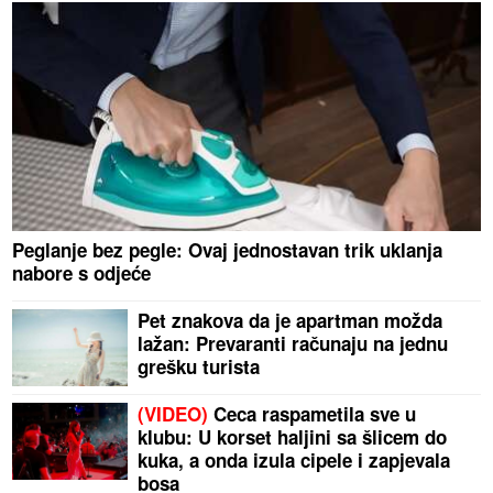
Peglanje bez pegle: Ovaj jednostavan trik uklanja
nabore s odjeće
Pet znakova da je apartman možda
lažan: Prevaranti računaju na jednu
grešku turista
(VIDEO)
Ceca raspametila sve u
klubu: U korset haljini sa šlicem do
kuka, a onda izula cipele i zapjevala
bosa