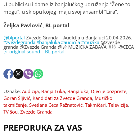
U publici su i dame iz banjalučkog udruženja “Žene to
mogu”, u sklopu kojeg imaju svoj ansambl “Lira”.
Željka Pavlović, BL portal
@blportal
Zvezde Granda – Audicija u Banjaluci 20.04.2026.
#zvezdegranda
#banjaluka
#audicija
#muzika
@zvezde
granda @Zvezde Granda @🎶 MUZICKA ZABAVA 🇷🇸 @CECA
♬ original sound – BL portal
Oznake:
Audicija
,
Banja Luka
,
Banjaluka
,
Dječije pozprište
,
Goran Šljivić
,
Kandidati za Zvezde Granda
,
Muzičko
takmičenje
,
Svetlana Ceca Ražnatović
,
Takmičari
,
Televizija
,
TV šou
,
Zvezde Granda
PREPORUKA ZA VAS