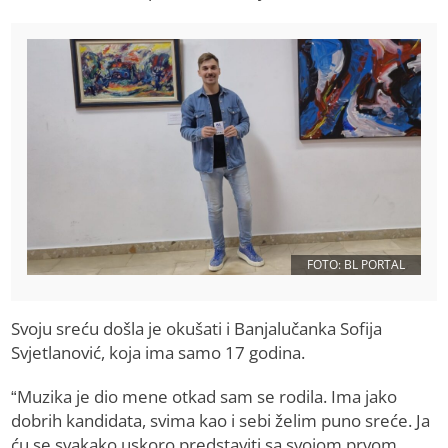
FOTO: BL PORTAL
Svoju sreću došla je okušati i Banjalučanka Sofija
Svjetlanović, koja ima samo 17 godina.
“Muzika je dio mene otkad sam se rodila. Ima jako
dobrih kandidata, svima kao i sebi želim puno sreće. Ja
ću se svakako uskoro predstaviti sa svojom prvom