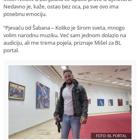
Nedavno je, kaže, ostao bez oca, pa sve ovo ima
posebnu emociju.
“Pjevaću od Šabana – Koliko je širom sveta, mnogo
volim narodnu muziku. Već sam jednom dolazio na
audiciju, ali me trema pojela, priznaje Mišel za BL
portal.
FOTO: BL PORTAL