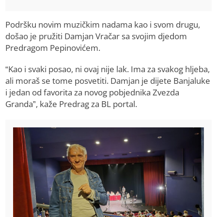
Podršku novim muzičkim nadama kao i svom drugu,
došao je pružiti Damjan Vračar sa svojim djedom
Predragom Pepinovićem.
“Kao i svaki posao, ni ovaj nije lak. Ima za svakog hljeba,
ali moraš se tome posvetiti. Damjan je dijete Banjaluke
i jedan od favorita za novog pobjednika Zvezda
Granda”, kaže Predrag za BL portal.