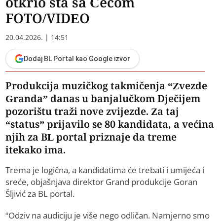
otkrio šta sa Cecom
FOTO/VIDEO
20.04.2026. | 14:51
Dodaj BL Portal kao Google izvor
Produkcija muzičkog takmičenja “Zvezde
Granda” danas u banjalučkom Dječijem
pozorištu traži nove zvijezde. Za taj
“status” prijavilo se 80 kandidata, a većina
njih za BL portal priznaje da treme
itekako ima.
Trema je logična, a kandidatima će trebati i umijeća i
sreće, objašnjava direktor Grand produkcije Goran
Šljivić za BL portal.
“Odziv na audiciju je više nego odličan. Namjerno smo