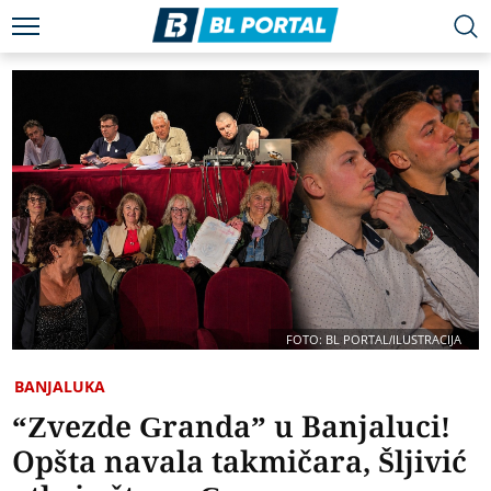
FOTO: BL PORTAL/ILUSTRACIJA
BANJALUKA
“Zvezde Granda” u Banjaluci!
Opšta navala takmičara, Šljivić