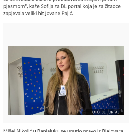
pjesmom”, kaže Sofija za BL portal koja je za čitaoce
zapjevala veliki hit Jovane Pajić.
FOTO: BL PORTAL
Mišel Nikolić u Banjaluku se uputio pravo iz Bjelovara.