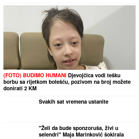
(FOTO) BUDIMO HUMANI
Djevojčica vodi tešku
borbu sa rijetkom bolešću, pozivom na broj možete
donirati 2 KM
Svakih sat vremena ustanite
"Želi da bude sponzoruša, živi u
selendri" Maja Marinković šokirala