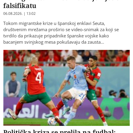
falsifikatu
06.08.2026. | 13:02
Tokom migrantske krize u španskoj enklavi Seuta,
društvenim mrežama proširio se video-snimak za koji se
tvrdilo da prikazuje pripadnike španske vojske kako
bacanjem svinjskog mesa pokušavaju da zausta…
Politička kriza se prelila na fudbal: