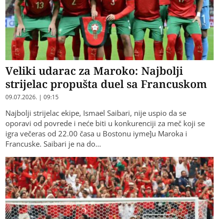
Veliki udarac za Maroko: Najbolji
strijelac propušta duel sa Francuskom
09.07.2026. | 09:15
Najbolji strijelac ekipe, Ismael Saibari, nije uspio da se
oporavi od povrede i neće biti u konkurenciji za meč koji se
igra večeras od 22.00 časa u Bostonu iyme]u Maroka i
Francuske. Saibari je na do…