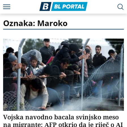
Oznaka: Maroko
Vojska navodno bacala svinjsko meso
na migrante: AFP otkrio da je riječ o AI