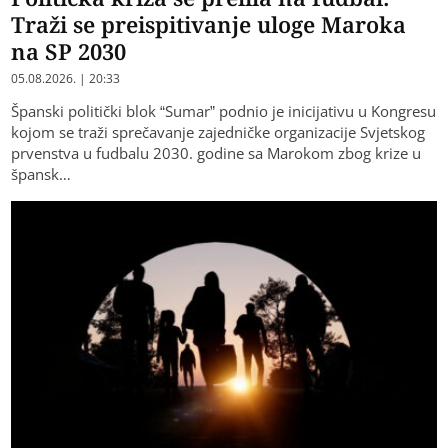
Traži se preispitivanje uloge Maroka
na SP 2030
05.08.2026. | 20:33
Španski politički blok “Sumar” podnio je inicijativu u Kongresu
kojom se traži sprečavanje zajedničke organizacije Svjetskog
prvenstva u fudbalu 2030. godine sa Marokom zbog krize u
špansk…