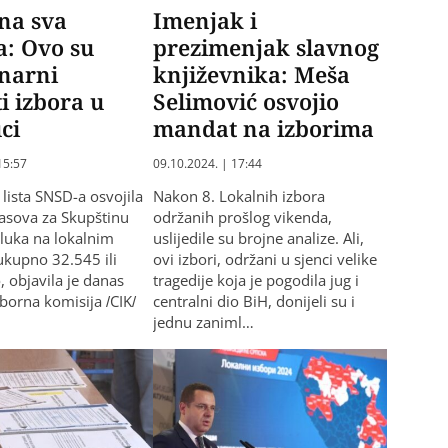
na sva
Imenjak i
ta: Ovo su
prezimenjak slavnog
inarni
književnika: Meša
ti izbora u
Selimović osvojio
ci
mandat na izborima
15:57
09.10.2024. | 17:44
lista SNSD-a osvojila
Nakon 8. Lokalnih izbora
glasova za Skupštinu
održanih prošlog vikenda,
luka na lokalnim
uslijedile su brojne analize. Ali,
ukupno 32.545 ili
ovi izbori, održani u sjenci velike
, objavila je danas
tragedije koja je pogodila jug i
zborna komisija /CIK/
centralni dio BiH, donijeli su i
jednu zaniml…