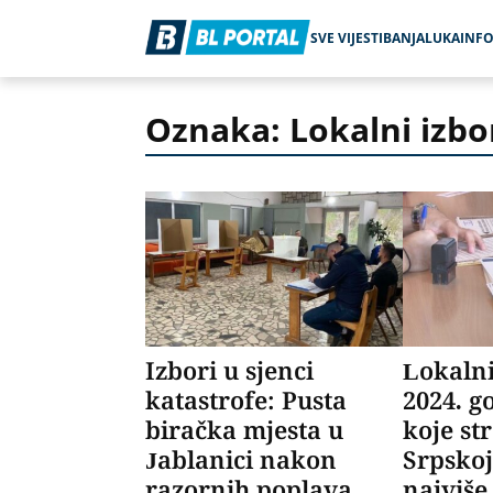
SVE VIJESTI
BANJALUKA
INF
Oznaka: Lokalni izbo
Izbori u sjenci
Lokalni
katastrofe: Pusta
2024. g
biračka mjesta u
koje st
Jablanici nakon
Srpskoj
razornih poplava
najviše