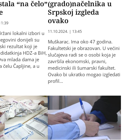
stala “na čelo”
(grado)načelnika u
e
Srpskoj izgleda
ovako
11:39
11.10.2024. | 13:45
žani lokalni izbori u
egovini donijeli su
Muškarac. Ima oko 47 godina.
ski rezultat koji je
Fakultetski je obrazovan. U većini
ndidatkinja HDZ-a BiH,
slučajeva radi se o osobi koja je
Ova mlada dama je
završila ekonomski, pravni,
 čelu Čapljine, a u
medicinski ili šumarski fakultet.
Ovako bi ukratko mogao izgledati
profil…