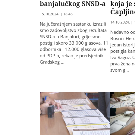
banjalučkog SNSD-a
koja je 
Čapljin
15.10.2024. | 18:46
14.10.2024. | 
Na jučerašnjem sastanku izrazili
smo zadovoljstvo zbog rezultata
Nedavno odr
SNSD-a u Banjaluci, gdje smo
Bosni i Herc
postigli skoro 33.000 glasova, 11
jedan istorij
odbornika i 12.000 glasova više
postigla ka
od PDP-a, rekao je predsjednik
Iva Raguž. 
Gradskog …
prva žena na
svom g…