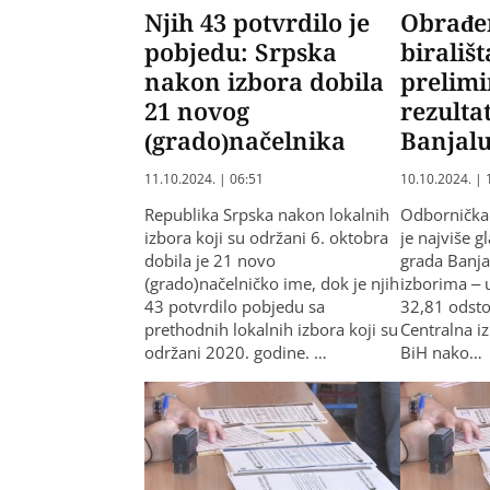
Njih 43 potvrdilo je
Obrađe
pobjedu: Srpska
birališ
nakon izbora dobila
prelim
21 novog
rezulta
(grado)načelnika
Banjalu
11.10.2024. | 06:51
10.10.2024. | 
Republika Srpska nakon lokalnih
Odbornička 
izbora koji su održani 6. oktobra
je najviše 
dobila je 21 novo
grada Banja
(grado)načelničko ime, dok je njih
izborima – 
43 potvrdilo pobjedu sa
32,81 odsto
prethodnih lokalnih izbora koji su
Centralna i
održani 2020. godine. …
BiH nako…