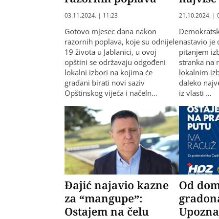
03.11.2024. | 11:23
21.10.2024. | 
Gotovo mjesec dana nakon
Demokratsk
razornih poplava, koje su odnijele
nastavio je 
19 života u Jablanici, u ovoj
pitanjem izb
opštini se održavaju odgođeni
stranka na
lokalni izbori na kojima će
lokalnim izb
građani birati novi saziv
daleko najve
Opštinskog vijeća i načeln…
iz vlasti …
Đajić najavio kazne
Od dom
za “mangupe”:
gradona
Ostajem na čelu
Upozna