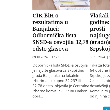
CIK BiH o
Vladali 
rezultatima u
godine:
Banjaluci:
prošli
Odbornička lista
najdugo
SNSD-a osvojila 32,78
(grado)
odsto glasova
Srpsko
09.10.2024. | 17:23
08.10.2024. | 
Odbornička lista SNSD-a osvojila
Trka za fote
je najviše glasova za Skupštinu
64 opštine i
grada Banjaluka na lokalnim
Srpskoj je 
izborima – ukupno 32.237 ili
željeli da o
32,78 odsto, objavila je Centralna
dosadašnji 
izborna komisija /CIK/ BiH nakon
Kome je to 
obra…
od njih na 