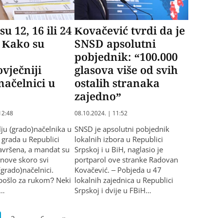
su 12, 16 ili 24
Kovačević tvrdi da je
 Kako su
SNSD apsolutni
pobjednik: “100.000
vječniji
glasova više od svih
načelnici u
ostalih stranaka
j
zajedno”
12:48
08.10.2024. | 11:52
lju (grado)načelnika u
SNSD je apsolutni pobjednik
 grada u Republici
lokalnih izbora u Republici
završena, a mandat su
Srpskoj i u BiH, naglasio je
bnove skoro svi
portparol ove stranke Radovan
(grado)načelnici.
Kovačević. – Pobjeda u 47
pošlo za rukom? Neki
lokalnih zajednica u Republici
č…
Srpskoj i dvije u FBiH…