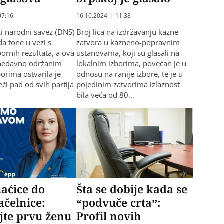
07:16
16.10.2024. | 11:38
i narodni savez (DNS)
Broj lica na izdržavanju kazne
da tone u vezi s
zatvora u kazneno-popravnim
ornih rezultata, a ova
ustanovama, koji su glasali na
 nedavno održanim
lokalnim izborima, povećan je u
orima ostvarila je
odnosu na ranije izbore, te je u
ći pad od svih partija
pojedinim zatvorima izlaznost
bila veća od 80…
aćice do
Šta se dobije kada se
čelnice:
“podvuče crta”:
jte prvu ženu
Profil novih