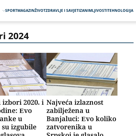
O
SPORT
MAGAZIN
ŽIVOT
ZDRAVLJE I SAVJETI
ZANIMLJIVOSTI
TEHNOLOGIJA
ri 2024
 izbori 2020. i
Najveća izlaznost
odine: Evo
zabilježena u
ranke u
Banjaluci: Evo koliko
 su izgubile
zatvorenika u
 glasova
Srpskoj je glasalo