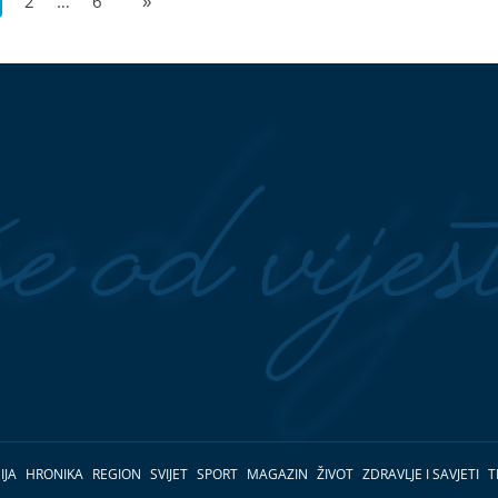
2
…
6
»
IJA
HRONIKA
REGION
SVIJET
SPORT
MAGAZIN
ŽIVOT
ZDRAVLJE I SAVJETI
T