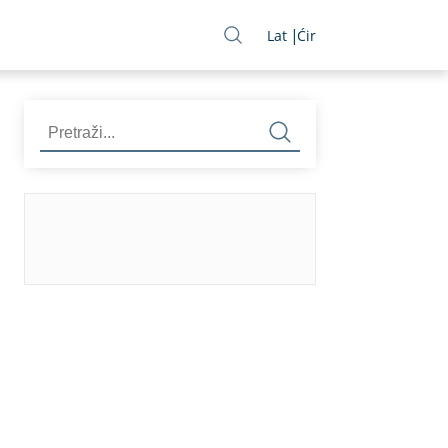
Lat
Ćir