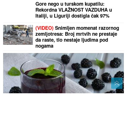
Gore nego u turskom kupatilu:
Rekordna VLAŽNOST VAZDUHA u
Italiji, u Liguriji dostigla čak 97%
(VIDEO)
Snimljen momenat razornog
zemljotresa: Broj mrtvih ne prestaje
da raste, tlo nestaje ljudima pod
nogama
CRNO LJETNO BLAGO
Kupine su prepune korisnih
sastojaka, a evo zašto ih vrijedi jesti svaki dan