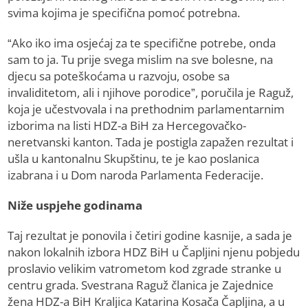
svima kojima je specifična pomoć potrebna.
“Ako iko ima osjećaj za te specifične potrebe, onda
sam to ja. Tu prije svega mislim na sve bolesne, na
djecu sa poteškoćama u razvoju, osobe sa
invaliditetom, ali i njihove porodice”, poručila je Raguž,
koja je učestvovala i na prethodnim parlamentarnim
izborima na listi HDZ-a BiH za Hercegovačko-
neretvanski kanton. Tada je postigla zapažen rezultat i
ušla u kantonalnu Skupštinu, te je kao poslanica
izabrana i u Dom naroda Parlamenta Federacije.
Niže uspjehe godinama
Taj rezultat je ponovila i četiri godine kasnije, a sada je
nakon lokalnih izbora HDZ BiH u Čapljini njenu pobjedu
proslavio velikim vatrometom kod zgrade stranke u
centru grada. Svestrana Raguž članica je Zajednice
žena HDZ-a BiH Kraljica Katarina Kosača Čapljina, a u