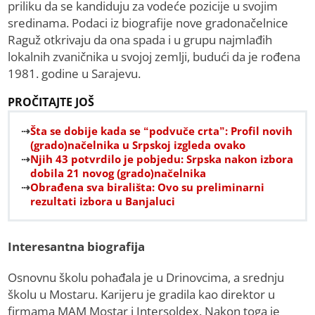
priliku da se kandiduju za vodeće pozicije u svojim
sredinama. Podaci iz biografije nove gradonačelnice
Raguž otkrivaju da ona spada i u grupu najmlađih
lokalnih zvaničnika u svojoj zemlji, budući da je rođena
1981. godine u Sarajevu.
PROČITAJTE JOŠ
Šta se dobije kada se “podvuče crta”: Profil novih
(grado)načelnika u Srpskoj izgleda ovako
Njih 43 potvrdilo je pobjedu: Srpska nakon izbora
dobila 21 novog (grado)načelnika
Obrađena sva birališta: Ovo su preliminarni
rezultati izbora u Banjaluci
Interesantna biografija
Osnovnu školu pohađala je u Drinovcima, a srednju
školu u Mostaru. Karijeru je gradila kao direktor u
firmama MAM Mostar i Intersoldex. Nakon toga je