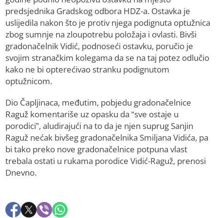
predsjednika Gradskog odbora HDZ-a. Ostavka je
uslijedila nakon što je protiv njega podignuta optužnica
zbog sumnje na zloupotrebu položaja i ovlasti. Bivši
gradonačelnik Vidić, podnoseći ostavku, poručio je
svojim stranačkim kolegama da se na taj potez odlučio
kako ne bi opterećivao stranku podignutom
optužnicom.
Dio Čapljinaca, međutim, pobjedu gradonačelnice
Raguž komentariše uz opasku da “sve ostaje u
porodici”, aludirajući na to da je njen suprug Sanjin
Raguž nećak bivšeg gradonačelnika Smiljana Vidića, pa
bi tako preko nove gradonačelnice potpuna vlast
trebala ostati u rukama porodice Vidić-Raguž, prenosi
Dnevno.