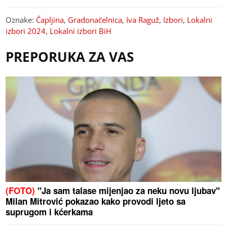
Oznake:
Čapljina
,
Gradonačelnica
,
Iva Raguž
,
Izbori
,
Lokalni
izbori 2024
,
Lokalni izbori BiH
PREPORUKA ZA VAS
(FOTO)
"Ja sam talase mijenjao za neku novu ljubav"
Milan Mitrović pokazao kako provodi ljeto sa
suprugom i kćerkama