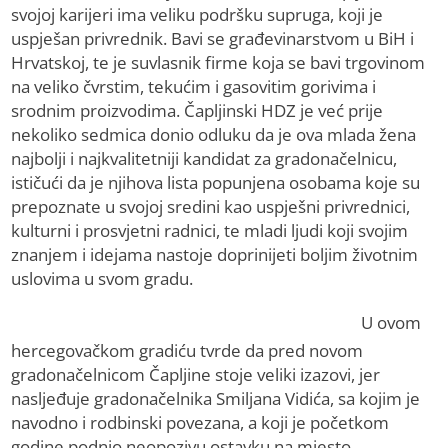
svojoj karijeri ima veliku podršku supruga, koji je
uspješan privrednik. Bavi se građevinarstvom u BiH i
Hrvatskoj, te je suvlasnik firme koja se bavi trgovinom
na veliko čvrstim, tekućim i gasovitim gorivima i
srodnim proizvodima. Čapljinski HDZ je već prije
nekoliko sedmica donio odluku da je ova mlada žena
najbolji i najkvalitetniji kandidat za gradonačelnicu,
ističući da je njihova lista popunjena osobama koje su
prepoznate u svojoj sredini kao uspješni privrednici,
kulturni i prosvjetni radnici, te mladi ljudi koji svojim
znanjem i idejama nastoje doprinijeti boljim životnim
uslovima u svom gradu.
U ovom
hercegovačkom gradiću tvrde da pred novom
gradonačelnicom Čapljine stoje veliki izazovi, jer
nasljeđuje gradonačelnika Smiljana Vidića, sa kojim je
navodno i rodbinski povezana, a koji je početkom
godine podnio neopozivu ostavku na mjesto