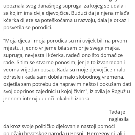
upoznala svog današnjeg supruga, za kojeg se udala i
sa kojim ima dvije djevojčice. Budući da je njena mlađa
kćerka dijete sa poteškoćama u razvoju, dala je otkaz i
posvetila se porodici.
“Moja djeca i moja porodica su mi uvijek bili na prvom
mjestu, i jedno vrijeme bila sam prije svega majka,
supruga, nevjesta i kćerka, radeći ono što domaćice
rade. S tim se stvarno ponosim, jer je to izvanredan i
veoma vrijedan posao. Kada su moje djevojčice malo
odrasle i kada sam dobila malo slobodnog vremena,
osjetila sam potrebu da napravim nešto i pokušam dati
svoj doprinos zajednici u kojoj živim”, izjavila je Raguž u
jednom intervjuu uoči lokalnih izbora.
Tada je
naglasila
da kroz svoje političko djelovanje nastoji pomoći
položaju hrvatskog naroda u Bosni i Hercegovini, ali i