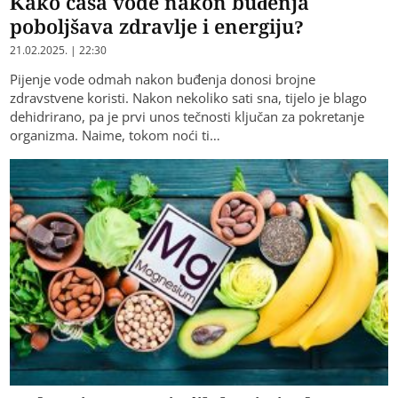
Kako čaša vode nakon buđenja
poboljšava zdravlje i energiju?
21.02.2025. | 22:30
Pijenje vode odmah nakon buđenja donosi brojne
zdravstvene koristi. Nakon nekoliko sati sna, tijelo je blago
dehidrirano, pa je prvi unos tečnosti ključan za pokretanje
organizma. Naime, tokom noći ti…