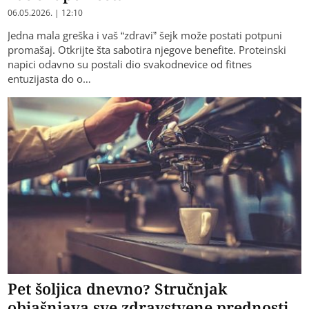
06.05.2026. | 12:10
Jedna mala greška i vaš “zdravi” šejk može postati potpuni
promašaj. Otkrijte šta sabotira njegove benefite. Proteinski
napici odavno su postali dio svakodnevice od fitnes
entuzijasta do o…
Pet šoljica dnevno? Stručnjak
objašnjava sve zdravstvene prednosti