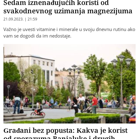
Sedam iznenađujućih koristi od
svakodnevnog uzimanja magnezijuma
21.09.2023. | 21:59
Važno je uvesti vitamine i minerale u svoju dnevnu rutinu ako
vam se dogodi da im nedostaje.
Građani bez popusta: Kakva je korist
od sporazuma Banjaluke i drugih