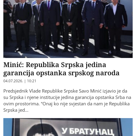
Minić: Republika Srpska jedina
garancija opstanka srpskog naroda
04.07.2026. | 10:21
Predsjednik Vlade Republike Srpske Savo Minić izjavio je da
su Srpska i njene institucije jedina garancija opstanka Srba na
ovim prostorima. “Onaj ko nije svjestan da nam je Republika
Srpska jed…