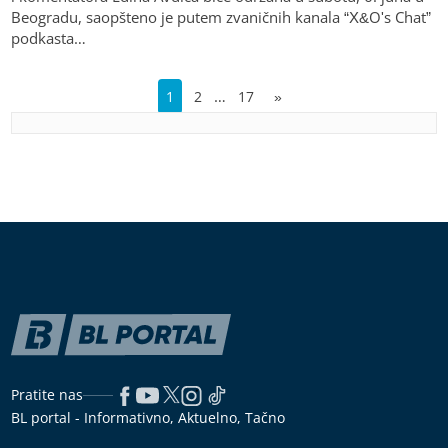
Beogradu, saopšteno je putem zvaničnih kanala “X&O's Chat”
podkasta…
…
1
2
17
»
Pratite nas
BL portal - Informativno, Aktuelno, Tačno