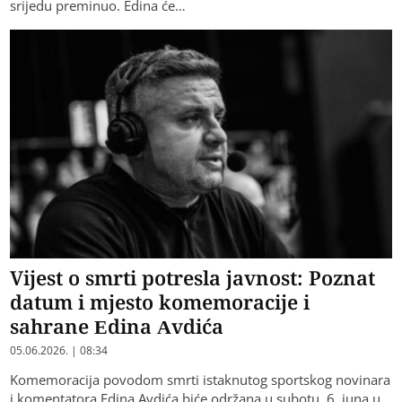
srijedu preminuo. Edina će…
Vijest o smrti potresla javnost: Poznat
datum i mjesto komemoracije i
sahrane Edina Avdića
05.06.2026. | 08:34
Komemoracija povodom smrti istaknutog sportskog novinara
i komentatora Edina Avdića biće održana u subotu, 6. juna u