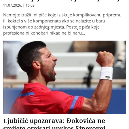
11.07.2026. | 16:03
Nemojte tražiti ni piće koje iziskuje komplikovanu pripremu
ili koktel s više komponenata ako se nalazite u baru
ispunjenom do zadnjeg mjesta. Postoje pića koje
profesionalni konobari nikad ne bi naru…
Ljubičić upozorava: Đokovića ne
smijete otpisati uprkos Sinerovoj