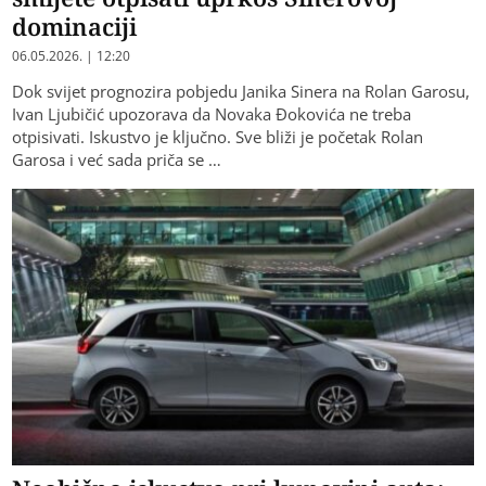
dominaciji
06.05.2026. | 12:20
Dok svijet prognozira pobjedu Janika Sinera na Rolan Garosu,
Ivan Ljubičić upozorava da Novaka Đokovića ne treba
otpisivati. Iskustvo je ključno. Sve bliži je početak Rolan
Garosa i već sada priča se …