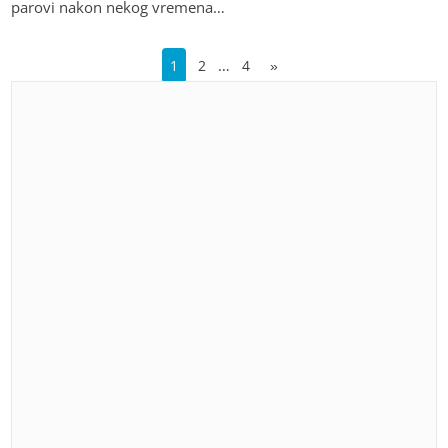
parovi nakon nekog vremena…
…
1
2
4
»