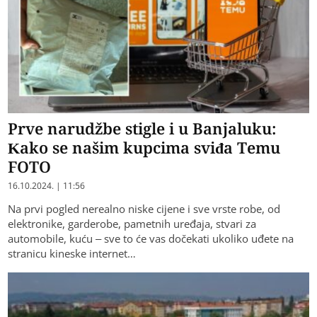
Prve narudžbe stigle i u Banjaluku:
Kako se našim kupcima sviđa Temu
FOTO
16.10.2024. | 11:56
Na prvi pogled nerealno niske cijene i sve vrste robe, od
elektronike, garderobe, pametnih uređaja, stvari za
automobile, kuću – sve to će vas dočekati ukoliko uđete na
stranicu kineske internet…