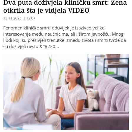
Dva puta doživjela kliničku smrt: Žena
otkrila šta je vidjela VIDEO
13.11.2025. | 12:07
Fenomen kliničke smrti oduvijek je izazivao veliko
interesovanje među naučnicima, ali i širom javnošću. Mnogi
ljudi koji su preživjeli trenutke između života i smrti tvrde da
su doživjeli nešto &#8220…