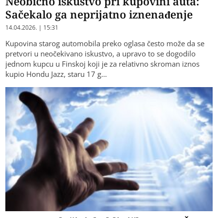
Neobično iskustvo pri kupovini auta:
Sačekalo ga neprijatno iznenađenje
14.04.2026. | 15:31
Kupovina starog automobila preko oglasa često može da se
pretvori u neočekivano iskustvo, a upravo to se dogodilo
jednom kupcu u Finskoj koji je za relativno skroman iznos
kupio Hondu Jazz, staru 17 g…