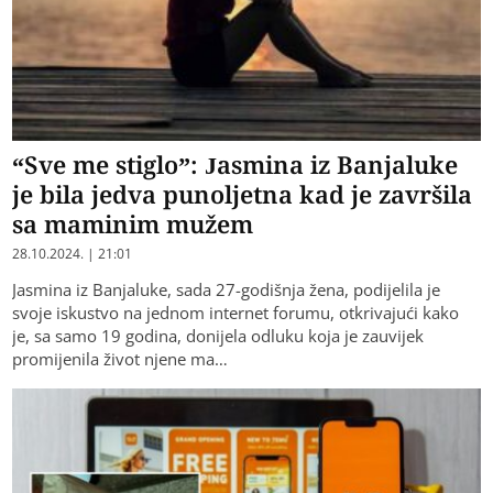
“Sve me stiglo”: Jasmina iz Banjaluke
je bila jedva punoljetna kad je završila
sa maminim mužem
28.10.2024. | 21:01
Jasmina iz Banjaluke, sada 27-godišnja žena, podijelila je
svoje iskustvo na jednom internet forumu, otkrivajući kako
je, sa samo 19 godina, donijela odluku koja je zauvijek
promijenila život njene ma…