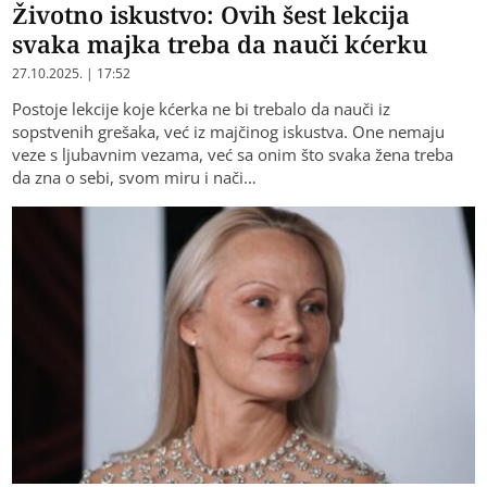
Životno iskustvo: Ovih šest lekcija
svaka majka treba da nauči kćerku
27.10.2025. | 17:52
Postoje lekcije koje kćerka ne bi trebalo da nauči iz
sopstvenih grešaka, već iz majčinog iskustva. One nemaju
veze s ljubavnim vezama, već sa onim što svaka žena treba
da zna o sebi, svom miru i nači…