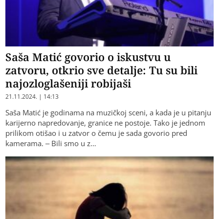
Saša Matić govorio o iskustvu u
zatvoru, otkrio sve detalje: Tu su bili
najozloglašeniji robijaši
21.11.2024. | 14:13
Saša Matić je godinama na muzičkoj sceni, a kada je u pitanju
karijerno napredovanje, granice ne postoje. Tako je jednom
prilikom otišao i u zatvor o čemu je sada govorio pred
kamerama. – Bili smo u z…