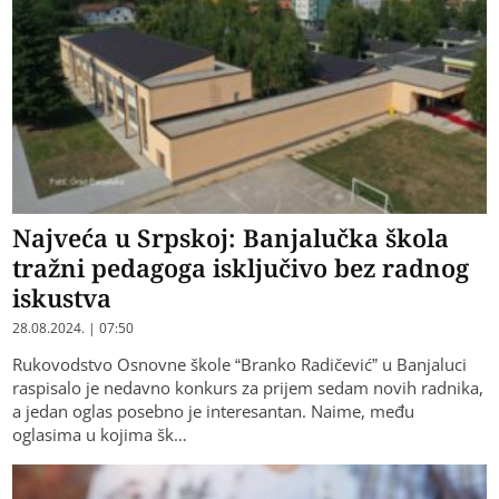
Najveća u Srpskoj: Banjalučka škola
tražni pedagoga isključivo bez radnog
iskustva
28.08.2024. | 07:50
Rukovodstvo Osnovne škole “Branko Radičević” u Banjaluci
raspisalo je nedavno konkurs za prijem sedam novih radnika,
a jedan oglas posebno je interesantan. Naime, među
oglasima u kojima šk…