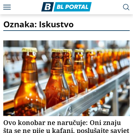
Oznaka: Iskustvo
Ovo konobar ne naručuje: Oni znaju
šta se ne pije u kafani, poslušajte savjet