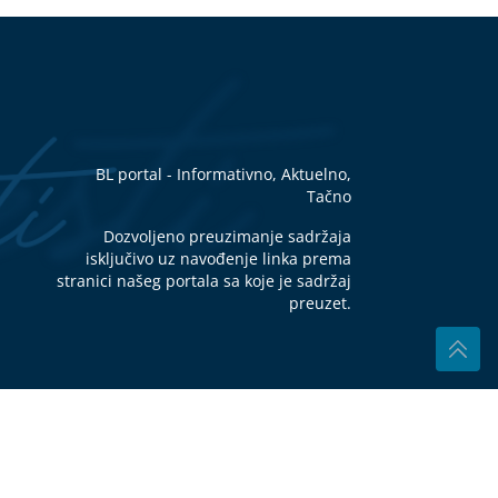
6.
:
ca?
j