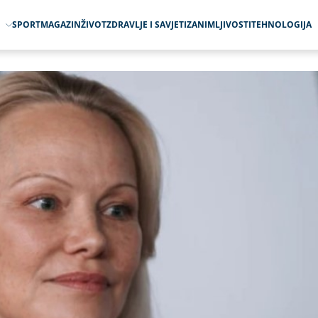
O
SPORT
MAGAZIN
ŽIVOT
ZDRAVLJE I SAVJETI
ZANIMLJIVOSTI
TEHNOLOGIJA