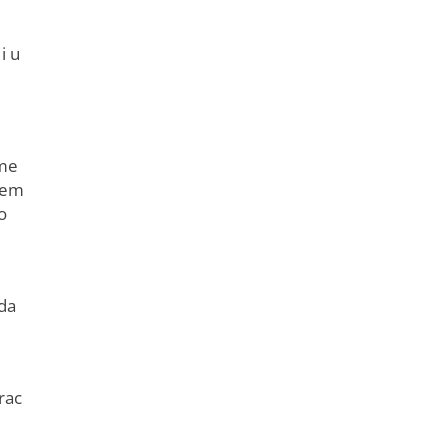
i u
ome
žem
o
ada
rac