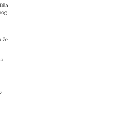
Bila
nog
duže
na
z