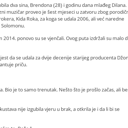
la dva sina, Brendona (28) i godinu dana mlađeg Dilana. 
erzni muzičar proveo je šest mjeseci u zatvoru zbog porodič
g rokera, Kida Roka, za koga se udala 2006, ali već naredne
u Solomonu.
om 2014. ponovo su se vjenčali. Ovog puta izdržali su malo 
est da se udala za dvije decenije starijeg producenta Džo
antuje priču.
Bio je to samo trenutak. Nešto što je prošlo začas, ali be
stava nije izgubila vjeru u brak, a otkrila je i da li bi se