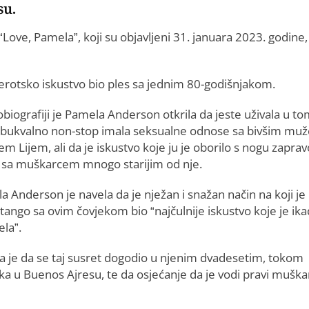
su.
e, Pamela”, koji su objavljeni 31. januara 2023. godine, 
 erotsko iskustvo bio ples sa jednim 80-godišnjakom.
biografiji je Pamela Anderson otkrila da jeste uživala u t
e bukvalno non-stop imala seksualne odnose sa bivšim mu
m Lijem, ali da je iskustvo koje ju je oborilo s nogu zaprav
 sa muškarcem mnogo starijim od nje.
 Anderson je navela da je nježan i snažan način na koji je
 tango sa ovim čovjekom bio “najčulnije iskustvo koje je ik
ela”.
a je da se taj susret dogodio u njenim dvadesetim, tokom
ka u Buenos Ajresu, te da osjećanje da je vodi pravi muška