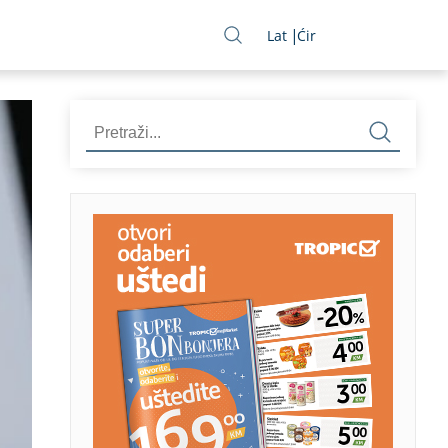
Lat
Ćir