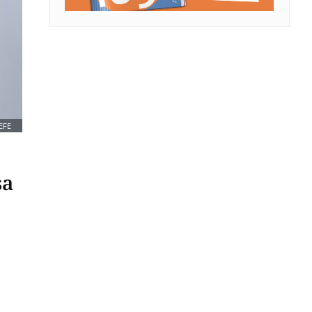
EFE
sa