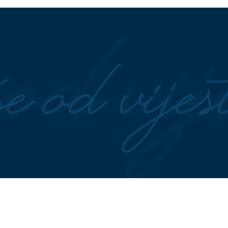
ni profil sa njegovim
svoju srodnu dušu u augustu 202
kod Bijeljine: Vozilo
Mozgalica koja je zbunila mnoge
rištu mljekare
Ko pobjeđuje u zatezanju konop
redaje: Meteorolog
Zašto je kretanje najbolji prijatel