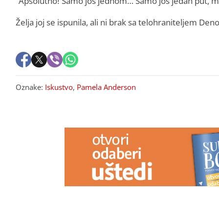
“Apsolutno! Samo još jednom… Samo još jedan put, mo
Želja joj se ispunila, ali ni brak sa telohraniteljem D
Oznake:
Iskustvo
,
Pamela Anderson
PREPORUKA ZA VAS
Zašto ljudi sve češće umotavaju
"VARA LJUDE
novac u foliju?
Poznati gluma