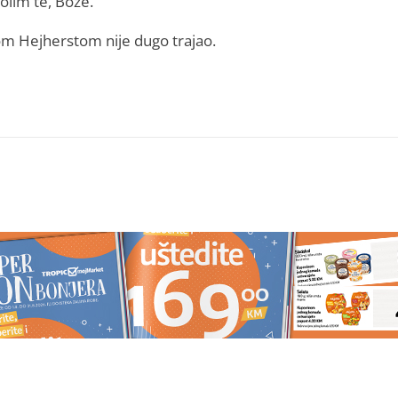
lim te, Bože.”
enom Hejherstom nije dugo trajao.
 I IZNUĐUJE NOVAC"
Ulaze u najvažniju ljubavnu prič
c na meti prevare,
godine: Ova 4 znaka pronalaze