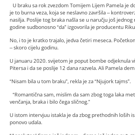
U braku sa rok zvezdom Tomijem Lijem Pamela je dobi
je to burna veza, koja se neslavno završila – kontrov
nasilja. Poslije tog braka našla se u naručju još jedno
godine sudbonosno “da” izgovorila je producentu Rik
No, i to je kratko trajalo, jedva četiri meseca. Početk
– skoro cijelu godinu.
U januaru 2020. svijetom je poput bombe odjeknula vij
Pitersa i da se poslije 12 dana razvela. Ali Pamela dem
“Nisam bila u tom braku”, rekla je za “Njujork tajms”.
“Romantična sam, mislim da sam zbog toga laka meta. 
venčanja, braka i bilo čega sličnog.”
U istom intervjuu istakla je da zbog prethodnih loših isku
ponovo udala.