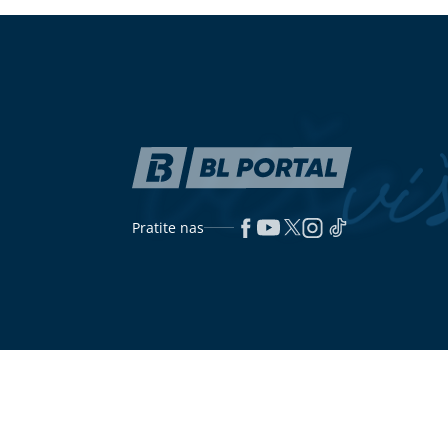
napravljen laž
imenom
SUTRA JE PETKA TRNOVA
Evo šta
(FOTO)
Sudar 
običaji nalažu da nikako ne radite
završilo u dvo
na veliki praznik
Analiza koja spašava život: Šta
Ljeto se ne p