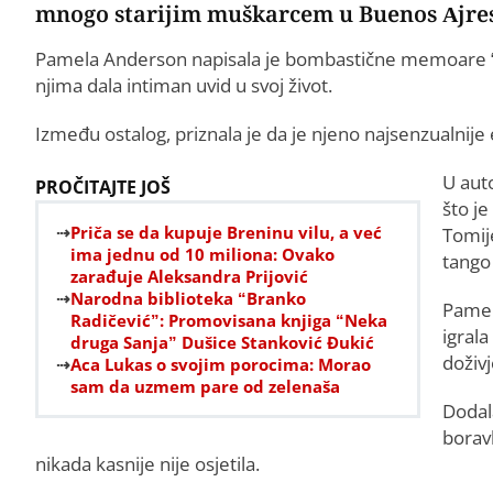
mnogo starijim muškarcem u Buenos Ajre
Pamela Anderson napisala je bombastične memoare “Lov
njima dala intiman uvid u svoj život.
Između ostalog, priznala je da je njeno najsenzualnije
U auto
PROČITAJTE JOŠ
što j
Priča se da kupuje Breninu vilu, a već
Tomije
ima jednu od 10 miliona: Ovako
tango
zarađuje Aleksandra Prijović
Narodna biblioteka “Branko
Pamela
Radičević”: Promovisana knjiga “Neka
igrala
druga Sanja” Dušice Stanković Đukić
doživj
Aca Lukas o svojim porocima: Morao
sam da uzmem pare od zelenaša
Dodal
borav
nikada kasnije nije osjetila.