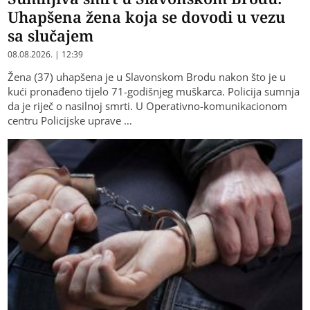
Uhapšena žena koja se dovodi u vezu
sa slučajem
08.08.2026. | 12:39
Žena (37) uhapšena je u Slavonskom Brodu nakon što je u
kući pronađeno tijelo 71-godišnjeg muškarca. Policija sumnja
da je riječ o nasilnoj smrti. U Operativno-komunikacionom
centru Policijske uprave …