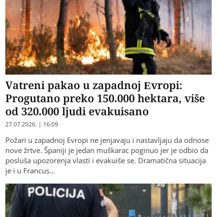
Vatreni pakao u zapadnoj Evropi:
Progutano preko 150.000 hektara, više
od 320.000 ljudi evakuisano
27.07.2026. | 16:09
Požari u zapadnoj Evropi ne jenjavaju i nastavljaju da odnose
nove žrtve. Španiji je jedan muškarac poginuo jer je odbio da
posluša upozorenja vlasti i evakuiše se. Dramatična situacija
je i u Francus…