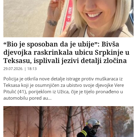
“Bio je sposoban da je ubije”: Bivša
djevojka raskrinkala ubicu Srpkinje u
Teksasu, isplivali jezivi detalji zločina
29.07.2026. | 18:13
Policija je otkrila nove detalje istrage protiv muškaraca iz
Teksasa koji je osumnjičen za ubistvo svoje djevojke Vere
Pitulić (41), porijeklom iz Užica, čije je tijelo pronađeno u
automobilu pored au…