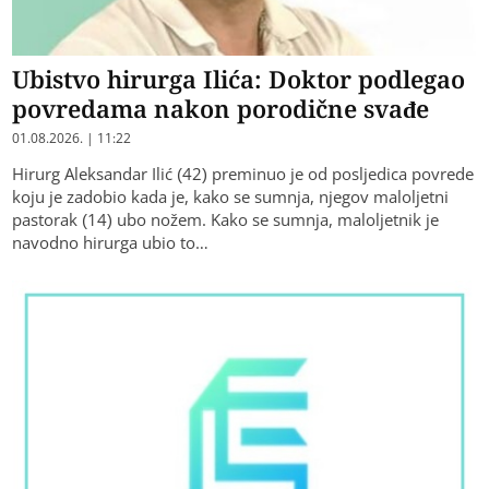
Ubistvo hirurga Ilića: Doktor podlegao
povredama nakon porodične svađe
01.08.2026. | 11:22
Hirurg Aleksandar Ilić (42) preminuo je od posljedica povrede
koju je zadobio kada je, kako se sumnja, njegov maloljetni
pastorak (14) ubo nožem. Kako se sumnja, maloljetnik je
navodno hirurga ubio to…