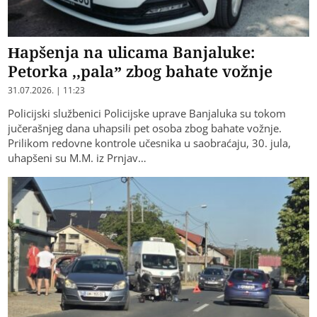
Hapšenja na ulicama Banjaluke:
Petorka ,,pala” zbog bahate vožnje
31.07.2026. | 11:23
Policijski službenici Policijske uprave Banjaluka su tokom
jučerašnjeg dana uhapsili pet osoba zbog bahate vožnje.
Prilikom redovne kontrole učesnika u saobraćaju, 30. jula,
uhapšeni su M.M. iz Prnjav…