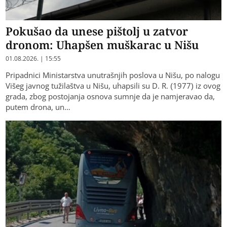
Pokušao da unese pištolj u zatvor
dronom: Uhapšen muškarac u Nišu
01.08.2026. | 15:55
Pripadnici Ministarstva unutrašnjih poslova u Nišu, po nalogu
Višeg javnog tužilaštva u Nišu, uhapsili su D. R. (1977) iz ovog
grada, zbog postojanja osnova sumnje da je namjeravao da,
putem drona, un…