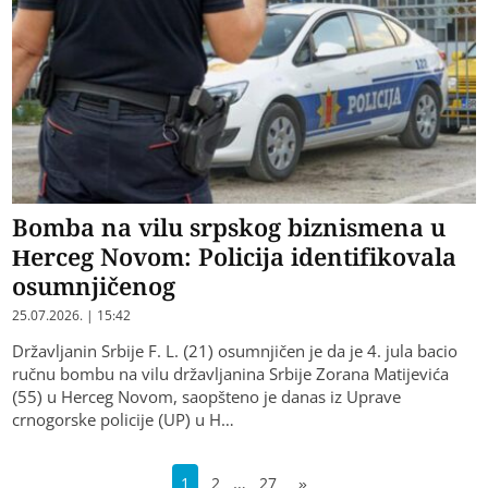
Bomba na vilu srpskog biznismena u
Herceg Novom: Policija identifikovala
osumnjičenog
25.07.2026. | 15:42
Državljanin Srbije F. L. (21) osumnjičen je da je 4. jula bacio
ručnu bombu na vilu državljanina Srbije Zorana Matijevića
(55) u Herceg Novom, saopšteno je danas iz Uprave
crnogorske policije (UP) u H…
…
1
2
27
»