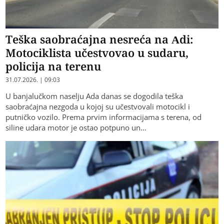
Teška saobraćajna nesreća na Adi:
Motociklista učestvovao u sudaru,
policija na terenu
31.07.2026. | 09:03
​U banjalučkom naselju Ada danas se dogodila teška
saobraćajna nezgoda u kojoj su učestvovali motocikl i
putničko vozilo. Prema prvim informacijama s terena, od
siline udara motor je ostao potpuno un…