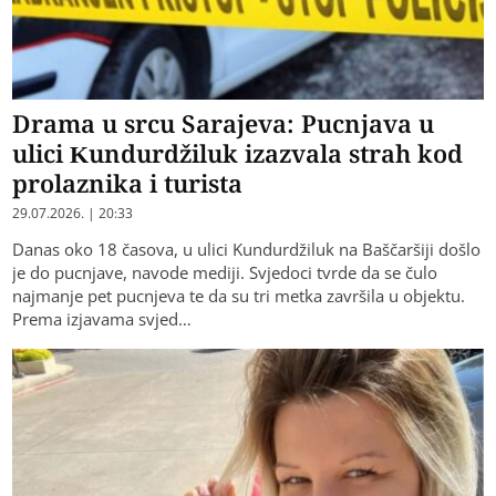
Drama u srcu Sarajeva: Pucnjava u
ulici Kundurdžiluk izazvala strah kod
prolaznika i turista
29.07.2026. | 20:33
Danas oko 18 časova, u ulici Kundurdžiluk na Baščaršiji došlo
je do pucnjave, navode mediji. Svjedoci tvrde da se čulo
najmanje pet pucnjeva te da su tri metka završila u objektu.
Prema izjavama svjed…