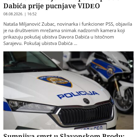
Dabića prije pucnjave VIDEO
08.08.2026. | 16:52
Nataša Miljanović Zubac, novinarka i funkcioner PSS, objavila
je na društvenim mrežama snimak nadzornih kamera koji
prikazuju pokušaj ubistva Davora Dabića u Istočnom
Sarajevu. Pokušaj ubistva Dabića …
Sumnjiva smrt u Slavonskom Brodu: