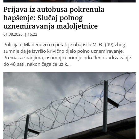
Prijava iz autobusa pokrenula
hapšenje: Slučaj polnog
uznemiravanja maloljetnice
01.08.2026. | 16:22
Policija u Mladenovcu u petak je uhapsila M. Đ. (49) zbog
sumnje da je izvršio krivično djelo polno uznemiravanje.
Prema saznanjima, osumnjičenom je određeno zadržavanje
do 48 sati, nakon čega će uz k…