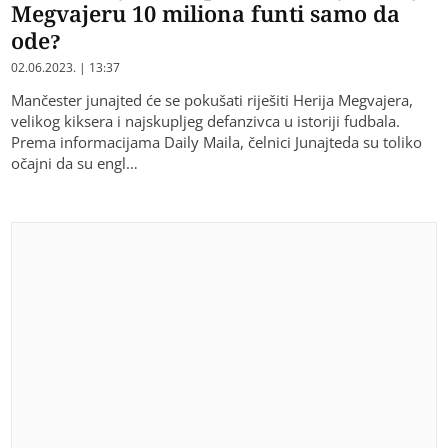
Megvajeru 10 miliona funti samo da
ode?
02.06.2023. | 13:37
Mančester junajted će se pokušati riješiti Herija Megvajera,
velikog kiksera i najskupljeg defanzivca u istoriji fudbala.
Prema informacijama Daily Maila, čelnici Junajteda su toliko
očajni da su engl…