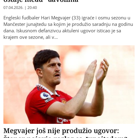
07.04.2026. | 20:40
Engleski fudbaler Hari Megvajer (33) igraće i osmu sezonu u
Mančester junajtedu sa kojim je produžio saradnju na godinu
dana. Iskusnom defanzivcu aktuleni ugovor isticao je sa
krajem ove sezone, ali v…
Megvajer još nije produžio ugovor: