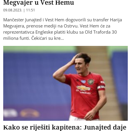
Megvajer u Vest Hemu
09.08.2023. | 11:51
Mančester Junajted i Vest Hem dogovorili su transfer Harija
Megvajera, prenose mediji na Ostrvu. Vest Hem će za
reprezentativca Engleske platiti klubu sa Old Traforda 30
miliona funti. Čekićari su kre…
Kako se riješiti kapitena: Junajted daje