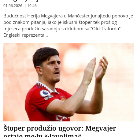
01.06.2026. | 10:46
Budućnost Herija Megvajera u Mančester junajtedu ponovo je
pod znakom pitanja, iako je iskusni štoper tek prošlog
mjeseca produžio saradnju sa klubom sa “Old Traforda”.
Engleski reprezenta…
Štoper produžio ugovor: Megvajer
ostaje među “đavolima”