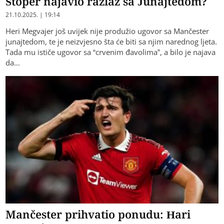
Štoper najavio razlaz sa Junajtedom?
21.10.2025. | 19:14
Heri Megvajer još uvijek nije produžio ugovor sa Mančester
junajtedom, te je neizvjesno šta će biti sa njim narednog ljeta.
Tada mu ističe ugovor sa “crvenim đavolima”, a bilo je najava
da…
Mančester prihvatio ponudu: Hari