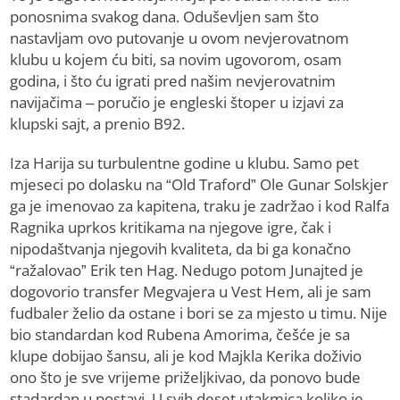
ponosnima svakog dana. Oduševljen sam što
nastavljam ovo putovanje u ovom nevjerovatnom
klubu u kojem ću biti, sa novim ugovorom, osam
godina, i što ću igrati pred našim nevjerovatnim
navijačima – poručio je engleski štoper u izjavi za
klupski sajt, a prenio B92.
Iza Harija su turbulentne godine u klubu. Samo pet
mjeseci po dolasku na “Old Traford” Ole Gunar Solskjer
ga je imenovao za kapitena, traku je zadržao i kod Ralfa
Ragnika uprkos kritikama na njegove igre, čak i
nipodaštvanja njegovih kvaliteta, da bi ga konačno
“ražalovao” Erik ten Hag. Nedugo potom Junajted je
dogovorio transfer Megvajera u Vest Hem, ali je sam
fudbaler želio da ostane i bori se za mjesto u timu. Nije
bio standardan kod Rubena Amorima, češće je sa
klupe dobijao šansu, ali je kod Majkla Kerika doživio
ono što je sve vrijeme priželjkivao, da ponovo bude
stadardan u postavi. U svih deset utakmica koliko je