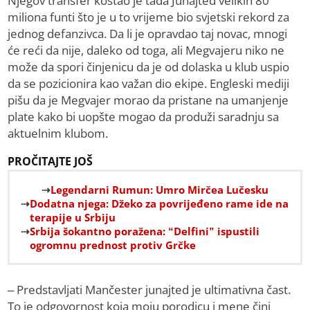
Njegov transfer koštao je tada Junajted velikih 80
miliona funti što je u to vrijeme bio svjetski rekord za
jednog defanzivca. Da li je opravdao taj novac, mnogi
će reći da nije, daleko od toga, ali Megvajeru niko ne
može da spori činjenicu da je od dolaska u klub uspio
da se pozicionira kao važan dio ekipe. Engleski mediji
pišu da je Megvajer morao da pristane na umanjenje
plate kako bi uopšte mogao da produži saradnju sa
aktuelnim klubom.
PROČITAJTE JOŠ
Legendarni Rumun: Umro Mirčea Lučesku
Dodatna njega: Džeko za povrijeđeno rame ide na
terapije u Srbiju
Srbija šokantno poražena: “Delfini” ispustili
ogromnu prednost protiv Grčke
– Predstavljati Mančester junajted je ultimativna čast.
To je odgovornost koja moju porodicu i mene čini