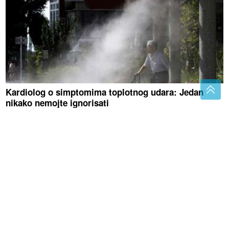
Kardiolog o simptomima toplotnog udara: Jedan
nikako nemojte ignorisati
Mučite muku sa smradom: Evo kako
da se riješite neprijatnog mirisa iz
sudopere
Posijte ovo u avgustu i berite svježe
povrće cijele jeseni