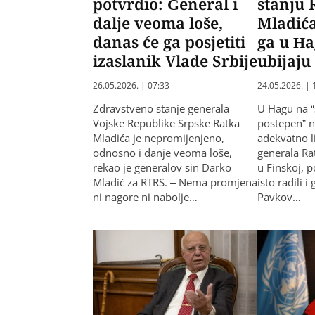
potvrdio: General i
stanju 
dalje veoma loše,
Mladića
danas će ga posjetiti
ga u H
izaslanik Vlade Srbije
ubijaju
26.05.2026. | 07:33
24.05.2026. | 
Zdravstveno stanje generala
U Hagu na “s
Vojske Republike Srpske Ratka
postepen” n
Mladića je nepromijenjeno,
adekvatno li
odnosno i danje veoma loše,
generala Ra
rekao je generalov sin Darko
u Finskoj, 
Mladić za RTRS. – Nema promjena
isto radili 
ni nagore ni nabolje…
Pavkov…