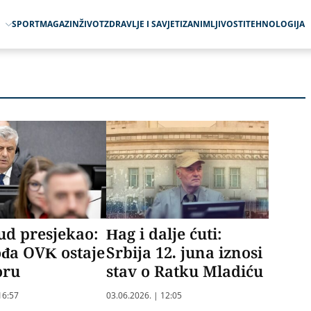
O
SPORT
MAGAZIN
ŽIVOT
ZDRAVLJE I SAVJETI
ZANIMLJIVOSTI
TEHNOLOGIJA
ud presjekao:
Hag i dalje ćuti:
ođa OVK ostaje
Srbija 12. juna iznosi
oru
stav o Ratku Mladiću
16:57
03.06.2026. | 12:05