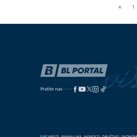
«
1
Pratite nas
SVE VIJESTI
BANJALUKA
NOVOSTI
DRUŠTVO
EKONOM