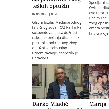
Specijalni 
teških optužbi
OVK-a odluč
ove terorist
09.06.2026. | 07:47
Hašim Tači 
Glavni tužilac Međunarodnog
zbog opasno
krivičnog suda (ICC) Karim Kan
ometa postu
suspendovan je sa dužnosti
krivična dj
nakon okončanja disciplinskog
postupka pokrenutog zbog
optužbi za seksualno
uznemiravanje, saopštilo je
upravno ti…
Darko Mladić
Marija 