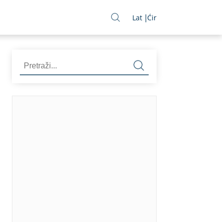
Lat
Ćir