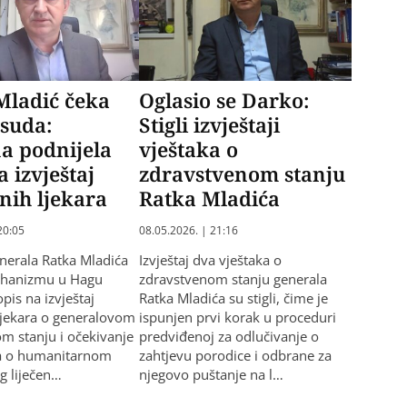
Mladić čeka
Oglasio se Darko:
 suda:
Stigli izvještaji
a podnijela
vještaka o
a izvještaj
zdravstvenom stanju
nih ljekara
Ratka Mladića
20:05
08.05.2026. | 21:16
nerala Ratka Mladića
Izvještaj dva vještaka o
ehanizmu u Hagu
zdravstvenom stanju generala
pis na izvještaj
Ratka Mladića su stigli, čime je
ljekara o generalovom
ispunjen prvi korak u proceduri
m stanju i očekivanje
predviđenoj za odlučivanje o
ka o humanitarnom
zahtjevu porodice i odbrane za
g liječen…
njegovo puštanje na l…