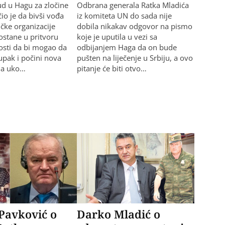
sud u Hagu za zločine
Odbrana generala Ratka Mladića
io je da bivši vođa
iz komiteta UN do sada nije
ičke organizacije
dobila nikakav odgovor na pismo
ostane u pritvoru
koje je uputila u vezi sa
sti da bi mogao da
odbijanjem Haga da on bude
pak i počini nova
pušten na liječenje u Srbiju, a ovo
ela uko…
pitanje će biti otvo…
Pavković o
Darko Mladić o