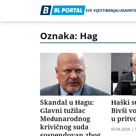
SVE VIJESTI
BANJALUKA
INF
Oznaka: Hag
Skandal u Hagu:
Haški s
Glavni tužilac
Bivši v
Međunarodnog
u pritv
krivičnog suda
03.06.2026. | 
suspendovan zbog