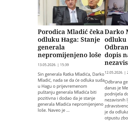
Porodica Mladić čeka
Darko 
odluku Haga: Stanje
odluku
generala
Odbran
nepromijenjeno loše
dopis n
nezavis
13.05.2026. | 15:39
12.05.2026. | 
Sin generala Ratka Mladića, Darko
Mladić, nada se da će odluka suda
Odbrana ge
u Hagu o prijevremenom
danas je M
puštanju generala Mladića biti
podnijela do
pozitivna i dodao da je stanje
nezavisnih 
generala Mladića nepromijenjeno
zdravstveno
loše. Naveo je …
je da odlu
otpustu zbo