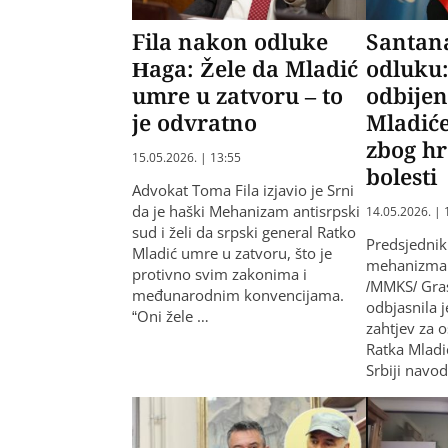
Fila nakon odluke
Santana
Haga: Žele da Mladić
odluku:
umre u zatvoru – to
odbijen
je odvratno
Mladiće
zbog hr
15.05.2026. | 13:55
bolesti
Advokat Toma Fila izjavio je Srni
da je haški Mehanizam antisrpski
14.05.2026. | 
sud i želi da srpski general Ratko
Predsjedni
Mladić umre u zatvoru, što je
mehanizma 
protivno svim zakonima i
/MMKS/ Gras
međunarodnim konvencijama.
odbjasnila 
“Oni žele …
zahtjev za 
Ratka Mladić
Srbiji navo