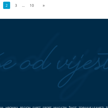
2
3
…
10
»
IJA
HRONIKA
REGION
SVIJET
SPORT
MAGAZIN
ŽIVOT
ZDRAVLJE I SAVJETI
T