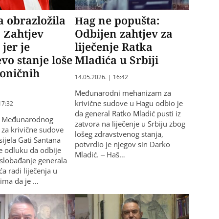
 obrazložila
Hag ne popušta:
 Zahtjev
Odbijen zahtjev za
 jer je
liječenje Ratka
vo stanje loše
Mladića u Srbiji
oničnih
14.05.2026. | 16:42
Međunarodni mehanizam za
krivične sudove u Hagu odbio je
17:32
da general Ratko Mladić pusti iz
k Međunarodnog
zatvora na liječenje u Srbiju zbog
za krivične sudove
lošeg zdravstvenog stanja,
ijela Gati Santana
potvrdio je njegov sin Darko
je odluku da odbije
Mladić. – Haš…
oslobađanje generala
a radi liječenja u
dima da je …