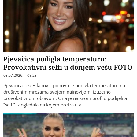
Pjevačica podigla temperaturu:
Provokativni selfi u donjem vešu FOTO
03.07.2026. | 08:23
Pjevačica Tea Bilanović ponovo je podigla temperaturu na
društvenim mrežama svojom najnovijom, izuzetno
provokativnom objavom. Ona je na svom profilu podijelila
“selfi” iz ogledala na kojem pozira u a…