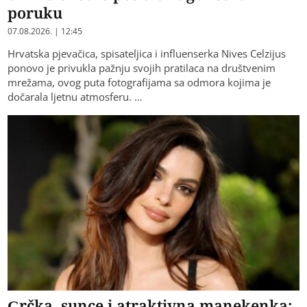
poruku
07.08.2026. | 12:45
Hrvatska pjevačica, spisateljica i influenserka Nives Celzijus
ponovo je privukla pažnju svojih pratilaca na društvenim
mrežama, ovog puta fotografijama sa odmora kojima je
dočarala ljetnu atmosferu. …
Grčka, sunce i atraktivna manekenka: