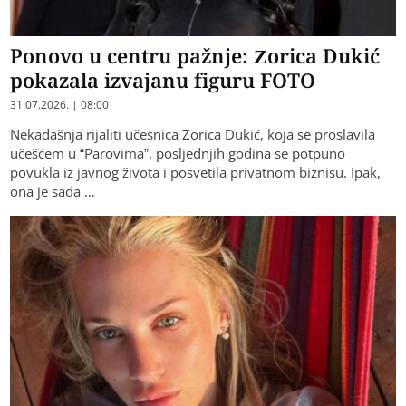
Ponovo u centru pažnje: Zorica Dukić
pokazala izvajanu figuru FOTO
31.07.2026. | 08:00
Nekadašnja rijaliti učesnica Zorica Dukić, koja se proslavila
učešćem u “Parovima”, posljednjih godina se potpuno
povukla iz javnog života i posvetila privatnom biznisu. Ipak,
ona je sada …