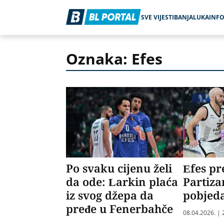
SVE VIJESTI
BANJALUKA
INF
Oznaka: Efes
Po svaku cijenu želi
Efes p
da ode: Larkin plaća
Partiza
iz svog džepa da
pobjed
pređe u Fenerbahče
08.04.2026. | 