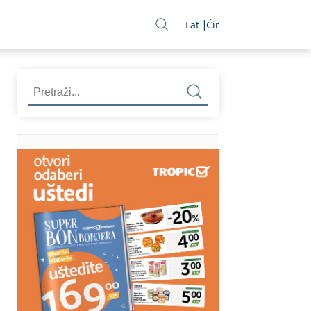
Lat
Ćir