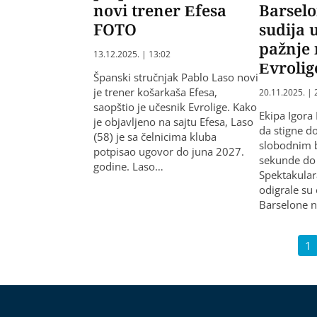
novi trener Efesa
Barselo
FOTO
sudija 
pažnje
13.12.2025. | 13:02
Evrolig
Španski stručnjak Pablo Laso novi
je trener košarkaša Efesa,
20.11.2025. | 
saopštio je učesnik Evrolige. Kako
Ekipa Igora
je objavljeno na sajtu Efesa, Laso
da stigne 
(58) je sa čelnicima kluba
slobodnim 
potpisao ugovor do juna 2027.
sekunde do 
godine. Laso…
Spektakular
odigrale su
Barselone n
1