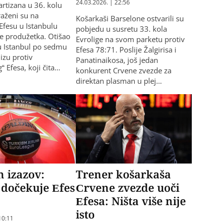
24.03.2026. | 22:56
artizana u 36. kolu
raženi su na
Košarkaši Barselone ostvarili su
Efesu u Istanbulu
pobjedu u susretu 33. kola
je produžetka. Otišao
Evrolige na svom parketu protiv
 u Istanbul po sedmu
Efesa 78:71. Poslije Žalgirisa i
izu protiv
Panatinaikosa, još jedan
 Efesa, koji čita…
konkurent Crvene zvezde za
direktan plasman u plej…
n izazov:
Trener košarkaša
dočekuje Efes
Crvene zvezde uoči
Efesa: Ništa više nije
isto
10:11