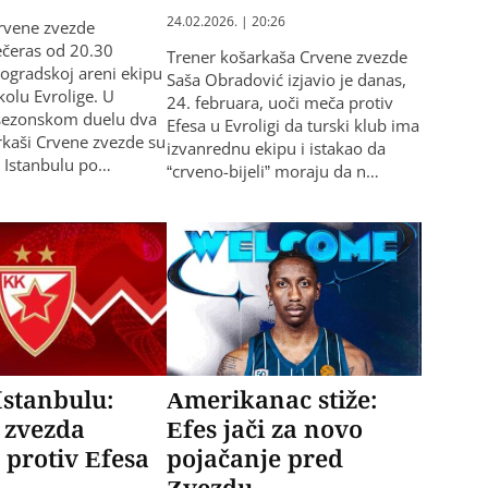
24.02.2026. | 20:26
rvene zvezde
ečeras od 20.30
Trener košarkaša Crvene zvezde
ogradskoj areni ekipu
Saša Obradović izjavio je danas,
kolu Evrolige. U
24. februara, uoči meča protiv
ezonskom duelu dva
Efesa u Evroligi da turski klub ima
rkaši Crvene zvezde su
izvanrednu ekipu i istakao da
u Istanbulu po…
“crveno-bijeli” moraju da n…
Istanbulu:
Amerikanac stiže:
 zvezda
Efes jači za novo
 protiv Efesa
pojačanje pred
Zvezdu