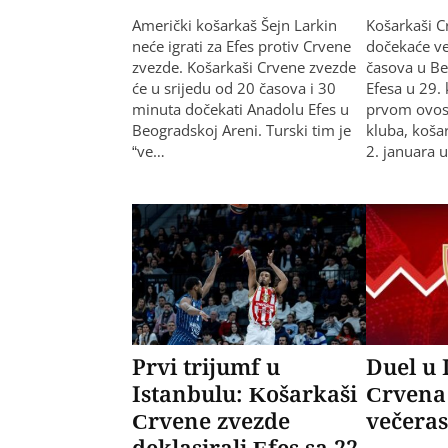
Američki košarkaš Šejn Larkin
Košarkaši C
neće igrati za Efes protiv Crvene
dočekaće v
zvezde. Košarkaši Crvene zvezde
časova u Be
će u srijedu od 20 časova i 30
Efesa u 29. 
minuta dočekati Anadolu Efes u
prvom ovos
Beogradskoj Areni. Turski tim je
kluba, koša
“ve…
2. januara 
Prvi trijumf u
Duel u 
Istanbulu: Košarkaši
Crvena
Crvene zvezde
večeras
deklasirali Efes sa 22