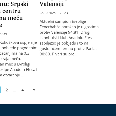
nu: Srpski
Valensiji
u centru
28.10.2025. | 23:23
 na meču
Aktuelni šampion Evrolige
e
Fenerbahče poražen je u gostima
protiv Valensije 94:81. Drugi
20:59
istanbulski klub Anadolu Efes
 Kokoškova uspjela je
zabilježio je pobjedu i to na
do pobjede pogođenim
gostujućem terenu protiv Pariza
bacanjima na 0,3
90:80. Pivari su pre…
kraja meča.
an meč u Evroligi
 ekipe Anadolu Efesa i
a otvaranju …
2
…
4
»