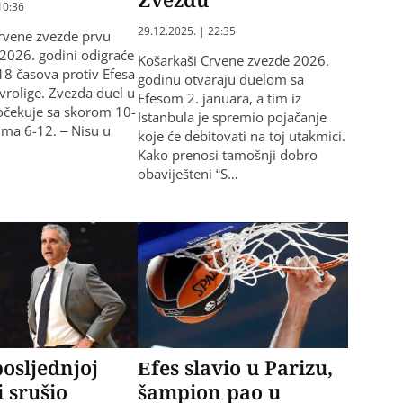
10:36
29.12.2025. | 22:35
rvene zvezde prvu
2026. godini odigraće
Košarkaši Crvene zvezde 2026.
18 časova protiv Efesa
godinu otvaraju duelom sa
Evrolige. Zvezda duel u
Efesom 2. januara, a tim iz
očekuje sa skorom 10-
Istanbula je spremio pojačanje
 ima 6-12. – Nisu u
koje će debitovati na toj utakmici.
Kako prenosi tamošnji dobro
obaviješteni “S…
posljednjoj
Efes slavio u Parizu,
 srušio
šampion pao u