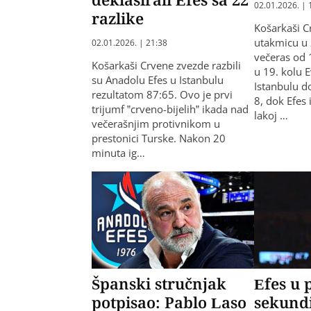
02.01.2026. | 
razlike
Košarkaši C
utakmicu u 
02.01.2026. | 21:38
večeras od 
Košarkaši Crvene zvezde razbili
u 19. kolu 
su Anadolu Efes u Istanbulu
Istanbulu d
rezultatom 87:65. Ovo je prvi
8, dok Efes
trijumf ”crveno-bijelih” ikada nad
lakoj …
večerašnjim protivnikom u
prestonici Turske. Nakon 20
minuta ig…
Španski stručnjak
Efes u 
potpisao: Pablo Laso
sekundi