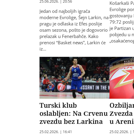
25.06.2026. | 20:56
Košarkaši P
Evrolige po
Jedan od najboljih igrača
gostovanju 
moderne Evrolige, Šejn Larkin, na
79:72 posli
pragu je odlaska iz Efes poslije
je Partizan
osam sezona, pošto je dogovorio
pobjedu u n
prelazak u Fenerbahče. Kako
„osakaćenog“
prenosi “Basket news”, Larkin će
iz…
Turski klub
Ozbilja
oslabljen: Na Crvenu
Zvezda 
zvezdu bez Larkina
u Areni
25.02.2026. | 16:41
25.02.2026. | 