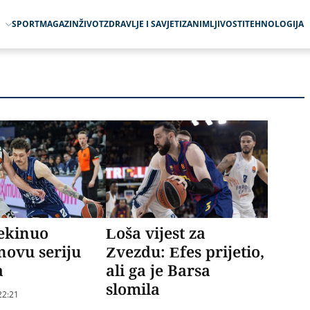
O
SPORT
MAGAZIN
ŽIVOT
ZDRAVLJE I SAVJETI
ZANIMLJIVOSTI
TEHNOLOGIJA
rekinuo
Loša vijest za
novu seriju
Zvezdu: Efes prijetio,
a
ali ga je Barsa
slomila
22:21