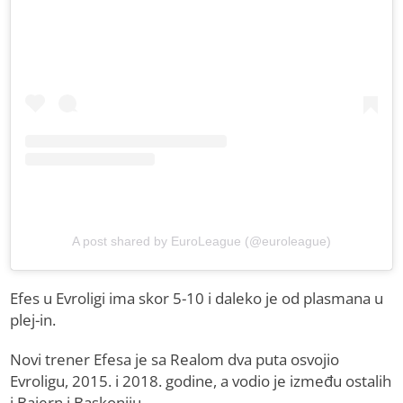
A post shared by EuroLeague (@euroleague)
Efes u Evroligi ima skor 5-10 i daleko je od plasmana u
plej-in.
Novi trener Efesa je sa Realom dva puta osvojio
Evroligu, 2015. i 2018. godine, a vodio je između ostalih
i Bajern i Baskoniju.