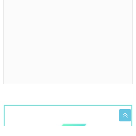
84 MILIONA KM DUGA, A NAPLATA POD ZNAKOM
PITANJA
Objavljena crna lista poreskih dužnika u
Srpskoj
Greška koju mnogi prave s vitaminom
D: Nije važno vrijeme, već obrok
Mršavljenje tokom spavanja: Ova pića
mogu pomoći da lakše izgubite
kilograme