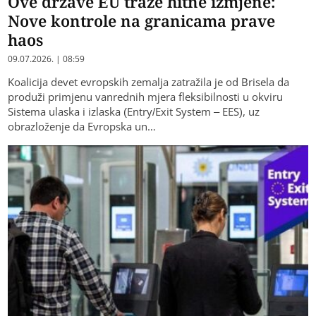
Ove države EU traže hitne izmjene:
Nove kontrole na granicama prave
haos
09.07.2026. | 08:59
Koalicija devet evropskih zemalja zatražila je od Brisela da
produži primjenu vanrednih mjera fleksibilnosti u okviru
Sistema ulaska i izlaska (Entry/Exit System – EES), uz
obrazloženje da Evropska un…