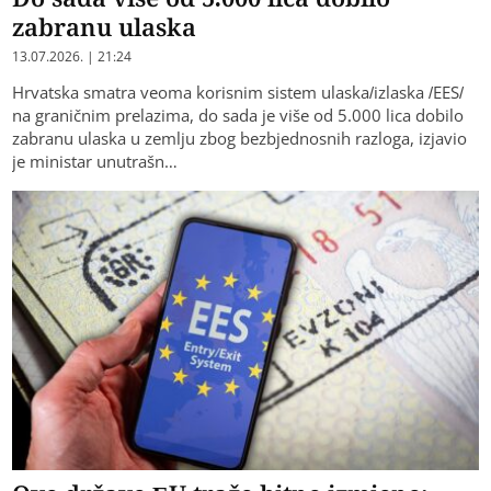
zabranu ulaska
13.07.2026. | 21:24
Hrvatska smatra veoma korisnim sistem ulaska/izlaska /EES/
na graničnim prelazima, do sada je više od 5.000 lica dobilo
zabranu ulaska u zemlju zbog bezbjednosnih razloga, izjavio
je ministar unutrašn…