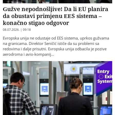
Gužve nepodnošljive! Da li EU planira
da obustavi primjenu EES sistema –
konačno stigao odgovor
08.07.2026. | 09:18
Evropska unija ne odustaje od EES sistema, uprkos gužvama
na granicama. Direktor Seničić ističe da su problemi sa
redovima i dalje prisutni. Evropska unija odbacila je pozive
aerodroma i avio-kompanij…