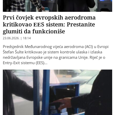
Prvi čovjek evropskih aerodroma
kritikovao EES sistem: Prestanite
glumiti da funkcioniše
23.06.2026. | 18:14
Predsjednik Međunarodnog vijeća aerodroma (ACI) u Evropi
Štefan Šulte kritikovao je sistem kontrole ulaska i izlaska
nedržavljana Evropske unije na granicama Unije. Riječ je o
Entry-Exit sistemu (EES)…