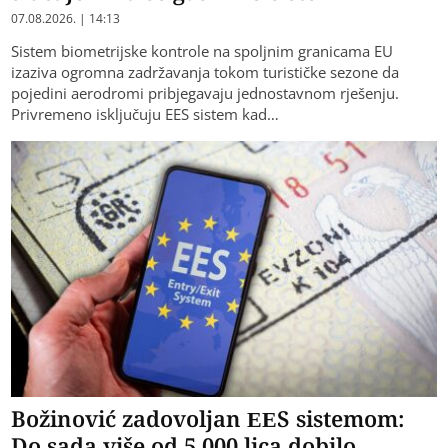
07.08.2026. | 14:13
Sistem biometrijske kontrole na spoljnim granicama EU
izaziva ogromna zadržavanja tokom turističke sezone da
pojedini aerodromi pribjegavaju jednostavnom rješenju.
Privremeno isključuju EES sistem kad…
Božinović zadovoljan EES sistemom:
Do sada više od 5.000 lica dobilo