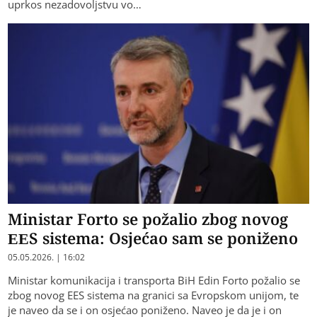
uprkos nezadovoljstvu vo…
Ministar Forto se požalio zbog novog
EES sistema: Osjećao sam se poniženo
05.05.2026. | 16:02
Ministar komunikacija i transporta BiH Edin Forto požalio se
zbog novog EES sistema na granici sa Evropskom unijom, te
je naveo da se i on osjećao poniženo. Naveo je da je i on