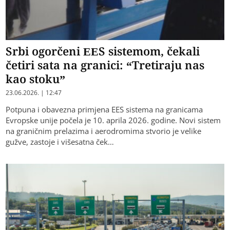
Srbi ogorčeni EES sistemom, čekali
četiri sata na granici: “Tretiraju nas
kao stoku”
23.06.2026. | 12:47
Potpuna i obavezna primjena EES sistema na granicama
Evropske unije počela je 10. aprila 2026. godine. Novi sistem
na graničnim prelazima i aerodromima stvorio je velike
gužve, zastoje i višesatna ček…