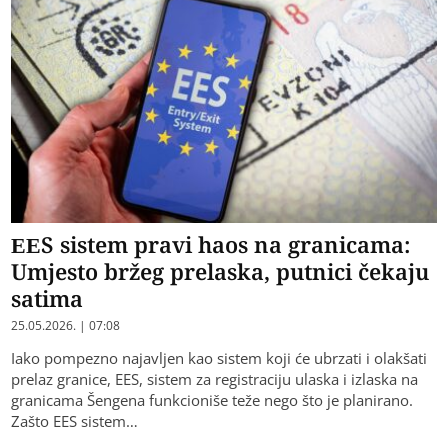
EES sistem pravi haos na granicama:
Umjesto bržeg prelaska, putnici čekaju
satima
25.05.2026. | 07:08
Iako pompezno najavljen kao sistem koji će ubrzati i olakšati
prelaz granice, EES, sistem za registraciju ulaska i izlaska na
granicama Šengena funkcioniše teže nego što je planirano.
Zašto EES sistem…