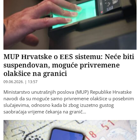
MUP Hrvatske o EES sistemu: Neće biti
suspendovan, moguće privremene
olakšice na granici
09.06.2026. | 13:57
Ministarstvo unutrašnjih poslova (MUP) Republike Hrvatske
navodi da su moguće samo privremene olakšice u posebnim
slučajevima, odnosno kada bi zbog izuzetno gustog
saobraćaja vrijeme čekanja na granič…