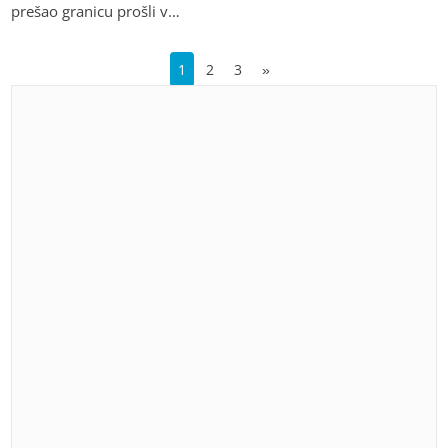
prešao granicu prošli v…
1
2
3
»