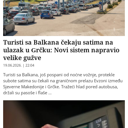
Turisti sa Balkana čekaju satima na
ulazak u Grčku: Novi sistem napravio
velike gužve
19.06.2026. | 22:04
Turisti sa Balkana, još pospani od noćne vožnje, protekle
subote satima su čekali na graničnom prelazu Evzoni između
Sjeverne Makedonije i Grčke. Tražeći hlad pored autobusa,
držali su pasoše i flaše …