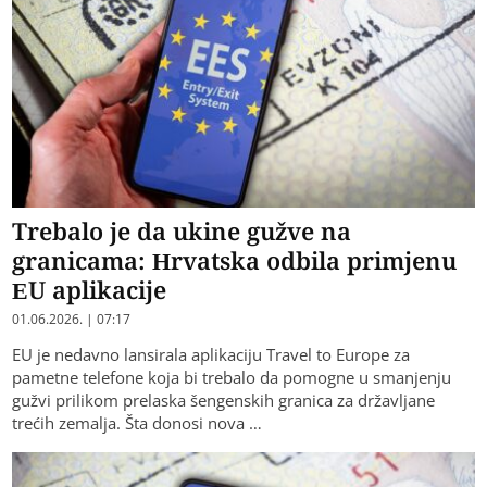
Trebalo je da ukine gužve na
granicama: Hrvatska odbila primjenu
EU aplikacije
01.06.2026. | 07:17
EU je nedavno lansirala aplikaciju Travel to Europe za
pametne telefone koja bi trebalo da pomogne u smanjenju
gužvi prilikom prelaska šengenskih granica za državljane
trećih zemalja. Šta donosi nova …