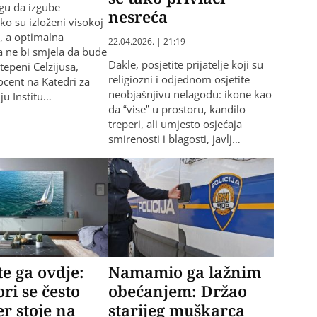
gu da izgube
nesreća
ko su izloženi visokoj
, a optimalna
22.04.2026. | 21:19
 ne bi smjela da bude
Dakle, posjetite prijatelje koji su
tepeni Celzijusa,
religiozni i odjednom osjetite
ocent na Katedri za
neobjašnjivu nelagodu: ikone kao
ju Institu…
da “vise” u prostoru, kandilo
treperi, ali umjesto osjećaja
smirenosti i blagosti, javlj…
te ga ovdje:
Namamio ga lažnim
ori se često
obećanjem: Držao
er stoje na
starijeg muškarca