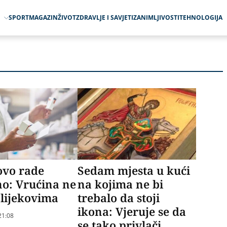
O
SPORT
MAGAZIN
ŽIVOT
ZDRAVLJE I SAVJETI
ZANIMLJIVOSTI
TEHNOLOGIJA
ovo rade
Sedam mjesta u kući
o: Vrućina ne
na kojima ne bi
 lijekovima
trebalo da stoji
ikona: Vjeruje se da
21:08
se tako privlači