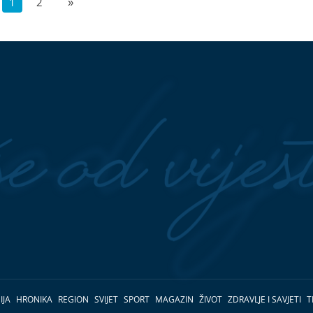
1
2
»
IJA
HRONIKA
REGION
SVIJET
SPORT
MAGAZIN
ŽIVOT
ZDRAVLJE I SAVJETI
T