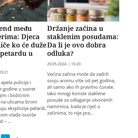
rend među
Držanje začina u
erima: Djeca
staklenim posudama:
iče ko će duže
Da li je ovo dobra
 petardu u
odluka?
29.05.2024. | 10:20
20:21
Većina začina može da zadrži
svoju aromu više od pet godina,
 apela policije i
ali samo ako ih pravilno čuvate.
ve godine u susret
Iako mnogi koriste staklene
im i božićnim
posude za odlaganje otvorenih
 na ulicama širom
namirnica, kada je riječ o
uju eksplozije petardi,
začinima, to nije pra…
om vlada isuviše
nd – …