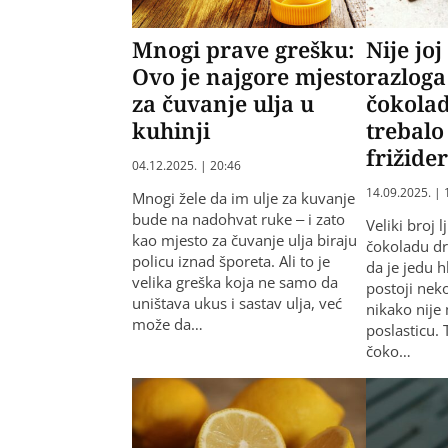
Mnogi prave grešku:
Nije joj
Ovo je najgore mjesto
razloga
za čuvanje ulja u
čokolad
kuhinji
trebalo
frižide
04.12.2025. | 20:46
14.09.2025. | 
Mnogi žele da im ulje za kuvanje
bude na nadohvat ruke – i zato
Veliki broj l
kao mjesto za čuvanje ulja biraju
čokoladu drž
policu iznad šporeta. Ali to je
da je jedu 
velika greška koja ne samo da
postoji nek
uništava ukus i sastav ulja, već
nikako nije
može da…
poslasticu. 
čoko…