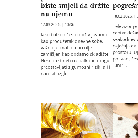
biste smjeli da držite
pogreš
na njemu
18.02.2026. | 
12.03.2026. | 10:36
Televizor je
centar deša
Iako balkon često doživljavamo
svakodnevice,
kao produžetak dnevne sobe,
osjećaja da
važno je znati da on nije
prostoru. U
zamišljen kao dodatno skladište.
pokvari, če
Neki predmeti na balkonu mogu
„umr…
predstavljati sigurnosni rizik, ali i
narušiti izgle…