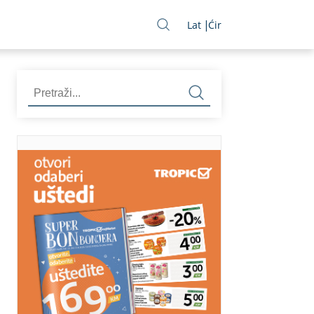
Lat
Ćir