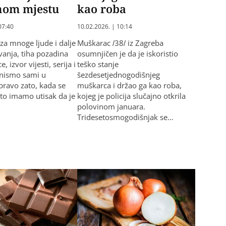
nom mjestu
kao roba
07:40
10.02.2026. | 10:14
 za mnoge ljude i dalje
Muškarac /38/ iz Zagreba
vanja, tiha pozadina
osumnjičen je da je iskoristio
 izvor vijesti, serija i
teško stanje
 nismo sami u
šezdesetjednogodišnjeg
pravo zato, kada se
muškarca i držao ga kao roba,
sto imamo utisak da je
kojeg je policija slučajno otkrila
polovinom januara.
Tridesetosmogodišnjak se…