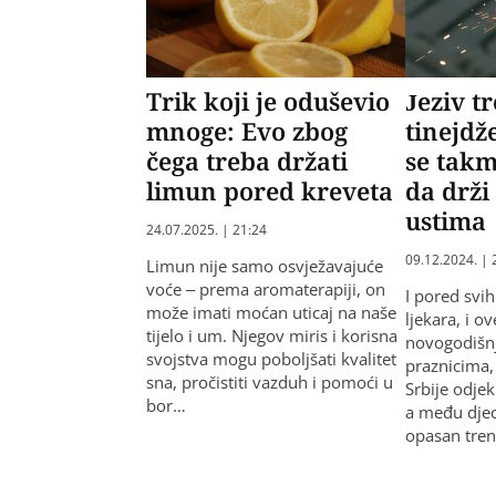
Trik koji je oduševio
Jeziv t
mnoge: Еvo zbog
tinejdž
čega treba držati
se takm
limun pored kreveta
da drži
ustima
24.07.2025. | 21:24
09.12.2024. | 
Limun nije samo osvježavajuće
voće – prema aromaterapiji, on
I pored svih
može imati moćan uticaj na naše
ljekara, i o
tijelo i um. Njegov miris i korisna
novogodišnj
svojstva mogu poboljšati kvalitet
praznicima,
sna, pročistiti vazduh i pomoći u
Srbije odjek
bor…
a među djec
opasan tre