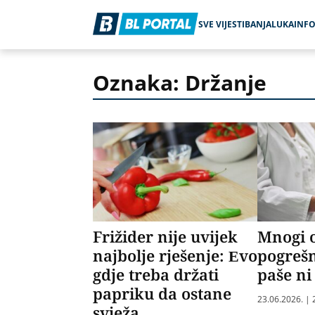
SVE VIJESTI
BANJALUKA
INF
Oznaka: Držanje
Frižider nije uvijek
Mnogi 
najbolje rješenje: Evo
pogrešn
gdje treba držati
paše ni
papriku da ostane
23.06.2026. | 
svježa