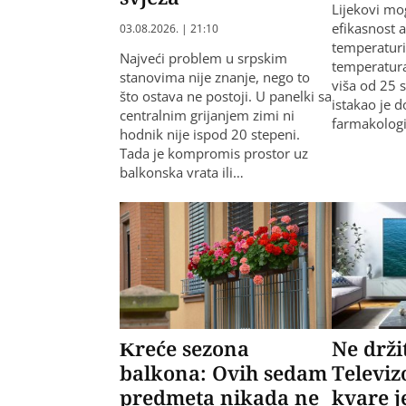
Lijekovi mo
efikasnost a
03.08.2026. | 21:10
temperaturi
Najveći problem u srpskim
temperatura
stanovima nije znanje, nego to
viša od 25 s
što ostava ne postoji. U panelki sa
istakao je d
centralnim grijanjem zimi ni
farmakologi
hodnik nije ispod 20 stepeni.
Tada je kompromis prostor uz
balkonska vrata ili…
Kreće sezona
Ne drži
balkona: Ovih sedam
Televiz
predmeta nikada ne
kvare j