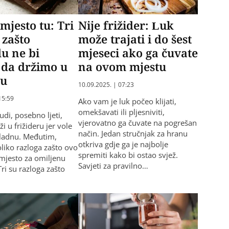
 mjesto tu: Tri
Nije frižider: Luk
 zašto
može trajati i do šest
u ne bi
mjeseci ako ga čuvate
 da držimo u
na ovom mjestu
ru
10.09.2025. | 07:23
15:59
Ako vam je luk počeo klijati,
omekšavati ili pljesniviti,
judi, posebno ljeti,
vjerovatno ga čuvate na pogrešan
i u frižideru jer vole
način. Jedan stručnjak za hranu
hladnu. Međutim,
otkriva gdje ga je najbolje
oliko razloga zašto ovo
spremiti kako bi ostao svjež.
 mjesto za omiljenu
Savjeti za pravilno…
Tri su razloga zašto