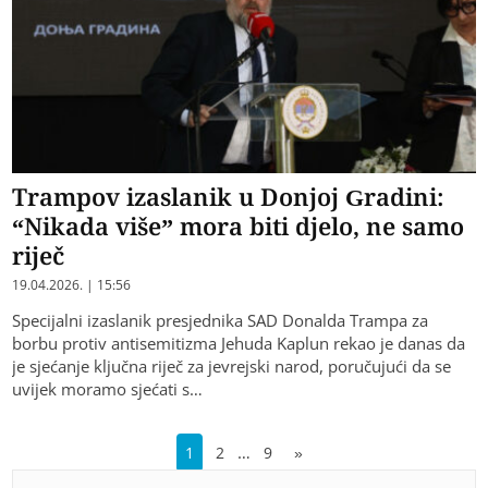
Trampov izaslanik u Donjoj Gradini:
“Nikada više” mora biti djelo, ne samo
riječ
19.04.2026. | 15:56
Specijalni izaslanik presjednika SAD Donalda Trampa za
borbu protiv antisemitizma Јehuda Kaplun rekao je danas da
je sjećanje ključna riječ za jevrejski narod, poručujući da se
uvijek moramo sjećati s…
…
1
2
9
»