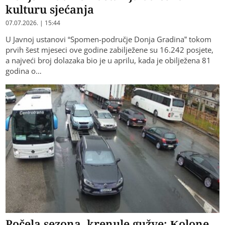
kulturu sjećanja
07.07.2026. | 15:44
U Javnoj ustanovi “Spomen-područje Donja Gradina” tokom
prvih šest mjeseci ove godine zabilježene su 16.242 posjete,
a najveći broj dolazaka bio je u aprilu, kada je obilježena 81
godina o…
Počela sezona, krenule gužve: Kolone