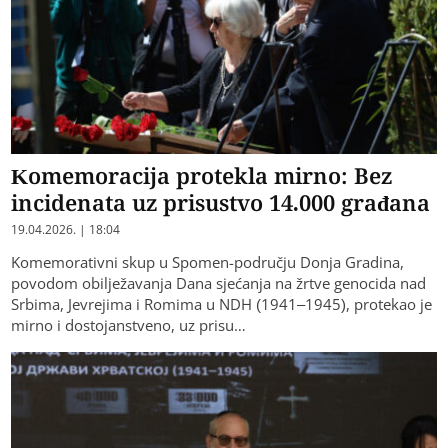
Komemoracija protekla mirno: Bez
incidenata uz prisustvo 14.000 građana
19.04.2026. | 18:04
Komemorativni skup u Spomen-području Donja Gradina,
povodom obilježavanja Dana sjećanja na žrtve genocida nad
Srbima, Jevrejima i Romima u NDH (1941–1945), protekao je
mirno i dostojanstveno, uz prisu…