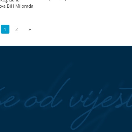
tva BiH Milorada
1
2
»