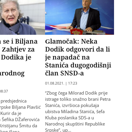
 se i Biljana
Glamočak: Neka
: Zahtjev za
Dodik odgovori da li
 Dodika je
je napadač na
e
Stanića dugogodišnji
arodnog
član SNSD-a
01.08.2021. | 17:23
08:37
“Zbog čega Milorad Dodik prije
istrage toliko snažno brani Petra
 predsjednica
Stanića, izvršioca pokušaja
rpske Biljana Plavšić
ubistva Miladina Stanića, šefa
 Kurir da je
Kluba poslanika SDS-a u
 Šefika DŽaferovića
Narodnoj skupštini Republike
ristijanu Šmitu da
Srpske”, up…
skog člana