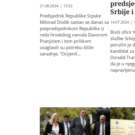
predsj
21.08.2024. | 13:52
Srbije i
Predsjednik Republike Srpske
Milorad Dodik sastao se danas sa
14.07.2024. | 
potpredsjednikom Republike iz
Bivši ofici
reda hrvatskog naroda Davorom
službe Srbi
Pranjićem i tom prilikom
poručio je d
usaglasili su potrebu bliže
kandidat za
saradnje. “Ocijenil…
Donald Tram
da je u nj
napravljeno