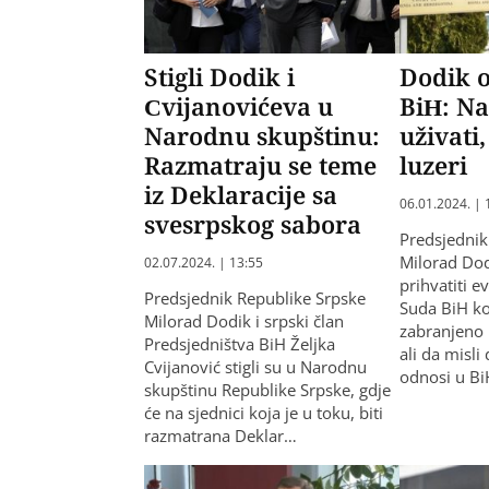
Stigli Dodik i
Dodik o
Cvijanovićeva u
BiH: Na
Narodnu skupštinu:
uživati,
Razmatraju se teme
luzeri
iz Deklaracije sa
06.01.2024. | 
svesrpskog sabora
Predsjednik
Milorad Dod
02.07.2024. | 13:55
prihvatiti 
Predsjednik Republike Srpske
Suda BiH ko
Milorad Dodik i srpski član
zabranjeno 
Predsjedništva BiH Željka
ali da misli 
Cvijanović stigli su u Narodnu
odnosi u Bi
skupštinu Republike Srpske, gdje
će na sjednici koja je u toku, biti
razmatrana Deklar…