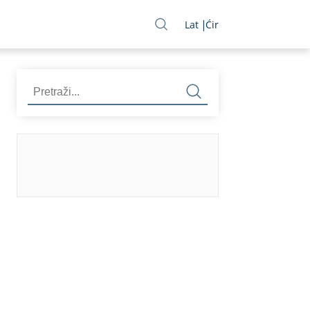
Lat
Ćir