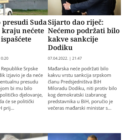
 presudi Suda
Sijarto dao riječ:
 kraju nećete
Nećemo podržati bilo
 ispašćete
kakve sankcije
Dodiku
10:20
07.04.2022. | 21:47
 Republike Srpske
Mađarska neće podržati bilo
ik izjavio je da neće
kakvu vrstu sankcija srpskom
eventualnu presudu
članu Predsjedništva BiH
jom bi mu bilo
Miloradu Dodiku, niti protiv bilo
političko djelovanje,
kog demokratski izabranog
da će se politički
predstavnika u BiH, poručio je
H prij…
večeras mađarski ministar s…