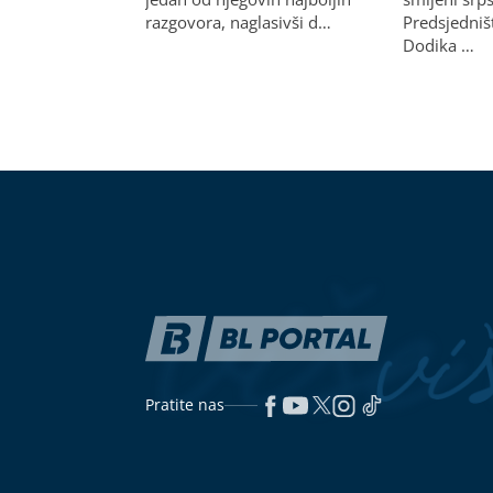
razgovora, naglasivši d…
Predsjedniš
Dodika …
Pratite nas