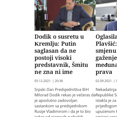
Dodik o susretu u
Oglasila
Kremlju: Putin
Plavšić
saglasan da ne
smjenu
postoji visoki
gaženj
predstavnik, Šmitu
međun
ne zna ni ime
prava
05.12.2021. | 20:36
02.09.2021. | 
Srpski član Predsjedništva BiH
Nekadašnja
Milorad Dodik rekao je večeras da
Republike S
je apsolutno zadovoljan
istakla je za
sastankom sa predsjednikom
prijedlogom
Rusije Vladimirom i da je to bio
upućenom K
jedan od njegovih najboljih
smijeni srp