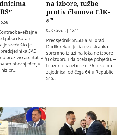
ednicima
na izbore, tužbe
 RS”
protiv članova CIK-
a”
15:58
05.07.2024. | 15:11
r Kontraobaveštajne
je Ljuban Karan
Predsjednik SNSD-a Milorad
a je sreća što je
Dodik rekao je da ova stranka
 predsjednika SAD
spremno izlazi na lokalne izbore
p preživio atentat, ali
u oktobru i da očekuje pobjedu. –
egovom obezbjeđenju
Izlazimo na izbore u 76 lokalnih
 niz pr…
zajednica, od čega 64 u Republici
Srp…