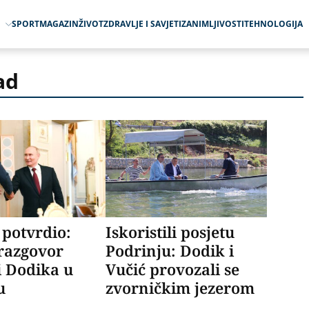
O
SPORT
MAGAZIN
ŽIVOT
ZDRAVLJE I SAVJETI
ZANIMLJIVOSTI
TEHNOLOGIJA
ad
potvrdio:
Iskoristili posjetu
razgovor
Podrinju: Dodik i
i Dodika u
Vučić provozali se
u
zvorničkim jezerom