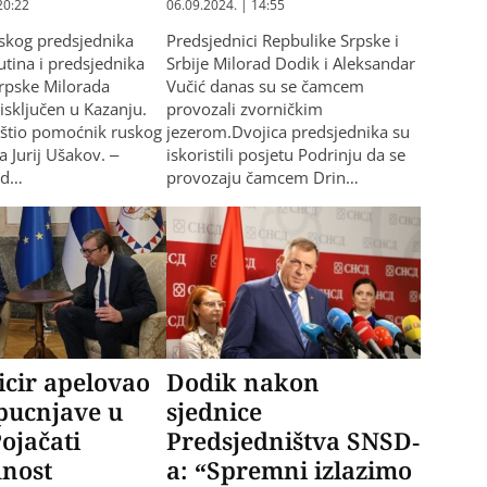
20:22
06.09.2024. | 14:55
skog predsjednika
Predsjednici Repbulike Srpske i
utina i predsjednika
Srbije Milorad Dodik i Aleksandar
rpske Milorada
Vučić danas su se čamcem
isključen u Kazanju.
provozali zvorničkim
pštio pomoćnik ruskog
jezerom.Dvojica predsjednika su
a Јurij Ušakov. –
iskoristili posjetu Podrinju da se
 d…
provozaju čamcem Drin…
ficir apelovao
Dodik nakon
pucnjave u
sjednice
ojačati
Predsjedništva SNSD-
dnost
a: “Spremni izlazimo