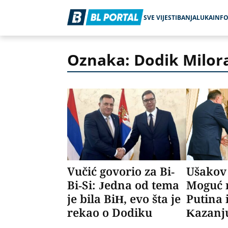
SVE VIJESTI
BANJALUKA
INF
Oznaka: Dodik Milor
Vučić govorio za Bi-
Ušakov 
Bi-Si: Jedna od tema
Moguć 
je bila BiH, evo šta je
Putina 
rekao o Dodiku
Kazanj