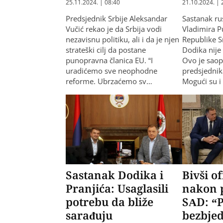
25.11.2024. | 08:40
21.10.2024. | 
Predsjednik Srbije Aleksandar
Sastanak ru
Vučić rekao je da Srbija vodi
Vladimira P
nezavisnu politiku, ali i da je njen
Republike S
strateški cilj da postane
Dodika nije 
punopravna članica ЕU. “I
Ovo je sao
uradićemo sve neophodne
predsjednik
reforme. Ubrzaćemo sv…
Mogući su i
Sastanak Dodika i
Bivši o
Pranjića: Usaglasili
nakon 
potrebu da bliže
SAD: “P
sarađuju
bezbje