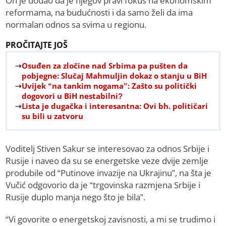
On je dodao da je njegov pravi fokus na ekonomskim
reformama, na budućnosti i da samo želi da ima
normalan odnos sa svima u regionu.
PROČITAJTE JOŠ
Osuđen za zločine nad Srbima pa pušten da
pobjegne: Slučaj Mahmuljin dokaz o stanju u BiH
Uvijek “na tankim nogama”: Zašto su politički
dogovori u BiH nestabilni?
Lista je dugačka i interesantna: Ovi bh. političari
su bili u zatvoru
Voditelj Stiven Sakur se interesovao za odnos Srbije i
Rusije i naveo da su se energetske veze dvije zemlje
produbile od “Putinove invazije na Ukrajinu”, na šta je
Vučić odgovorio da je “trgovinska razmjena Srbije i
Rusije duplo manja nego što je bila”.
“Vi govorite o energetskoj zavisnosti, a mi se trudimo i