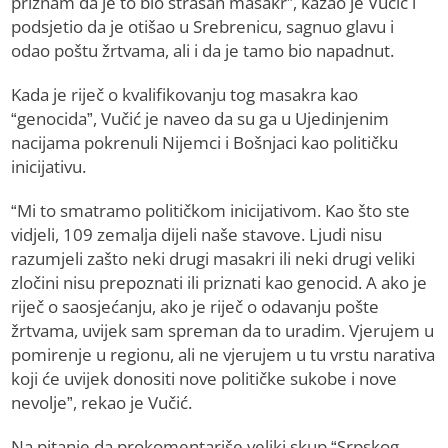
priznam da je to bio strašan masakr”, kazao je Vučić i
podsjetio da je otišao u Srebrenicu, sagnuo glavu i
odao poštu žrtvama, ali i da je tamo bio napadnut.
Kada je riječ o kvalifikovanju tog masakra kao
“genocida”, Vučić je naveo da su ga u Ujedinjenim
nacijama pokrenuli Nijemci i Bošnjaci kao političku
inicijativu.
“Mi to smatramo političkom inicijativom. Kao što ste
vidjeli, 109 zemalja dijeli naše stavove. Ljudi nisu
razumjeli zašto neki drugi masakri ili neki drugi veliki
zločini nisu prepoznati ili priznati kao genocid. A ako je
riječ o saosjećanju, ako je riječ o odavanju pošte
žrtvama, uvijek sam spreman da to uradim. Vjerujem u
pomirenje u regionu, ali ne vjerujem u tu vrstu narativa
koji će uvijek donositi nove političke sukobe i nove
nevolje”, rekao je Vučić.
Na pitanje da prokomentariše veliki skup “Srpskog