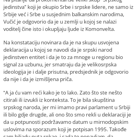
jedinstva” koji je okupio Srbe i srpske lidere, ne samo iz
Srbije već i Srbe u susjednim balkanskim narodima,
Vučić je odgovorio da je u zemlji u kojoj se nalazi
voditelj čine isto i okupljaju ljude iz Komonvelta.
Na konstataciju novinara da je na skupu usvojena
deklaracija u kojoj se navodi da je srpski narod
jedinstven entitet i da je to za mnoge u regionu bio
signal za uzbunu, jer smatraju da je velikosrpska
ideologija je i dalje prisutna, predsjednik je odgovorio
da nije i da je izmišljena priča.
“A ja ću vam reći kako je to lako. Zato što ste nešto
citirali ili izvukli iz konteksta. To je bila skupština
srpskog naroda, jer mi imamo pravi parlament u Srbiji
ili bilo gdje drugde, ali ono što smo rekli u deklaraciji je
da u potpunosti podržavamo datum u mirnodopskim
uslovima na sporazum koji je potpisan 1995. Takođe
sam hiljadu puta rekao, i sada to ponavljam, da