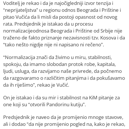
Voditelj je rekao i da je najočigledniji izvor tenzija i
“neprijateljstva” u regionu odnos Beograda i Prištine i
pitao Vučića da li misli da postoji opasnost od novog
rata. Predsjednik je istakao da u procesu
normalizacijeodnosa Beograda i Prištine od Srbije nije
traženo de fakto priznanje nezavisnosti tzv. Kosova i da
“tako nešto nigdje nije ni napisano ni rečeno”.
“Normalizacija znači da živimo u miru, stabilnosti,
spokoju, da imamo slobodan protok robe, kapitala,
ljudi, usluga, da razvijamo naše privrede, da počnemo
da razgovaramo o različitim pitanjima i da pokušavamo
da ih riješimo”, rekao je Vučić.
On je istakao i da su mir i stabilnost na KiM pitanje za
one koji su “otvorili Pandorinu kutiju”.
Predsjednik je naveo da je promijenio mnoge stavove,
ali i dodao “da nije promijenio pogled na, kako je rekao,