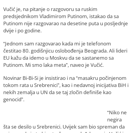
Vučić je, na pitanje o razgovoru sa ruskim
predsjednikom Vladimirom Putinom, istakao da sa
Putinom nije razgovarao na desetine puta u posljednje
dvije i po godine.
“Jednom sam razgovarao kada mi je telefonom
čestitao 80. godišnjicu oslobođenja Beograda. Ali lideri
ЕU kažu da idemo u Moskvu da se sastanemo sa
Putinom. Mi smo laka meta”, naveo je Vučić.
Novinar Bi-Bi-Si je insistirao i na “masakru počinjenom
tokom rata u Srebrenici”, kao i nedavnoj inicijativa BiH i
nekih zemalja u UN da se taj zločin definiše kao
genocid”.
“Niko ne
negira
šta se desilo u Srebrenici. Uvijek sam bio spreman da