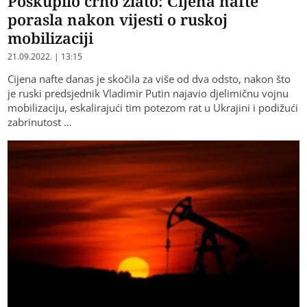
Poskupilo crno zlato: Cijena nafte
porasla nakon vijesti o ruskoj
mobilizaciji
21.09.2022. | 13:15
Cijena nafte danas je skočila za više od dva odsto, nakon što
je ruski predsjednik Vladimir Putin najavio djelimičnu vojnu
mobilizaciju, eskalirajući tim potezom rat u Ukrajini i podižući
zabrinutost …