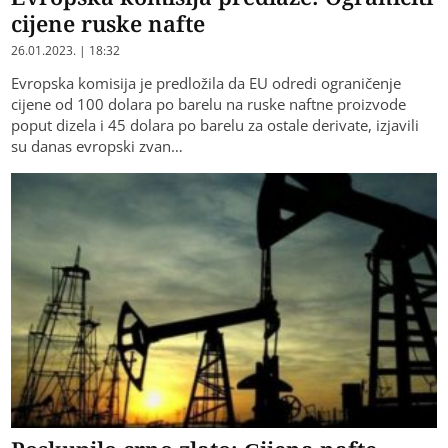
cijene ruske nafte
26.01.2023. | 18:32
Evropska komisija je predložila da EU odredi ograničenje
cijene od 100 dolara po barelu na ruske naftne proizvode
poput dizela i 45 dolara po barelu za ostale derivate, izjavili
su danas evropski zvan…