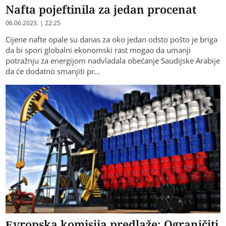
Nafta pojeftinila za jedan procenat
06.06.2023. | 22:25
Cijene nafte opale su danas za oko jedan odsto pošto je briga
da bi spori globalni ekonomski rast mogao da umanji
potražnju za energijom nadvladala obećanje Saudijske Arabije
da će dodatno smanjiti pr…
Evropska komisija predlaže: Ograničiti