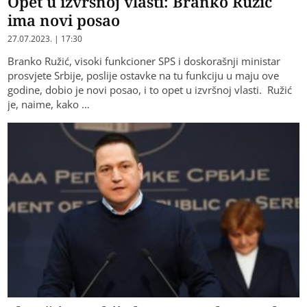
Opet u izvršnoj vlasti: Branko Ružić
ima novi posao
27.07.2023. | 17:30
Branko Ružić, visoki funkcioner SPS i doskorašnji ministar
prosvjete Srbije, poslije ostavke na tu funkciju u maju ove
godine, dobio je novi posao, i to opet u izvršnoj vlasti. Ružić
je, naime, kako …