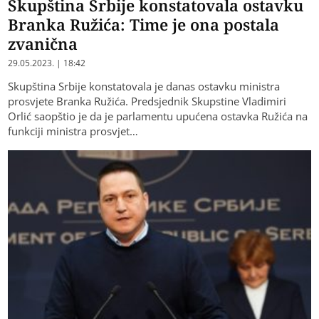
Skupština Srbije konstatovala ostavku
Branka Ružića: Time je ona postala
zvanična
29.05.2023. | 18:42
Skupština Srbije konstatovala je danas ostavku ministra
prosvjete Branka Ružića. Predsjednik Skupstine Vladimiri
Orlić saopštio je da je parlamentu upućena ostavka Ružića na
funkciji ministra prosvjet…