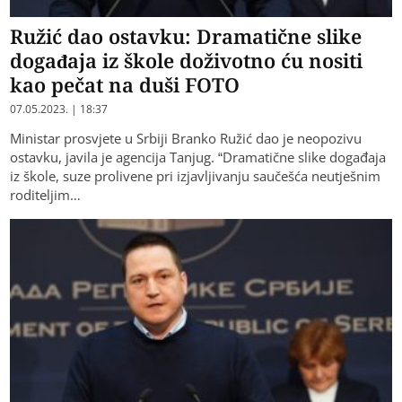
Ružić dao ostavku: Dramatične slike
događaja iz škole doživotno ću nositi
kao pečat na duši FOTO
07.05.2023. | 18:37
Ministar prosvjete u Srbiji Branko Ružić dao je neopozivu
ostavku, javila je agencija Tanjug. “Dramatične slike događaja
iz škole, suze prolivene pri izjavljivanju saučešća neutješnim
roditeljim…