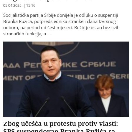
05.04.2025. | 15:16
Socijalistička partija Srbije donijela je odluku o suspenziji
Branka Ružića, potpredsjednika stranke i člana Izvršnog
odbora, na period od šest mjeseci. Ružić je ostao bez svih
stranačkih funkcija, a …
Zbog učešća u protestu protiv vlasti:
SPS suspendovao Branka Ružića sa