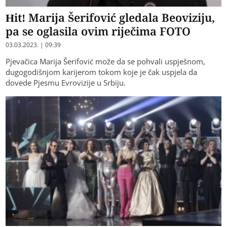
Hit! Marija Šerifović gledala Beoviziju,
pa se oglasila ovim riječima FOTO
03.03.2023. | 09:39
Pjevačica Marija Šerifović može da se pohvali uspješnom,
dugogodišnjom karijerom tokom koje je čak uspjela da
dovede Pjesmu Evrovizije u Srbiju.