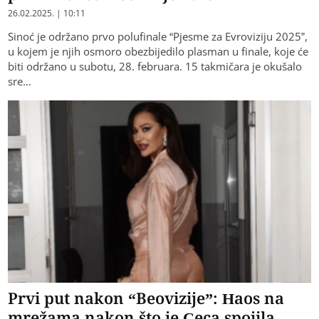
26.02.2025. | 10:11
Sinoć je održano prvo polufinale “Pjesme za Evroviziju 2025”,
u kojem je njih osmoro obezbijedilo plasman u finale, koje će
biti održano u subotu, 28. februara. 15 takmičara je okušalo
sre…
Prvi put nakon “Beovizije”: Haos na
mrežama nakon što je Ceca spojila