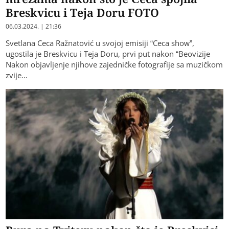
Breskvicu i Teja Doru FOTO
06.03.2024. | 21:36
Svetlana Ceca Ražnatović u svojoj emisiji “Ceca show”,
ugostila je Breskvicu i Teja Doru, prvi put nakon “Beovizije
Nakon objavljenje njihove zajedničke fotografije sa muzičkom
zvije…