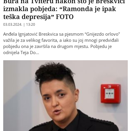
Bura na Tviteru nakon što je Breskvici
izmakla pobjeda: “Ramonda je ipak
teška depresija” FOTO
03.03.2024. | 13:20
Anđela Ignjatović Breskvica sa pjesmom “Gnijezdo orlovo”
važila je za velikog favorita, a iako su joj mnogi predviđali
pobjedu ona je završila na drugom mjestu. Pobjedu je
odnijela Teja Do…