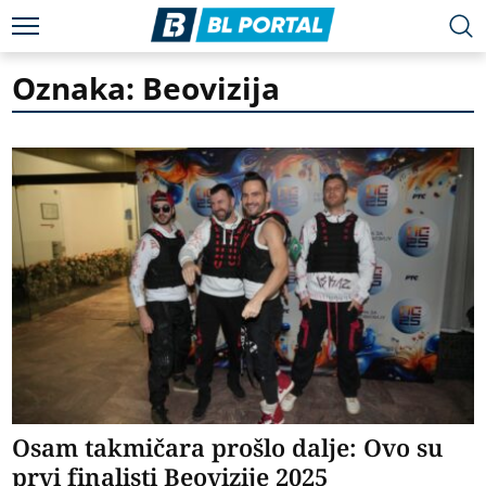
Oznaka: Beovizija
Osam takmičara prošlo dalje: Ovo su
prvi finalisti Beovizije 2025