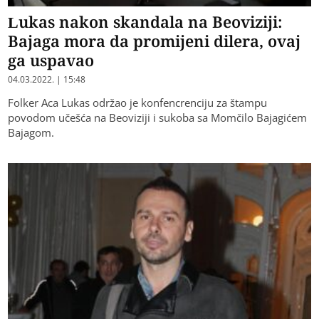
Lukas nakon skandala na Beoviziji:
Bajaga mora da promijeni dilera, ovaj
ga uspavao
04.03.2022. | 15:48
Folker Aca Lukas održao je konfencrenciju za štampu
povodom učešća na Beoviziji i sukoba sa Momčilo Bajagićem
Bajagom.