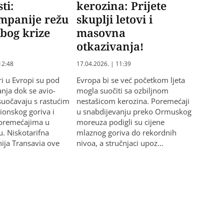
ti:
kerozina: Prijete
mpanije režu
skuplji letovi i
zbog krize
masovna
otkazivanja!
12:48
17.04.2026. | 11:39
i u Evropi su pod
Evropa bi se već početkom ljeta
nja dok se avio-
mogla suočiti sa ozbiljnom
uočavaju s rastućim
nestašicom kerozina. Poremećaji
ionskog goriva i
u snabdijevanju preko Ormuskog
oremećajima u
moreuza podigli su cijene
. Niskotarifna
mlaznog goriva do rekordnih
ija Transavia ove
nivoa, a stručnjaci upoz…