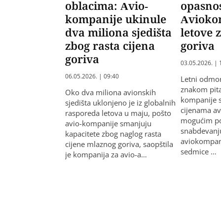
oblacima: Avio-
opasnos
kompanije ukinule
Avioko
dva miliona sjedišta
letove 
zbog rasta cijena
goriva
goriva
03.05.2026. | 
06.05.2026. | 09:40
Letni odmor
znakom pita
Oko dva miliona avionskih
kompanije s
sjedišta uklonjeno je iz globalnih
cijenama av
rasporeda letova u maju, pošto
mogućim p
avio-kompanije smanjuju
snabdevanju
kapacitete zbog naglog rasta
aviokompan
cijene mlaznog goriva, saopštila
sedmice …
je kompanija za avio-a…