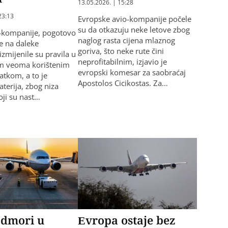
13.05.2026. | 15:28
23:13
Evropske avio-kompanije počele
su da otkazuju neke letove zbog
o-kompanije, pogotovo
naglog rasta cijena mlaznog
te na daleke
goriva, što neke rute čini
 izmijenile su pravila u
neprofitabilnim, izjavio je
im veoma korištenim
evropski komesar za saobraćaj
tkom, a to je
Apostolos Cicikostas. Za…
terija, zbog niza
ji su nast…
odmori u
Evropa ostaje bez