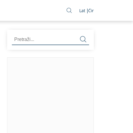
Lat
Ćir