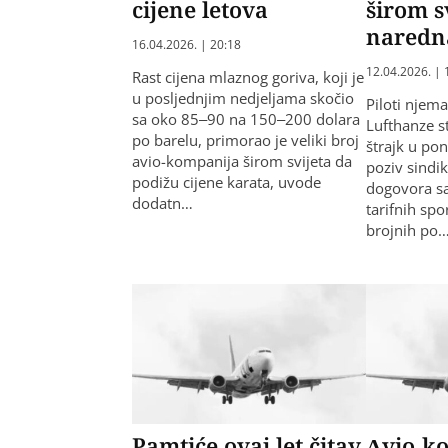
cijene letova
širom s
naredn
16.04.2026. | 20:18
12.04.2026. | 
Rast cijena mlaznog goriva, koji je
u posljednjim nedjeljama skočio
Piloti njem
sa oko 85–90 na 150–200 dolara
Lufthanze s
po barelu, primorao je veliki broj
štrajk u pon
avio-kompanija širom svijeta da
poziv sindi
podižu cijene karata, uvode
dogovora s
dodatn…
tarifnih spo
brojnih po
Pamtiće ovaj let čitav
Avio-k