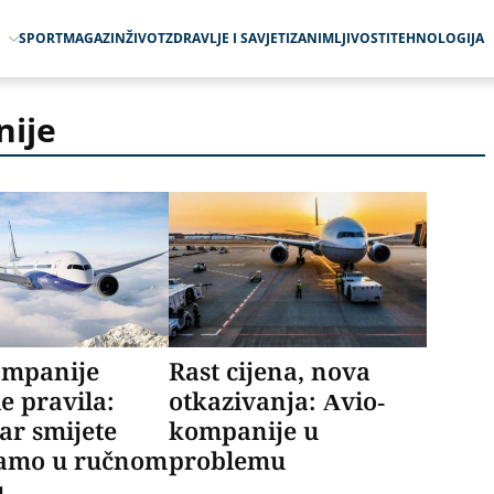
O
SPORT
MAGAZIN
ŽIVOT
ZDRAVLJE I SAVJETI
ZANIMLJIVOSTI
TEHNOLOGIJA
nije
ompanije
Rast cijena, nova
le pravila:
otkazivanja: Avio-
ar smijete
kompanije u
 samo u ručnom
problemu
u