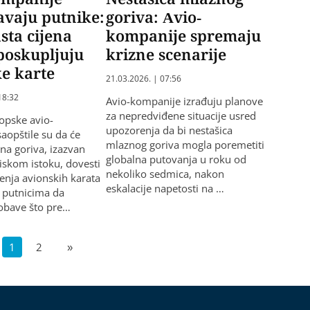
vaju putnike:
goriva: Avio-
sta cijena
kompanije spremaju
poskupljuju
krizne scenarije
e karte
21.03.2026. | 07:56
18:32
Avio-kompanije izrađuju planove
za nepredviđene situacije usred
opske avio-
upozorenja da bi nestašica
aopštile su da će
mlaznog goriva mogla poremetiti
ena goriva, izazvan
globalna putovanja u roku od
iskom istoku, dovesti
nekoliko sedmica, nakon
enja avionskih karata
eskalacije napetosti na …
e putnicima da
 obave što pre…
1
2
»