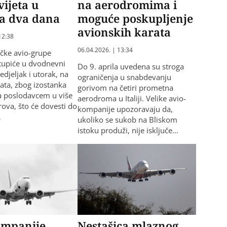
vijeta u
na aerodromima i
a dva dana
moguće poskupljenje
avionskih karata
12:38
06.04.2026. | 13:34
ačke avio-grupe
tupiće u dvodnevni
Do 9. aprila uvedena su stroga
edjeljak i utorak, na
ograničenja u snabdevanju
kata, zbog izostanka
gorivom na četiri prometna
a poslodavcem u više
aerodroma u Italiji. Velike avio-
rova, što će dovesti do
kompanije upozoravaju da,
…
ukoliko se sukob na Bliskom
istoku produži, nije isključe…
ompanije
Nestašica mlaznog