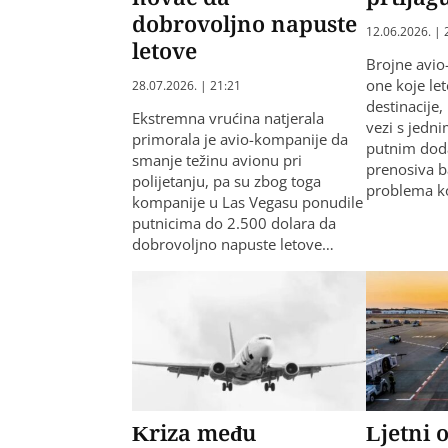
dobrovoljno napuste
12.06.2026. | 
letove
Brojne avi
one koje le
28.07.2026. | 21:21
destinacije,
Ekstremna vrućina natjerala
vezi s jedn
primorala je avio-kompanije da
putnim doda
smanje težinu avionu pri
prenosiva ba
polijetanju, pa su zbog toga
problema ko
kompanije u Las Vegasu ponudile
putnicima do 2.500 dolara da
dobrovoljno napuste letove…
Kriza među
Ljetni 