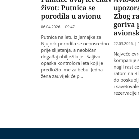
život: Putnica se
upozora
porodila u avionu
Zbog ra
goriva 
06.04.2026. | 09:47
avionsk
Putnica na letu iz Jamajke za
Njujork porodila se neposredno
22.03.2026. | 
prije slijetanja, a neobičan
Najveće evr
događaj obilježila je i šaljiva
kompanije s
opaska kontrolora leta koji je
nagli rast c
predložio ime za bebu. Jedna
ratom na Bl
žena zauvijek će p…
do poskuplj
i savetoval
rezervacije