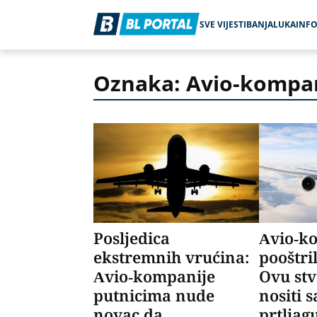
SVE VIJESTI
BANJALUKA
INF
Oznaka: Avio-kompa
Posljedica
Avio-k
ekstremnih vrućina:
pooštri
Avio-kompanije
Ovu stv
putnicima nude
nositi
novac da
prtljag