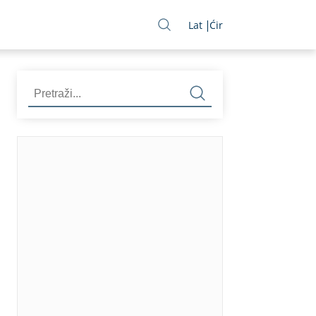
Lat
Ćir