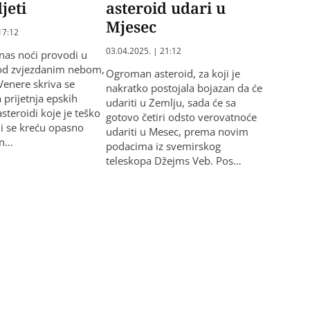
djeti
asteroid udari u
Mjesec
17:12
03.04.2025. | 21:12
nas noći provodi u
od zvjezdanim nebom,
Ogroman asteroid, za koji je
Venere skriva se
nakratko postojala bojazan da će
 prijetnja epskih
udariti u Zemlju, sada će sa
steroidi koje je teško
gotovo četiri odsto verovatnoće
oji se kreću opasno
udariti u Mesec, prema novim
in…
podacima iz svemirskog
teleskopa Džejms Veb. Pos…