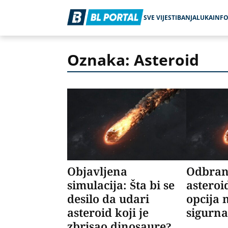
SVE VIJESTI
BANJALUKA
INF
Oznaka: Asteroid
Objavljena
Odbran
simulacija: Šta bi se
asteroi
desilo da udari
opcija 
asteroid koji je
sigurn
zbrisao dinosaure?