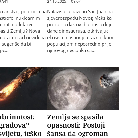
07:41
24.10.2025. | 08:07
vječanstvo, po uzoru na
Nalazište u bazenu San Juan na
astrofe, nuklearnim
sjeverozapadu Novog Meksika
enuti nadolazeći
pruža rijedak uvid u posljednje
spasiti Zemlju? Nova
dane dinosaurusa, otkrivajući
udara, dosad neviđena
ekosistem ispunjen raznolikom
 sugeriše da bi
populacijom neposredno prije
opc…
njihovog nestanka sa…
abrinutost:
Zemlja se spasila
 gradova”
opasnosti: Postoji
svijetu, teško
šansa da ogroman