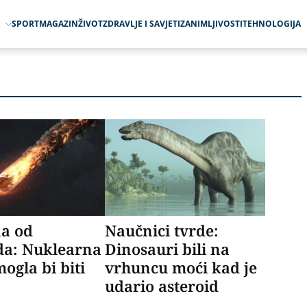
O
SPORT
MAGAZIN
ŽIVOT
ZDRAVLJE I SAVJETI
ZANIMLJIVOSTI
TEHNOLOGIJA
a od
Naučnici tvrde:
da: Nuklearna
Dinosauri bili na
mogla bi biti
vrhuncu moći kad je
a
udario asteroid