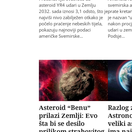
asteroid YR4 udari u Zemlju
svemirska a
2032. sada iznosi 3,1 odsto, što je
prate kretan
najviši nivo zabilježen otkako je
je nazvan “
počelo praćenje nebeskih tijela,
nakon procj
pokazuju najnoviji podaci
udari u zem
američke Svemirske…
Podsje…
Asteroid “Benu”
Razlog 
prilazi Zemlji: Evo
Astrono
šta bi se desilo
veliki a
prilikom strahovitog
ima naj