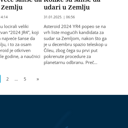
 Zemlju
udari u Zemlju
14:14
31.01.2025. | 06:56
 locirali veliki
Asteroid 2024 YR4 popeo se na
zvan “2024 JR4”, koji
vrh liste mogućih kandidata za
 najveće šanse da
sudar sa Zemljom, nakon što ga
lju, i to za osam
je u decembru spazio teleskop u
roid je otkriven
Čileu, zbog čega su prvi put
le godine, a naučnici
pokrenute procedure za
planetarnu odbranu. Preč…
2
…
5
»