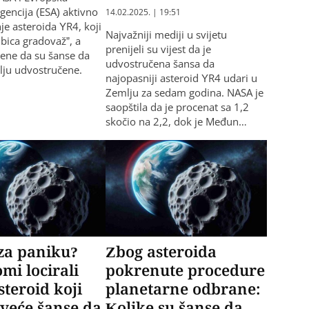
gencija (ESA) aktivno
14.02.2025. | 19:51
je asteroida YR4, koji
Najvažniji mediji u svijetu
ubica gradovaž”, a
prenijeli su vijest da je
ene da su šanse da
udvostručena šansa da
lju udvostručene.
najopasniji asteroid YR4 udari u
Zemlju za sedam godina. NASA je
saopštila da je procenat sa 1,2
skočio na 2,2, dok je Međun…
za paniku?
Zbog asteroida
mi locirali
pokrenute procedure
steroid koji
planetarne odbrane:
veće šanse da
Kolike su šanse da