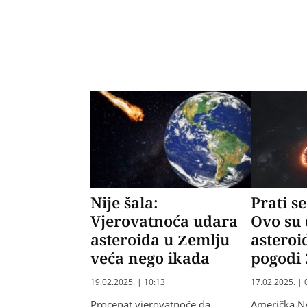
Nije šala:
Prati s
Vjerovatnoća udara
Ovo su 
asteroida u Zemlju
astero
veća nego ikada
pogodi 
19.02.2025. | 10:13
17.02.2025. | 
Procenat vjerovatnoće da
Američka N