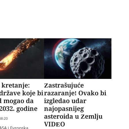
e kretanje:
Zastrašujuće
države koje bi
razaranje! Ovako bi
id mogao da
izgledao udar
2032. godine
najopasnijeg
asteroida u Zemlju
08:20
VIDEO
ASA i Evropska