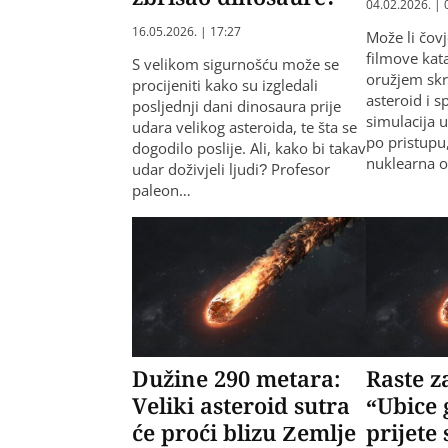
04.02.2026. | 
16.05.2026. | 17:27
​Može li čo
filmove kat
S velikom sigurnošću može se
oružjem skr
procijeniti kako su izgledali
asteroid i 
posljednji dani dinosaura prije
simulacija 
udara velikog asteroida, te šta se
po pristupu,
dogodilo poslije. Ali, kako bi takav
nuklearna 
udar doživjeli ljudi? Profesor
paleon…
Dužine 290 metara:
Raste z
Veliki asteroid sutra
“Ubice
će proći blizu Zemlje
prijete 