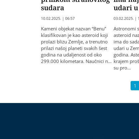
sudara
udari u
10.02.2025. | 06:57
03.02.2025. | 
Kameni objekat nazvan “Benu”
Astronomi su
klasifikovan je kao asteroid koji
asteroid na
prolazi blizu Zemlje, a trenutno
ima do sada
prilazi našoj planeti svakih šest
udari u Zem
godina na udaljenost od oko
godina. Aste
299.000 kilometara. Naučnici n…
krajem proš
su pro…
1