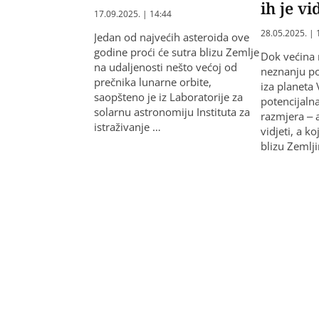
ih je vi
17.09.2025. | 14:44
28.05.2025. | 
Jedan od najvećih asteroida ove
godine proći će sutra blizu Zemlje
Dok većina 
na udaljenosti nešto većoj od
neznanju p
prečnika lunarne orbite,
iza planeta 
saopšteno je iz Laboratorije za
potencijalna
solarnu astronomiju Instituta za
razmjera – a
istraživanje …
vidjeti, a k
blizu Zemlj