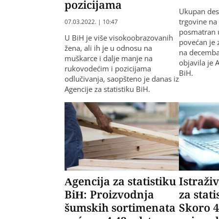
pozicijama
Ukupan des
trgovine na
07.03.2022. | 10:47
posmatran 
U BiH je više visokoobrazovanih
povećan je 
žena, ali ih je u odnosu na
na decembar
muškarce i dalje manje na
objavila je 
rukovodećim i pozicijama
BiH.
odlučivanja, saopšteno je danas iz
Agencije za statistiku BiH.
Agencija za statistiku
Istraži
BiH: Proizvodnja
za stati
šumskih sortimenata
Skoro 4