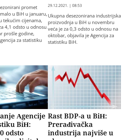
29.12.2021. | 08:53
ezonirani promet
 malo u BiH u januaru,
Ukupna desezonirana industrijska
u tekućim cijenama,
proizvodnja u BiH u novembru
za 4,1 odsto u odnosu
veća je za 0,3 odsto u odnosu na
 prošle godine,
oktobar, objavila je Agencija za
Agencija za statistiku
statistiku BiH.
vanje Agencije
Rast BDP-a u BiH:
stiku BiH:
Prerađivačka
0 odsto
industrija najviše u