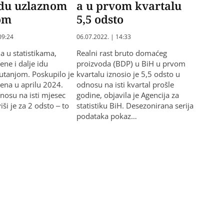
idu uzlaznom
a u prvom kvartalu
om
5,5 odsto
09:24
06.07.2022. | 14:33
da u statistikama,
Realni rast bruto domaćeg
ene i dalje idu
proizvoda (BDP) u BiH u prvom
tanjom. Poskupilo je
kvartalu iznosio je 5,5 odsto u
jena u aprilu 2024.
odnosu na isti kvartal prošle
nosu na isti mjesec
godine, objavila je Agencija za
ši je za 2 odsto – to
statistiku BiH. Desezonirana serija
podataka pokaz…