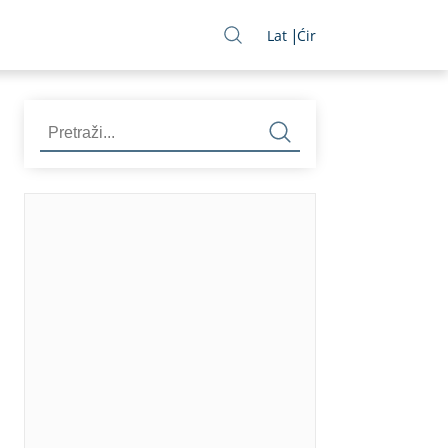
Lat
Ćir