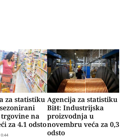
a za statistiku
Agencija za statistiku
sezonirani
BiH: Industrijska
 trgovine na
proizvodnja u
ći za 4.1 odsto
novembru veća za 0,3
odsto
10:44