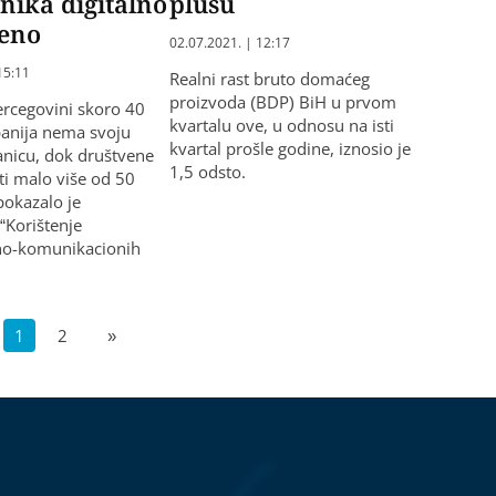
nika digitalno
plusu
eno
02.07.2021. | 12:17
15:11
Realni rast bruto domaćeg
proizvoda (BDP) BiH u prvom
ercegovini skoro 40
kvartalu ove, u odnosu na isti
anija nema svoju
kvartal prošle godine, iznosio je
ranicu, dok društvene
1,5 odsto.
ti malo više od 50
pokazalo je
 “Korištenje
no-komunikacionih
1
2
»