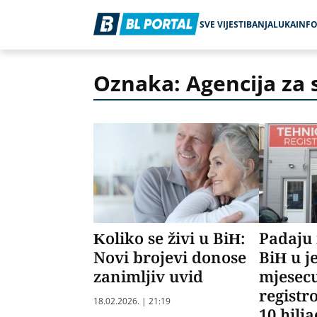
SVE VIJESTI
BANJALUKA
INF
Oznaka: Agencija za 
Koliko se živi u BiH:
Padaju 
Novi brojevi donose
BiH u 
zanimljiv uvid
mjesecu
registr
18.02.2026. | 21:19
10 hilj