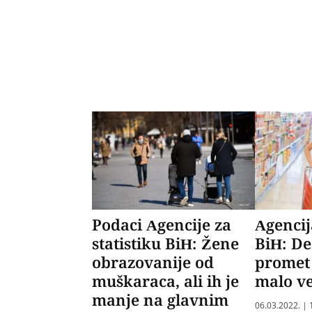
Podaci Agencije za
Agencij
statistiku BiH: Žene
BiH: De
obrazovanije od
promet
muškaraca, ali ih je
malo ve
manje na glavnim
06.03.2022. | 