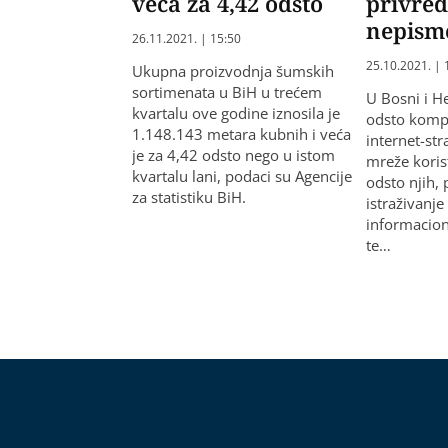
veća za 4,42 odsto
privred
nepism
26.11.2021. | 15:50
25.10.2021. | 
Ukupna proizvodnja šumskih
sortimenata u BiH u trećem
U Bosni i H
kvartalu ove godine iznosila je
odsto komp
1.148.143 metara kubnih i veća
internet-st
je za 4,42 odsto nego u istom
mreže koris
kvartalu lani, podaci su Agencije
odsto njih, 
za statistiku BiH.
istraživanje
informacio
te…