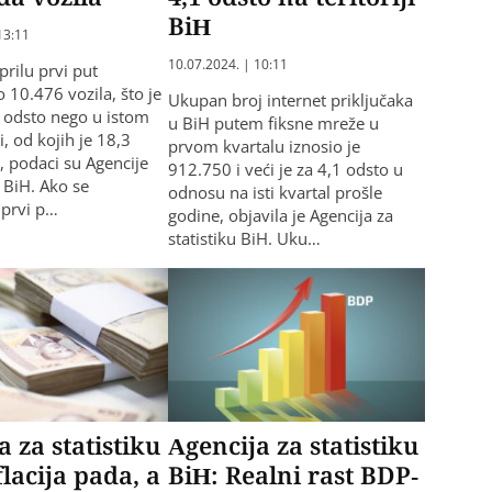
BiH
13:11
10.07.2024. | 10:11
prilu prvi put
 10.476 vozila, što je
Ukupan broj internet priključaka
4 odsto nego u istom
u BiH putem fiksne mreže u
, od kojih je 18,3
prvom kvartalu iznosio je
, podaci su Agencije
912.750 i veći je za 4,1 odsto u
u BiH. Ako se
odnosu na isti kvartal prošle
 prvi p…
godine, objavila je Agencija za
statistiku BiH. Uku…
a za statistiku
Agencija za statistiku
flacija pada, a
BiH: Realni rast BDP-