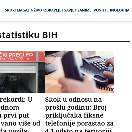
O
SPORT
MAGAZIN
ŽIVOT
ZDRAVLJE I SAVJETI
ZANIMLJIVOSTI
TEHNOLOGIJA
statistiku BIH
rekordi: U
Skok u odnosu na
jednom
prošlu godinu: Broj
 prvi put
priključaka fiksne
ovano više od
telefonije porastao za
ada vozila
4,1 odsto na teritoriji