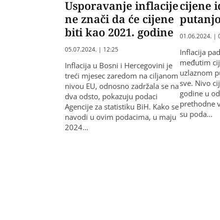
Usporavanje inflacije
cijene 
ne znači da će cijene
putanj
biti kao 2021. godine
01.06.2024. | 
05.07.2024. | 12:25
Inflacija pa
međutim cij
Inflacija u Bosni i Hercegovini je
uzlaznom pu
treći mjesec zaredom na ciljanom
sve. Nivo ci
nivou EU, odnosno zadržala se na
godine u od
dva odsto, pokazuju podaci
prethodne vi
Agencije za statistiku BiH. Kako se
su poda…
navodi u ovim podacima, u maju
2024…