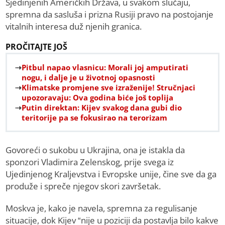
Sjedinjenih Američkih Država, u svakom slučaju,
spremna da sasluša i prizna Rusiji pravo na postojanje
vitalnih interesa duž njenih granica.
PROČITAJTE JOŠ
Pitbul napao vlasnicu: Morali joj amputirati
nogu, i dalje je u životnoj opasnosti
Klimatske promjene sve izraženije! Stručnjaci
upozoravaju: Ova godina biće još toplija
Putin direktan: Kijev svakog dana gubi dio
teritorije pa se fokusirao na terorizam
Govoreći o sukobu u Ukrajina, ona je istakla da
sponzori Vladimira Zelenskog, prije svega iz
Ujedinjenog Kraljevstva i Evropske unije, čine sve da ga
produže i spreče njegov skori završetak.
Moskva je, kako je navela, spremna za regulisanje
situacije, dok Kijev “nije u poziciji da postavlja bilo kakve