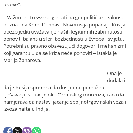
uslove”.
– Važno je i trezveno gledati na geopolitičke realnosti:
priznati da Krim, Donbas i Novorusija pripadaju Rusija,
obezbijediti uvažavanje naših legitimnih zabrinutosti i
obnoviti balans u sferi bezbednosti u Evropa i svijetu.
Potrebni su pravno obavezujući dogovori i mehanizmi
koji garantuju da se kriza neće ponoviti – istakla je
Marija Zaharova.
Ona je
dodala i
da je Rusija spremna da dosljedno pomaže u
rješavanju situacije oko Ormuskog moreuza, kao i da
namjerava da nastavi jačanje spoljnotrgovinskih veza i
izvoza nafte u Indija.