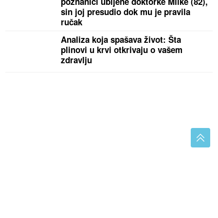
poznanici ubijene doktorke Milke (82),
sin joj presudio dok mu je pravila
ručak
Analiza koja spašava život: Šta
plinovi u krvi otkrivaju o vašem
zdravlju
(VIDEO, FOTO) KOLAPS
na ulazu u Banjaluku: Epske
gužve traju satima i potrajaće još 20 dana, a ovo je
razlog