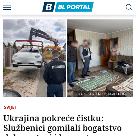
FOTO: SCREENSHOT/FACEBOOK
SVIJET
Ukrajina pokreće čistku:
Službenici gomilali bogatstvo