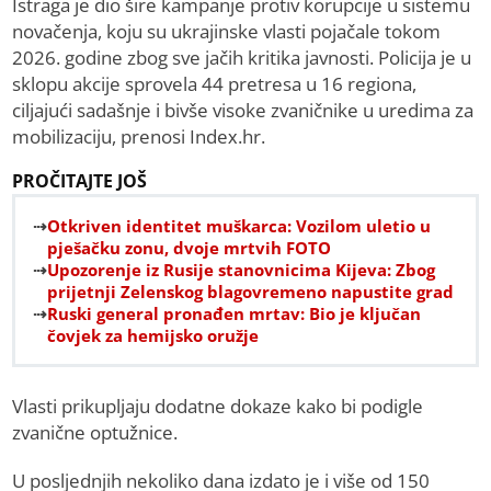
Istraga je dio šire kampanje protiv korupcije u sistemu
novačenja, koju su ukrajinske vlasti pojačale tokom
2026. godine zbog sve jačih kritika javnosti. Policija je u
sklopu akcije sprovela 44 pretresa u 16 regiona,
ciljajući sadašnje i bivše visoke zvaničnike u uredima za
mobilizaciju, prenosi Index.hr.
PROČITAJTE JOŠ
Otkriven identitet muškarca: Vozilom uletio u
pješačku zonu, dvoje mrtvih FOTO
Upozorenje iz Rusije stanovnicima Kijeva: Zbog
prijetnji Zelenskog blagovremeno napustite grad
Ruski general pronađen mrtav: Bio je ključan
čovjek za hemijsko oružje
Vlasti prikupljaju dodatne dokaze kako bi podigle
zvanične optužnice.
U posljednjih nekoliko dana izdato je i više od 150