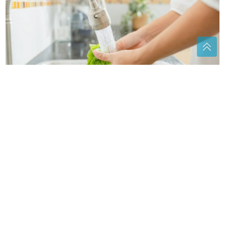
Onkolozi upozoravaju: Jednu grešku pri pripremi
voća i povrća mnogi prave svaki dan
Brinite o svojim crijevima: Jedna
kašika ovoga u kafi je spas
"Na tuđu tugu se odgovara ljudski"
Ružičićeva poručila Helezu da ne dira
u rane koje još bole