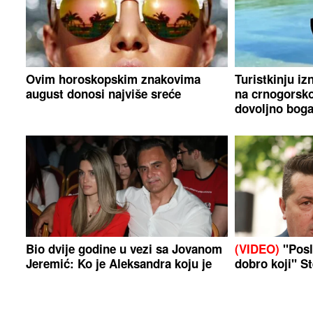
Ovim horoskopskim znakovima
Turistkinju izn
august donosi najviše sreće
na crnogorsko
dovoljno boga
Bio dvije godine u vezi sa Jovanom
(VIDEO)
"Posla
Jeremić: Ko je Aleksandra koju je
dobro koji" St
Dragan Stanković vjerio nakon 3
pa izazvao br
mjeseca veze