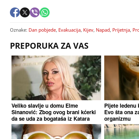
Oznake:
Dan pobjede
,
Evakuacija
,
Kijev
,
Napad
,
Prijetnja
,
Pr
PREPORUKA ZA VAS
Veliko slavlje u domu Elme
Pijete ledenu 
Sinanović: Zbog ovog brani kćerki
Evo šta ona z
da se uda za bogataša iz Katara
organizmu