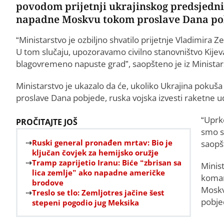
povodom prijetnji ukrajinskog predsjedn
napadne Moskvu tokom proslave Dana po
“Ministarstvo je ozbiljno shvatilo prijetnje Vladimir
U tom slučaju, upozoravamo civilno stanovništvo Kije
blagovremeno napuste grad”, saopšteno je iz Ministar
Ministarstvo je ukazalo da će, ukoliko Ukrajina pokuša
proslave Dana pobjede, ruska vojska izvesti raketne 
“Uprko
PROČITAJTE JOŠ
smo se
Ruski general pronađen mrtav: Bio je
saopš
ključan čovjek za hemijsko oružje
Tramp zaprijetio Iranu: Biće “zbrisan sa
Minis
lica zemlje” ako napadne američke
koman
brodove
Moskv
Treslo se tlo: Zemljotres jačine šest
pobje
stepeni pogodio jug Meksika