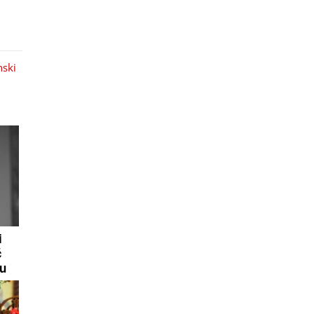
nski
i
ć
ću