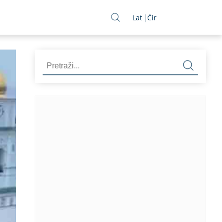
Lat
Ćir