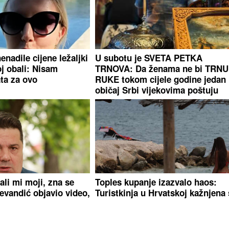
enadile cijene ležaljki
U subotu je SVETA PETKA
j obali: Nisam
TRNOVA: Da ženama ne bi TRN
ta za ovo
RUKE tokom cijele godine jedan
običaj Srbi vijekovima poštuju
li mi moji, zna se
Toples kupanje izazvalo haos:
evandić objavio video,
Turistkinja u Hrvatskoj kažnjena
ojne komentare
700 evra nakon prijave komšija