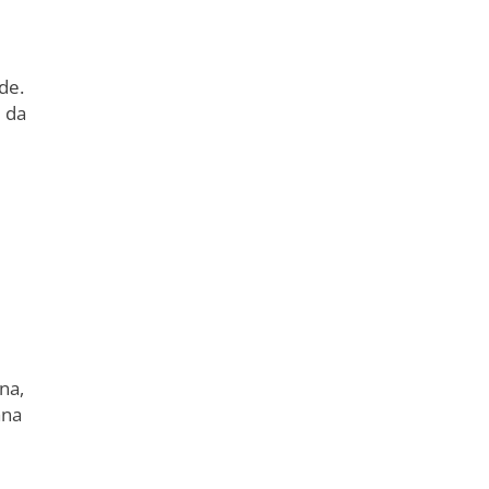
de.
u da
na,
ana