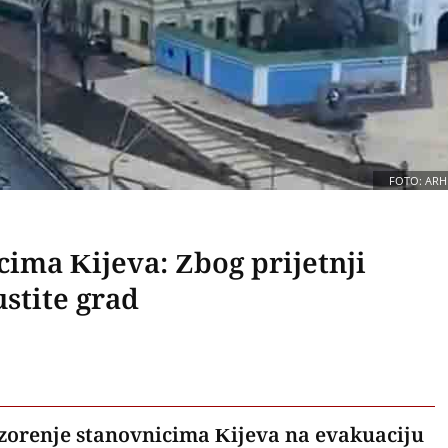
FOTO: ARH
cima Kijeva: Zbog prijetnji
stite grad
ozorenje stanovnicima Kijeva na evakuaciju