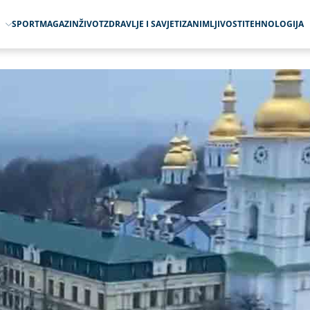
O
SPORT
MAGAZIN
ŽIVOT
ZDRAVLJE I SAVJETI
ZANIMLJIVOSTI
TEHNOLOGIJA