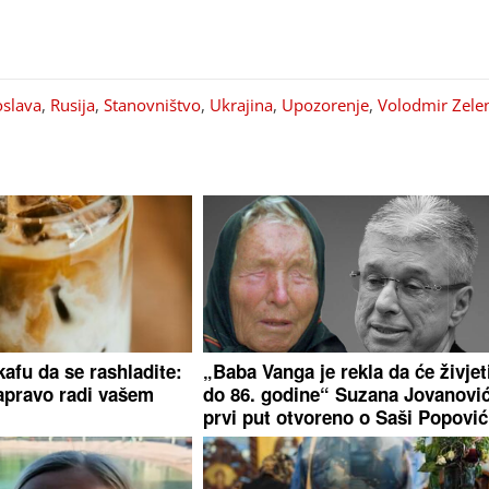
oslava
,
Rusija
,
Stanovništvo
,
Ukrajina
,
Upozorenje
,
Volodmir Zele
kafu da se rashladite:
„Baba Vanga je rekla da će živjet
apravo radi vašem
do 86. godine“ Suzana Jovanovi
prvi put otvoreno o Saši Popovi