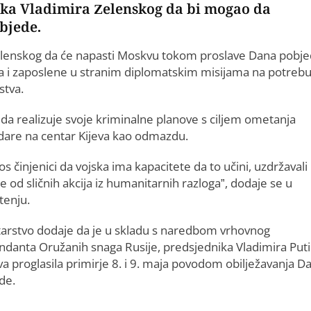
ika Vladimira Zelenskog da bi mogao da
bjede.
a Zelenskog da će napasti Moskvu tokom proslave Dana pobje
va i zaposlene u stranim diplomatskim misijama na potreb
stva.
 da realizuje svoje kriminalne planove s ciljem ometanja
udare na centar Kijeva kao odmazdu.
s činjenici da vojska ima kapacitete da to učini, uzdržavali
 od sličnih akcija iz humanitarnih razloga”, dodaje se u
tenju.
tarstvo dodaje da je u skladu s naredbom vrhovnog
danta Oružanih snaga Rusije, predsjednika Vladimira Puti
a proglasila primirje 8. i 9. maja povodom obilježavanja D
de.