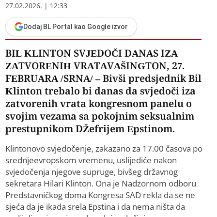
27.02.2026. | 12:33
Dodaj BL Portal kao Google izvor
BIL KLINTON SVJEDOČI DANAS IZA
ZATVORENIH VRATAVAŠINGTON, 27.
FEBRUARA /SRNA/ – Bivši predsjednik Bil
Klinton trebalo bi danas da svjedoči iza
zatvorenih vrata kongresnom panelu o
svojim vezama sa pokojnim seksualnim
prestupnikom DŽefrijem Epstinom.
Klintonovo svjedočenje, zakazano za 17.00 časova po
srednjeevropskom vremenu, uslijediće nakon
svjedočenja njegove supruge, bivšeg državnog
sekretara Hilari Klinton. Ona je Nadzornom odboru
Predstavničkog doma Kongresa SAD rekla da se ne
sjeća da je ikada srela Epstina i da nema ništa da