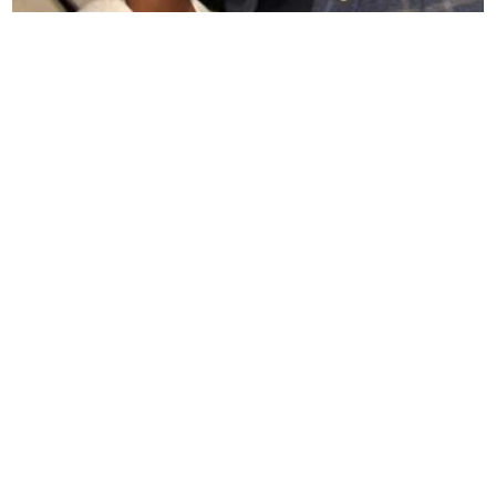
"Danas znam da najviše cijenim mir i iskrenu ljubav"
Milena Popović nikad emotivnija, javno se obratila
Igoru Juriću
Ne kupujte tepih prije nego što
pročitate ovo: Pravila za savršenu
veličinu u svakoj prostoriji
Možete li pogoditi ko je pjevačica sa
fotografije: Nije ni sanjala da će
postati zvijezda u Jugoslaviji