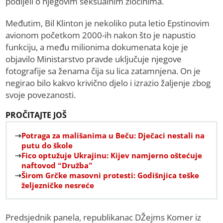
podijeli o njegovim seksualnim zločinima.
Međutim, Bil Klinton je nekoliko puta letio Epstinovim
avionom početkom 2000-ih nakon što je napustio
funkciju, a među milionima dokumenata koje je
objavilo Ministarstvo pravde uključuje njegove
fotografije sa ženama čija su lica zatamnjena. On je
negirao bilo kakvo krivično djelo i izrazio žaljenje zbog
svoje povezanosti.
PROČITAJTE JOŠ
Potraga za mališanima u Beču: Dječaci nestali na
putu do škole
Fico optužuje Ukrajinu: Kijev namjerno oštećuje
naftovod “Družba”
Širom Grčke masovni protesti: Godišnjica teške
željezničke nesreće
Predsjednik panela, republikanac DŽejms Komer iz