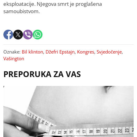
eksploatacije. NJegova smrt je proglašena
samoubistvom.
Oznake:
Bil klinton
,
Džefri Epstajn
,
Kongres
,
Svjedočenje
,
Vašington
PREPORUKA ZA VAS