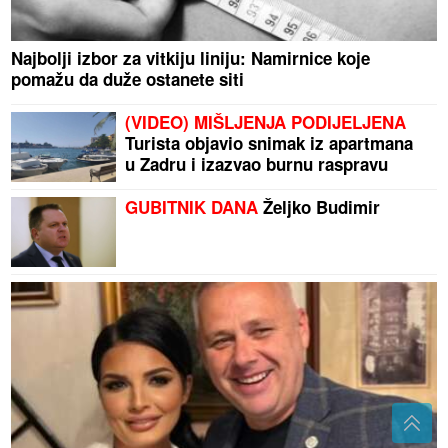
Najbolji izbor za vitkiju liniju: Namirnice koje
pomažu da duže ostanete siti
(VIDEO) MIŠLJENJA PODIJELJENA
Turista objavio snimak iz apartmana
u Zadru i izazvao burnu raspravu
GUBITNIK DANA
Željko Budimir